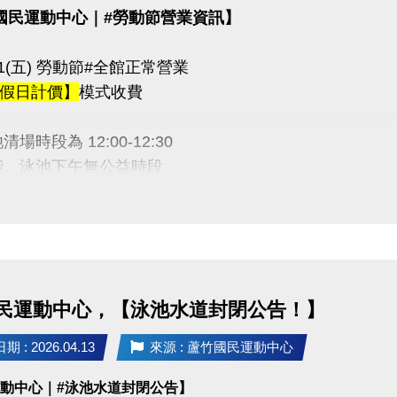
國民運動中心｜#勞動節營業資訊】
5/01(五) 勞動節#全館正常營業
假日計價】
模式收費
場時段為 12:00-12:30
能、泳池下午無公益時段
期間期課課程暫停乙次
 感謝配合
民運動中心，【泳池水道封閉公告！】
03-2639066 #111
tps://www.lzsports.com.tw/zh_TW/news/pageID/1/
 : 2026.04.13
來源 : 蘆竹國民運動中心
 桃園市蘆竹國民運動中心
運動中心｜#泳池水道封閉公告】
uzhusports