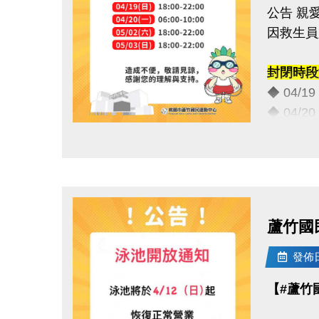
公告 親
因救生員
封閉時段
◆ 04/1
◆ 04/2
◆ 05/0
點圖片展開大圖
◆ 05/0
造成不便
蘆竹國
連絡資訊
-洽詢專線：
發佈日期
-官網 : ht
【#蘆竹
-FB :
-IG : @l