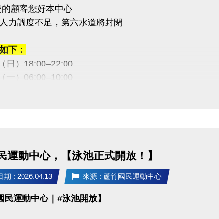
愛的顧客您好本中心
人力調度不足，第六水道將封閉
如下：
9（日）18:00–22:00
0（一）06:00–10:00
2（六）18:00–22:00
3（日）18:00–22:00
敬請見諒，感謝您的理解與配合
民運動中心，【泳池正式開放！】
03-2639066 #115、116
 : 2026.04.13
來源 : 蘆竹國民運動中心
tps://www.lzsports.com.tw/zh_TW/news/pageID/1/
國民運動中心｜#泳池開放】
 桃園市蘆竹國民運動中心
uzhusports