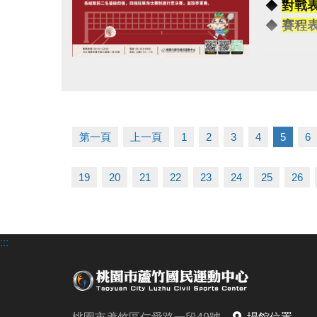
◆
對戰
-
◆
賽程
◆公益免
◆掃描 Q
【注意事
◆報名連結：h
點圖片展開大圖
（一）報
（二）比
（三）超
第一頁
上一頁
1
2
3
4
5
6
（四）為
（五）主
19
20
21
22
23
24
25
26
（六）如
（七）洽詢專
:::
------------
連絡資訊
-洽詢專線：