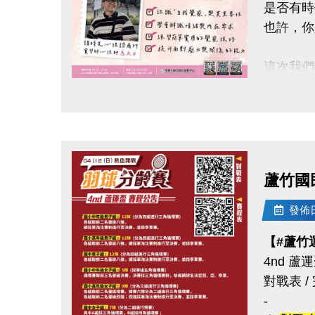
是否有時
也許，你
這次我們
#謐時光
點圖片展開大圖
【#本次
帶你一起
◎ 認識
蘆竹國
◎ 學會
◎ 練習
發佈日期
◎ 提升
【#蘆竹
4nd 
◆時間｜4/
對戰表 /
◆地點｜
-
◆洽詢專線｜