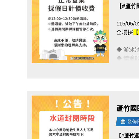
【#蘆竹
115/0
全場採
【
◆ 游泳池清
◆ 體適
◆ 連假
點圖片展開大圖
敬請諒解
連絡資訊
蘆竹國
-洽詢專線：
-官網 : ht
發佈日期
-FB :
【#蘆竹
-IG : @l