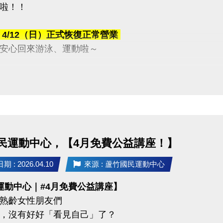
啦！！
於
4/12（日）正式恢復正常營業
安心回來游泳、運動啦～
時間的耐心等候與體諒
一起來游一波吧！
03-2639066 #115、116
民運動中心，【4月免費公益講座！】
tps://www.lzsports.com.tw/zh_TW/news/pageID/1/
 桃園市蘆竹國民運動中心
 : 2026.04.10
來源 : 蘆竹國民運動中心
uzhusports
運動中心｜#4月免費公益講座】
熟齡女性朋友們
，沒有好好「看見自己」了？