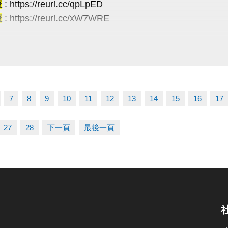
表
: https://reurl.cc/qpLpED
表
: https://reurl.cc/xW7WRE
費講座・限額30位
R Code 填表報名，馬上卡位
項】
ttps://forms.gle/JoHWjJ3ikHMRFTwcA
名請攜帶學生證為憑，不可降級參加。
賽當日報到請出示身分證或健保卡，以備查核。
過比賽時間 3 分鐘未出賽者，以棄權論（以大會掛鐘為
7
8
9
10
11
12
13
14
15
16
17
使比賽順利進行，大會有權調度場地安排及出場順序，
辦單位保有延期舉辦比賽、調整場地及最終解釋等權利
27
28
下一頁
最後一頁
有未盡事宜，依現場公告為主。
線：03-263-9066 #115、116
-------------------------
03-2639066 #115、116