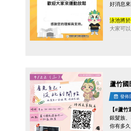
好消息來
泳池將
大家可以
感謝這段
點圖片展開大圖
快揪朋友
連絡資訊
-洽詢專線：
蘆竹國
-官網 : ht
-FB :
發佈日期
-IG : @l
【#蘆竹
銀髮族、
你有多久