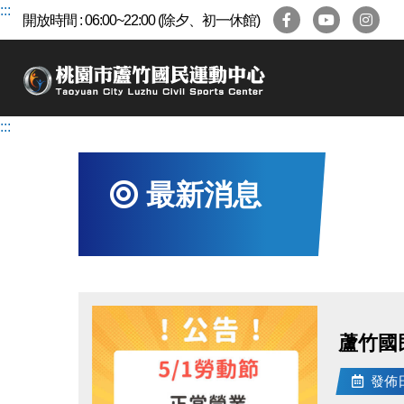
跳
:::
開放時間 : 06:00~22:00 (除夕、初一休館)
到
主
要
內
容
:::
區
最新消息
蘆竹國
發佈日期