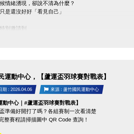
候情緒湧現，卻說不清為什麼？
只是還沒好好「看見自己」
特別邀請到
心理諮商所 －馬天日(實習心理師)
講座主題 : 看見自己從此刻開始】
：
「自我覺察」的重要性
民運動中心，【蘆運盃羽球賽對戰表】
辨識情緒與內在需求
簡單實用的覺察技巧
 : 2026.04.06
來源 : 蘆竹國民運動中心
面對壓力與關係的能力
運動中心｜#蘆運盃羽球賽對戰表】
蘆運盃準備好開打了嗎？各組賽制一次看清楚
22 (三) 早上 10:00－12:00
 完整賽程請掃描圖中 QR Code 查詢！
蘆竹國民運動中心 3樓社區教室
03-2639066 #106