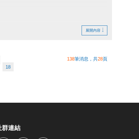
展開內容
準）。
138
筆消息，共
28
頁
不得異議。
18
。
社群連結