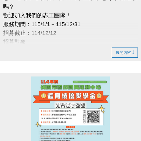
嗎？
歡迎加入我們的志工團隊！
服務期間：115/1/1－115/12/31
招募截止：114/12/12
招募對象
年滿 12 歲、具服務熱忱者
展開內容
預計招募：5 名
服務地點
蘆竹國民運動中心
服務時段
08:00-12:00／12:00-16:00／16:00-20:00
（依需求安排）
服務內容
・場館介紹與諮詢
・協助量測血壓
・場館巡查