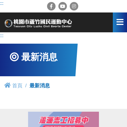
跳
:::
到
主
要
內
容
:::
區
最新消息
首頁
最新消息