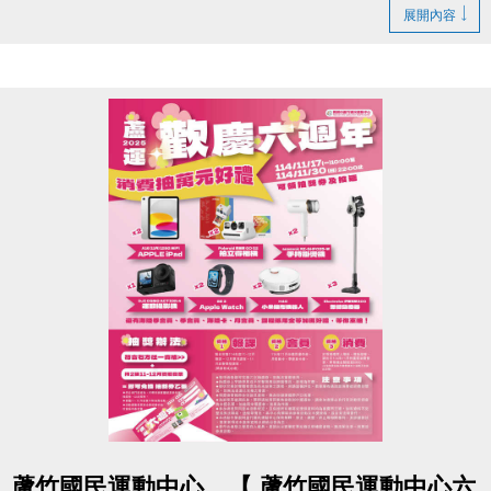
地點｜蘆竹國民運動中心 3F 社區教室（桃園市蘆竹區
展開內容
仁愛路一段49號）
時間｜上午 11:00–12:00（10:00–10:50 報到）
【注意事項】
1.請個人獎得獎人及團體獎代表人預留時間準時出
席。
2.得獎者請務必於 10:00–10:50 完成報到，未到者視
同放棄。
3.若需委託他人代領，請備妥委託書及身分證正反影
本供現場查驗。
4.已於送件時附上委託書者無需再次填寫。
若有任何問題，歡迎來電詢問：(03) 263-9066 分機
102。
再次恭喜所有得獎同學，期待在頒獎典禮與大家見
點圖片展開大圖
蘆竹國民運動中心，【 蘆竹國民運動中心六