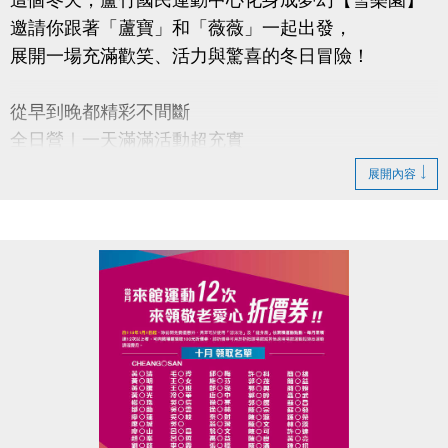
邀請你跟著「蘆寶」和「薇薇」一起出發，
展開一場充滿歡笑、活力與驚喜的冬日冒險！
從早到晚都精彩不間斷
全日營｜一天滿滿活動超充實
半日營｜半天好選擇
展開內容
單項營｜羽球、桌球、籃球、壁球、匹克球、游泳項
目任你挑
【超早鳥優惠】
即日起～114/11/30(日)前報名任一梯 88 折
【早鳥優惠】
114/12/1(一)～12/31(三) 報名任一梯 9 折
【加碼優惠】