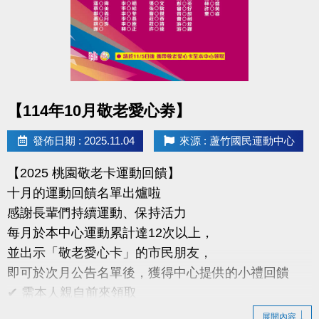
臨櫃報名享多堂優惠，兩梯享 9 折、三梯享 88 折優惠
地點｜蘆竹國民運動中心
球館專線｜03-263-9066 #115、116
點圖片展開大圖
【114年10月敬老愛心劵】
快來和蘆寶、薇薇一起在雪樂園裡開心奔跑、勇敢挑
戰、創造回憶吧！
發佈日期 : 2025.11.04
來源 : 蘆竹國民運動中心
#蘆竹國民運動中心 #雪樂園冬令營 #冬令營 #蘆寶薇
【2025 桃園敬老卡運動回饋】
薇 #暖冬冒險
十月的運動回饋名單出爐啦
感謝長輩們持續運動、保持活力
每月於本中心運動累計達12次以上，
並出示「敬老愛心卡」的市民朋友，
即可於次月公告名單後，獲得中心提供的小禮回饋
✔ 需本人親自前來領取
✔ 不可委託他人代領
展開內容