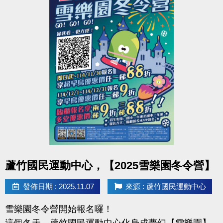
準
備
得獎公告：12/2(二)
超
過
領獎期限：12/14(日)前（逾期視同放棄）
60
項
好
多門課＝多張抽獎券，更有機會拿到好禮
禮
回
詳情請見DM，快來蘆運動起來，把好禮帶回家！
饋
各
位！
#蘆竹國民運動中心 #六週年慶 #運動最有禮 #好禮活
動
點圖片展開大圖
蘆竹國民運動中心，【2025雪樂園冬令營】
發佈日期 : 2025.11.07
來源 : 蘆竹國民運動中心
雪樂園冬令營開始報名囉！
這個冬天，蘆竹國民運動中心化身成夢幻【雪樂園】