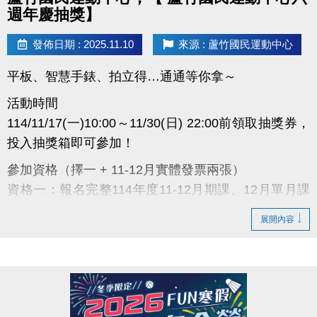
面！
週年慶抽獎】
發佈日期 : 2025.11.10
來源 : 蘆竹國民運動中心
蘆
平板、智慧手錶、拍立得…通通等你拿～
竹
國
民
活動時間
運
動
114/11/17(一)10:00～11/30(日) 22:00前領取抽獎券，
中
心
投入抽獎箱即可參加！
六
週
參加資格（擇一 + 11-12月實體發票兩張）
年
慶
資格一：報名完整114年度11-12月期課、12月單月課
抽
獎
程或11月家教類型課程。(開課程成功者)
開
跑
展開內容
資格二：114年11月份購買優待券、月會員卡、季會員
感
卡者。
謝
一
資格三：於現場購買入場券、場地結帳，請出示114年
路
支
11月份蘆運消費發票，單筆總金額超過$800。(泳裝販
持，
蘆
賣部與兒童體適能之消費不參與此活動)
運