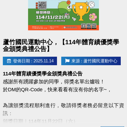
・簡易文書處理
・活動與緊急狀況支援
・其他臨時交辦事項
志工福利
・服務滿 1 年、150 小時可申請績效證明
點圖片展開大圖
蘆竹國民運動中心，【114年體育績優獎學
・協助申請志工獎勵及榮譽卡
金頒獎典禮公告】
・每服務 2 小時＝150 點，可折抵泳池/健身房門票、
INBODY、桌球/撞球費用（限本人使用）
發佈日期 : 2025.11.14
來源 : 蘆竹國民運動中心
洽詢電話：03-263-9066 #103
114年體育績優獎學金頒獎典禮公告
蘆竹運動中心誠摯邀請你加入！
感謝所有踴躍參加的同學，得獎名單出爐啦！
於DM的QR-Code，快來看看有沒有你的名字~，
為讓頒獎流程順利進行，敬請得獎者務必留意以下資
訊：
頒獎日期｜114年11月22日（六）