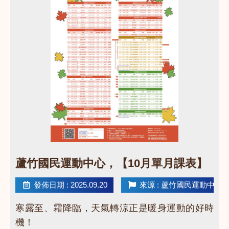
點圖片展開大圖
蘆竹國民運動中心，【10月單月課表】
發佈日期 : 2025.09.20
來源 : 蘆竹國民運動中心
寒露至、霜降臨，天氣轉涼正是暖身運動的好時
機！