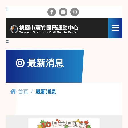
跳
:::
到
主
要
內
容
:::
區
最新消息
首頁
最新消息