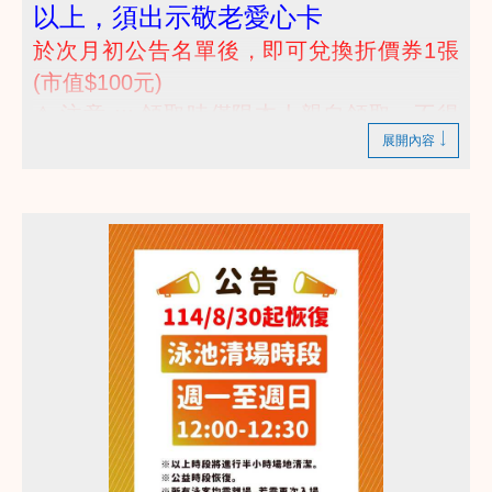
以上，須出示敬老愛心卡
於次月初公告名單後，即可兌換折價券1張
(市值$100元)
⚠ 注意 ::: 領取時僅限本人親自領取，不得
展開內容
代領喔 :::
(๑•̀ㅂ•́)و✧~~~(๑•̀ㅂ•́)و✧
運動除了身體回饋健康給自己以外，我們也提供
折價券回饋使用
快來一起運動領回饋吧
詳情諮詢 歡迎撥打 03-2639066 #112 客服部