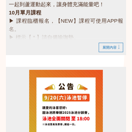
一起到蘆運動起來，讓身體充滿能量吧！
10月單月課程
▶ 課程臨櫃報名，【NEW】課程可使用APP報
名。
▶ 標示【 * 】請自備瑜珈墊。
▶ 標示【 ★ 】為平日優惠課程。
展開內容
▶ 上課請穿著運動服裝，並攜帶毛巾、水。
▶ 有氧、瑜珈、飛輪需年滿15歲；懸吊、空瑜需
年滿18歲。
▶ 若因人數不足無法開班，將於開課前通知，並
請持原信用卡、繳費憑證及發票至本中心辦理退
費。
❤快來一起運動吧❤
課務部：03-2639066 #115