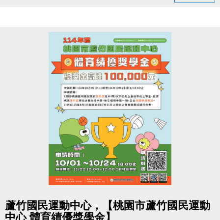
10/3-10/10 舊生原班續報
使用APP享9折優惠（部分課程無折扣），臨櫃享95折
~
舊生們享有優先報名的期間，千萬別錯過！
【舊生定義】
報名完整9-10月期課、10月單月課程
且開班成功，無中途退費之學員
10/11-10/31 不分新舊生
APP報名享95折優惠
10/31 前 本期臨櫃報名
．◆* 有 加碼優惠 喔 ◆*．
同一人報名三門以上 → 88折優惠
同一人報名兩門以上 → 9折優惠
點圖片展開大圖
蘆竹國民運動中心，【桃園市蘆竹國民運動
跟著蘆寶與薇薇，暖暖過冬一起動！
中心 體育績優獎學金】