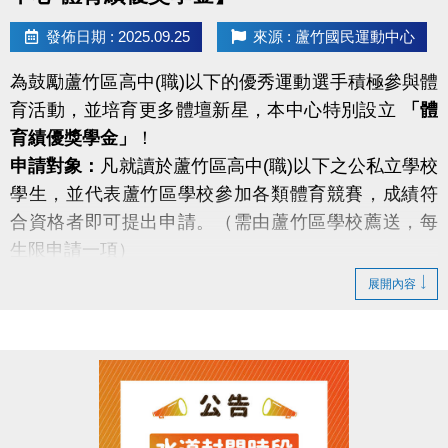
發佈日期 : 2025.09.25
來源 : 蘆竹國民運動中心
為鼓勵蘆竹區高中(職)以下的優秀運動選手積極參與體
育活動，並培育更多體壇新星，本中心特別設立
「體
育績優獎學金」
！
申請對象：
凡就讀於蘆竹區高中(職)以下之公私立學校
學生，並代表蘆竹區學校參加各類體育競賽，成績符
合資格者即可提出申請。（需由蘆竹區學校薦送，每
生限申請一項）
獎勵範圍：
自 113/8/1 至 114/7/31 間，代表國家或桃
展開內容
園市參加國際性及全國性運動賽事，表現優異的同學
們，都有機會獲得獎學金！
包含：奧運、亞運、全國運動會、全中運、大專盃、
全國性單項賽事等。（詳細規範請掃QR碼看申請辦
法）
即日起接受申請！ 歡迎各校推薦優秀選手，共同為蘆