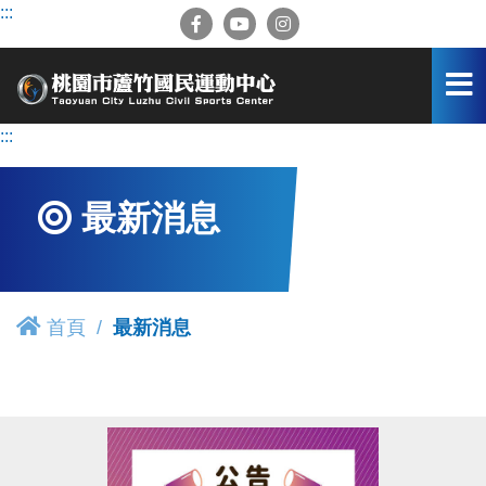
跳
:::
到
主
要
內
容
:::
區
最新消息
首頁
最新消息