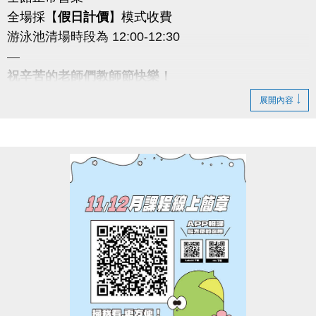
全場採【
假日計價
】模式收費
游泳池清場時段為 12:00-12:30
—
祝辛苦的老師們教師節快樂！
若有相關問題歡迎撥打 ☎ 03-2639066 #111 客服部
展開內容