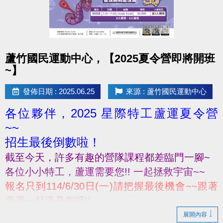
點圖片展開大圖
蘆竹國民運動中心，【2025夏令營即將開班
~】
發佈日期 : 2025.06.25
來源 : 蘆竹國民運動中心
各位夥伴，2025 星際特工蘆運夏令營
~~
招生最後倒數啦！
截至今天，許多有趣的營隊課程都差臨門一腳~
各位小小特工‍，蘆運需要您!! 一起拯救宇宙~~
報名只到114/6/30日(一)請把握最後機會~~跟著
蘆運一起過暑假吧!!
展開內容