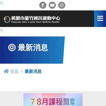
跳
:::
到
主
要
內
容
:::
區
最新消息
首頁
最新消息