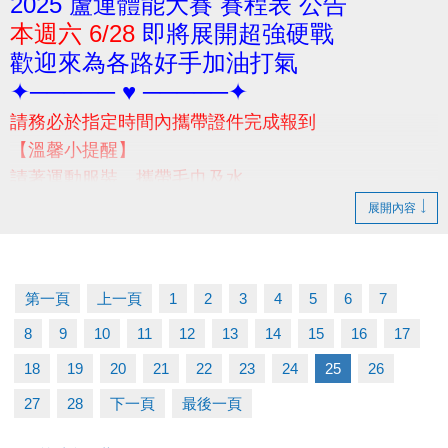
2025 蘆運體能大賽 賽程表 公告
本週六 6/28
即將展開超強硬戰
歡迎來為各路好手加油打氣
✦───── ♥ ─────✦
請務必於指定時間內攜帶證件完成報到
【溫馨小提醒】
請著運動服裝、攜帶毛巾及水
當日賽前請勿空腹，避免體力透支
展開內容
(早餐建議別吃太飽喔!請視個人身體狀況自行評估)
-
若有相關問題，請撥打03-2639066 #301 #302 洽詢
第一頁
上一頁
1
2
3
4
5
6
7
8
9
10
11
12
13
14
15
16
17
18
19
20
21
22
23
24
25
26
27
28
下一頁
最後一頁