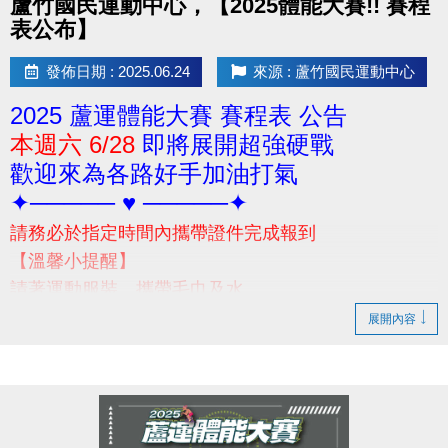
蘆竹國民運動中心，【2025體能大賽!! 賽程
表公布】
發佈日期 : 2025.06.24
來源 : 蘆竹國民運動中心
2025 蘆運體能大賽 賽程表 公告
本週六 6/28
即將展開超強硬戰
歡迎來為各路好手加油打氣
✦───── ♥ ─────✦
請務必於指定時間內攜帶證件完成報到
【溫馨小提醒】
請著運動服裝、攜帶毛巾及水
當日賽前請勿空腹，避免體力透支
展開內容
(早餐建議別吃太飽喔!請視個人身體狀況自行評估)
-
若有相關問題，請撥打03-2639066 #301 #302 洽詢