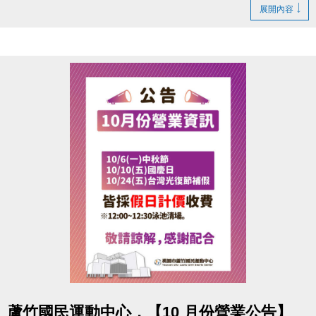
2.20堂課程：報名即享 85折優惠(一對一課程不包含在
展開內容
此活動內)
再加碼送「精美禮物多選一」(品項依現場公告為主，
數量有限，送完為止)
點圖片展開大圖
蘆竹國民運動中心，【10 月份營業公告】