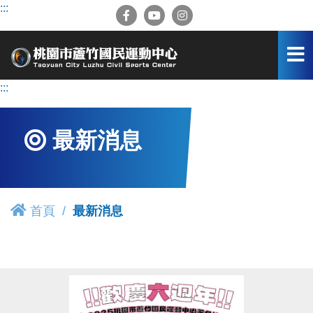
跳
:::
到
主
要
內
容
:::
區
最新消息
首頁
最新消息