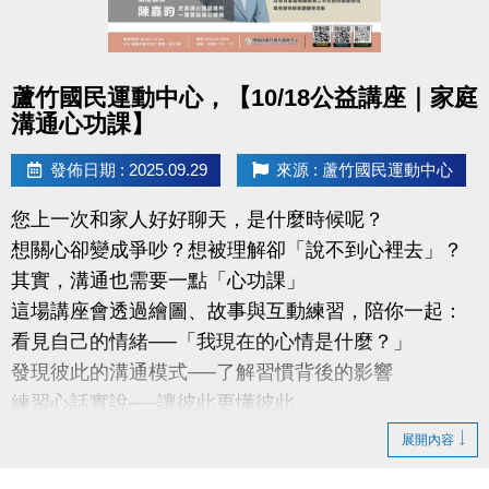
點圖片展開大圖
蘆竹國民運動中心，【10/18公益講座｜家庭
溝通心功課】
發佈日期 : 2025.09.29
來源 : 蘆竹國民運動中心
您上一次和家人好好聊天，是什麼時候呢？
想關心卻變成爭吵？想被理解卻「說不到心裡去」？
其實，溝通也需要一點「心功課」
這場講座會透過繪圖、故事與互動練習，陪你一起：
看見自己的情緒──「我現在的心情是什麼？」
發現彼此的溝通模式──了解習慣背後的影響
練習心話實說──讓彼此更懂彼此
講師：陳嘉昀｜尼思湖心理諮商所 — 實習諮商心理師
展開內容
專長於家庭情緒探索、親密關係與團體帶領