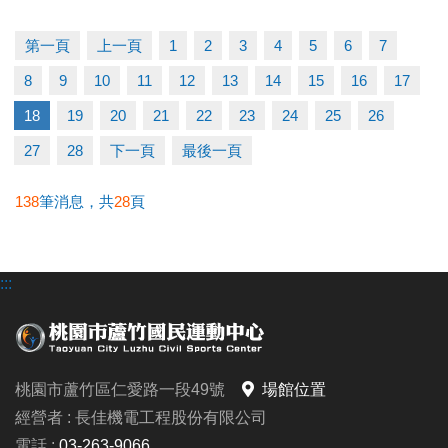
講座時間｜10/18 (六) 16:30－18:00
講座地點｜蘆竹國民運動中心 3樓社區教室
第一頁
上一頁
1
2
3
4
5
6
7
（桃園市蘆竹區仁愛路一段49號）
8
9
10
11
12
13
14
15
16
17
公益免費講座
限額 15 位！ 掃描 QR Code 或連結填表報名，馬上卡
18
19
20
21
22
23
24
25
26
位！
27
28
下一頁
最後一頁
報名連結：
https://forms.gle/Fqt1ufVS6ns7nS3B8
138
筆消息，共
28
頁
若有相關問題，請電洽 03-2639066 #106
:::
桃園市蘆竹區仁愛路一段49號
場館位置
經營者 : 長佳機電工程股份有限公司
電話 :
03-263-9066