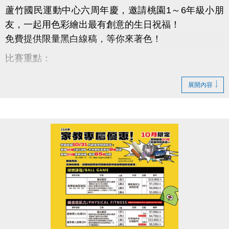
蘆竹國民運動中心六周年慶，邀請桃園1～6年級小朋
友，一起用色彩繪出最有創意的生日祝福！
免費提供限量黑白線稿，等你來著色！
比賽重點：
免費索取中心限定著色稿（數量有限，送完為止）
展開內容
參賽資格：桃園市國小1～6年級學生（設籍或就讀皆
可）
投稿時間：10/6～10/26 晚上8點前
投稿地點：蘆竹國民運動中心一樓櫃台
超豐厚獎勵：
總獎金高達6,000元，還有作品展出機會！
快帶著孩子來參加，讓創意變成驚喜大獎！
有問題歡迎私訊小編或電話詢問：03-2639066 #106