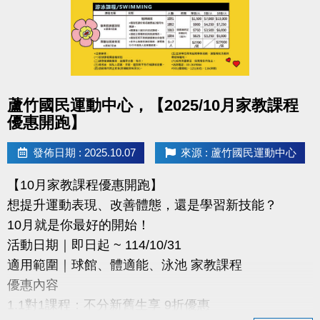
詳細參賽辦法請掃描QR-Code查看
快標記身邊有小小畫家的朋友，一起來報名！
#蘆竹國民運動中心 #著色比賽 #兒童繪畫 #親子活動
#桃園童趣 #繪畫比賽
點圖片展開大圖
蘆竹國民運動中心，【2025/10月家教課程
優惠開跑】
發佈日期 : 2025.10.07
來源 : 蘆竹國民運動中心
【10月家教課程優惠開跑】
想提升運動表現、改善體態，還是學習新技能？
10月就是你最好的開始！
活動日期｜即日起 ~ 114/10/31
適用範圍｜球館、體適能、泳池 家教課程
優惠內容
1.1對1課程：不分新舊生享 9折優惠