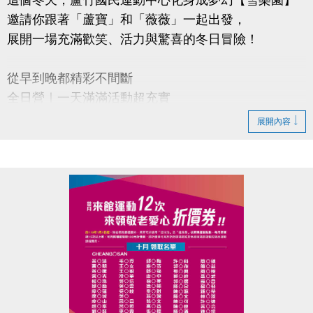
邀請你跟著「蘆寶」和「薇薇」一起出發，
展開一場充滿歡笑、活力與驚喜的冬日冒險！
從早到晚都精彩不間斷
全日營｜一天滿滿活動超充實
半日營｜半天好選擇
展開內容
單項營｜羽球、桌球、籃球、壁球、匹克球、游泳項
目任你挑
【超早鳥優惠】
即日起～114/11/30(日)前報名任一梯 88 折
【早鳥優惠】
114/12/1(一)～12/31(三) 報名任一梯 9 折
【加碼優惠】