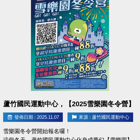
準
備
得獎公告：12/2(二)
超
過
領獎期限：12/14(日)前（逾期視同放棄）
60
項
好
多門課＝多張抽獎券，更有機會拿到好禮
禮
回
詳情請見DM，快來蘆運動起來，把好禮帶回家！
饋
各
位！
#蘆竹國民運動中心 #六週年慶 #運動最有禮 #好禮活
動
點圖片展開大圖
蘆竹國民運動中心，【2025雪樂園冬令營】
發佈日期 : 2025.11.07
來源 : 蘆竹國民運動中心
雪樂園冬令營開始報名囉！
這個冬天，蘆竹國民運動中心化身成夢幻【雪樂園】