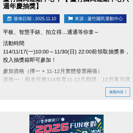
面！
週年慶抽獎】
發佈日期 : 2025.11.10
來源 : 蘆竹國民運動中心
蘆
平板、智慧手錶、拍立得…通通等你拿～
竹
國
民
活動時間
運
動
114/11/17(一)10:00～11/30(日) 22:00前領取抽獎券，
中
心
投入抽獎箱即可參加！
六
週
參加資格（擇一 + 11-12月實體發票兩張）
年
慶
資格一：報名完整114年度11-12月期課、12月單月課
抽
獎
程或11月家教類型課程。(開課程成功者)
開
跑
展開內容
資格二：114年11月份購買優待券、月會員卡、季會員
感
卡者。
謝
一
資格三：於現場購買入場券、場地結帳，請出示114年
路
支
11月份蘆運消費發票，單筆總金額超過$800。(泳裝販
持，
蘆
賣部與兒童體適能之消費不參與此活動)
運