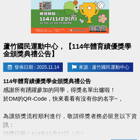
・簡易文書處理
・活動與緊急狀況支援
・其他臨時交辦事項
志工福利
・服務滿 1 年、150 小時可申請績效證明
點圖片展開大圖
蘆竹國民運動中心，【114年體育績優獎學
・協助申請志工獎勵及榮譽卡
金頒獎典禮公告】
・每服務 2 小時＝150 點，可折抵泳池/健身房門票、
INBODY、桌球/撞球費用（限本人使用）
發佈日期 : 2025.11.14
來源 : 蘆竹國民運動中心
洽詢電話：03-263-9066 #103
114年體育績優獎學金頒獎典禮公告
蘆竹運動中心誠摯邀請你加入！
感謝所有踴躍參加的同學，得獎名單出爐啦！
於DM的QR-Code，快來看看有沒有你的名字~，
為讓頒獎流程順利進行，敬請得獎者務必留意以下資
訊：
頒獎日期｜114年11月22日（六）