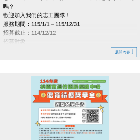
嗎？
歡迎加入我們的志工團隊！
服務期間：115/1/1－115/12/31
招募截止：114/12/12
招募對象
年滿 12 歲、具服務熱忱者
展開內容
預計招募：5 名
服務地點
蘆竹國民運動中心
服務時段
08:00-12:00／12:00-16:00／16:00-20:00
（依需求安排）
服務內容
・場館介紹與諮詢
・協助量測血壓
・場館巡查