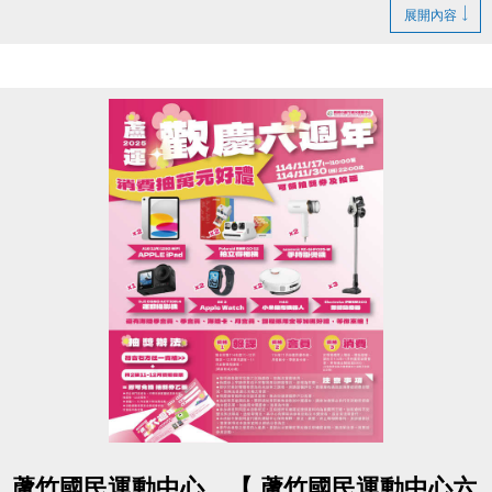
地點｜蘆竹國民運動中心 3F 社區教室（桃園市蘆竹區
展開內容
仁愛路一段49號）
時間｜上午 11:00–12:00（10:00–10:50 報到）
【注意事項】
1.請個人獎得獎人及團體獎代表人預留時間準時出
席。
2.得獎者請務必於 10:00–10:50 完成報到，未到者視
同放棄。
3.若需委託他人代領，請備妥委託書及身分證正反影
本供現場查驗。
4.已於送件時附上委託書者無需再次填寫。
若有任何問題，歡迎來電詢問：(03) 263-9066 分機
102。
再次恭喜所有得獎同學，期待在頒獎典禮與大家見
點圖片展開大圖
蘆竹國民運動中心，【 蘆竹國民運動中心六