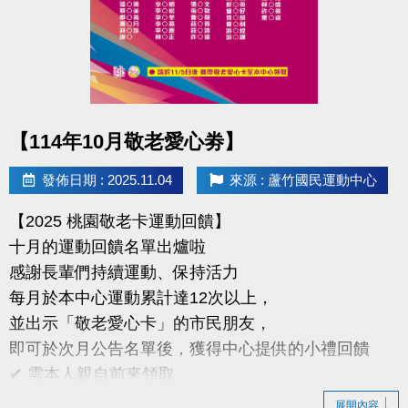
臨櫃報名享多堂優惠，兩梯享 9 折、三梯享 88 折優惠
地點｜蘆竹國民運動中心
球館專線｜03-263-9066 #115、116
點圖片展開大圖
【114年10月敬老愛心劵】
快來和蘆寶、薇薇一起在雪樂園裡開心奔跑、勇敢挑
戰、創造回憶吧！
發佈日期 : 2025.11.04
來源 : 蘆竹國民運動中心
#蘆竹國民運動中心 #雪樂園冬令營 #冬令營 #蘆寶薇
【2025 桃園敬老卡運動回饋】
薇 #暖冬冒險
十月的運動回饋名單出爐啦
感謝長輩們持續運動、保持活力
每月於本中心運動累計達12次以上，
並出示「敬老愛心卡」的市民朋友，
即可於次月公告名單後，獲得中心提供的小禮回饋
✔ 需本人親自前來領取
✔ 不可委託他人代領
展開內容