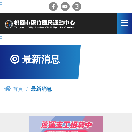
跳
:::
到
主
要
內
容
:::
區
最新消息
首頁
最新消息