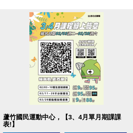
若需再次入場，需付費or過卡記次，方可使用
連絡資訊
-洽詢專線：03-2639066 #112
-官網 :
https://www.lzsports.com.tw/zh_TW/news/pageID/1/
-FB : 桃園市蘆竹國民運動中心
-IG : @luzhusports
點圖片展開大圖
蘆竹國民運動中心，【3、4月單月期課課
表!】