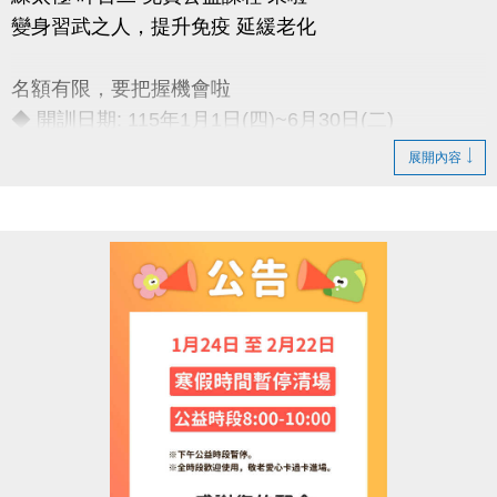
變身習武之人，提升免疫 延緩老化
名額有限，要把握機會啦
◆ 開訓日期: 115年1月1日(四)~6月30日(二)
◆ 訓練時間: 每週一至週五 上午06:00-08:00
展開內容
◆ 訓練地點: 桃園市蘆竹國民運動中心 三樓綜合球場
連絡資訊
-洽詢專線：03-2639066 #115、116
-官網 :
https://www.lzsports.com.tw/zh_TW/news/pageID/1/
-FB : 桃園市蘆竹國民運動中心
-IG : @luzhusports