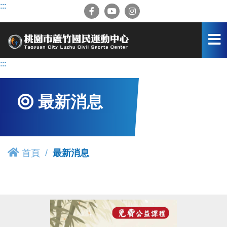
跳
:::
到
主
要
內
容
:::
區
最新消息
首頁
最新消息