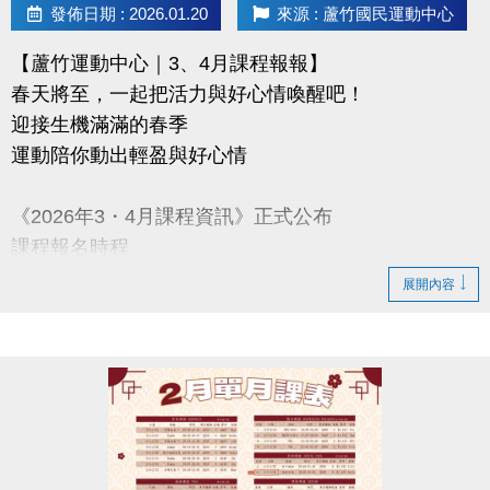
發佈日期 : 2026.01.20
來源 : 蘆竹國民運動中心
【蘆竹運動中心｜3、4月課程報報】
春天將至，一起把活力與好心情喚醒吧！
迎接生機滿滿的春季
運動陪你動出輕盈與好心情
《2026年3・4月課程資訊》正式公布
課程報名時程
2/3-2/10 舊生原班續報
展開內容
使用APP享9折優惠（部分課程無折扣），臨櫃享95折
~
舊生們享有優先報名的期間，千萬別錯過！
【舊生定義】
報名完整1-2月期課、2月單月課程