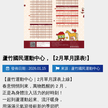
且開班成功，無中途退費之學員
2/11-2/28 不分新舊生
APP報名享95折優惠
2/28 前 本期臨櫃報名
◆有 加碼優惠 喔◆
同一人報名三門以上 → 88折優惠
同一人報名兩門以上 → 9折優惠
點圖片展開大圖
蘆竹國民運動中心，【2月單月課表!】
連絡資訊
發佈日期 : 2026.01.15
來源 : 蘆竹國民運動中心
-洽詢專線：03-2639066 #115、116
【蘆竹運動中心｜2月單月課表上線】
-官網 :
春意悄悄到來，萬物甦醒的 2 月，
https://www.lzsports.com.tw/zh_TW/news/pageID/1/
正是為身體注入活力的好時刻！
-FB : 桃園市蘆竹國民運動中心
一起到蘆運動起來、流汗暖身，
-IG : @luzhusports
用滿滿元氣迎接嶄新的季節吧