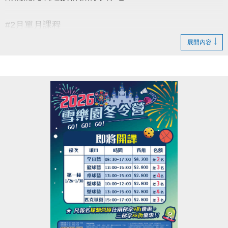
#2月單月課程
▶ 課程臨櫃報名，【NEW】課程可使用APP報名。
展開內容
▶ 標示【 * 】請自備瑜珈墊。
▶ 標示【 ★ 】為平日優惠課程。
▶ 上課請穿著運動服裝，並攜帶毛巾、水。
▶ 有氧、瑜珈、飛輪需年滿15歲；懸吊、空瑜需年滿
18歲。
▶ 若因人數不足無法開班，將於開課前通知，並請持
原信用卡、繳費憑證及發票至本中心辦理退費。
連絡資訊
-洽詢專線：03-2639066 #115、116
-官網 :
https://www.lzsports.com.tw/zh_TW/news/pageID/1/
-FB : 桃園市蘆竹國民運動中心