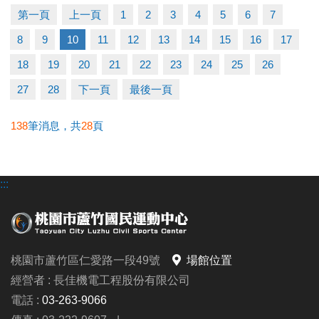
快跟著「蘆寶」和「薇薇」一起勇闖雪樂園，
第一頁
上一頁
1
2
3
4
5
6
7
留下最歡樂、最難忘的冬日回憶吧～
8
9
10
11
12
13
14
15
16
17
【加碼優惠】
18
19
20
21
22
23
24
25
26
凡報名球類營隊任兩梯享9折優惠，三梯享88折優惠!!
27
28
下一頁
最後一頁
【報名資訊】開課前皆可報名，把握最後機會！
138
筆消息，共
28
頁
報名只到115/1/25(日)請別錯過囉
:::
連絡資訊
-洽詢專線：03-2639066 #115、116
-官網 :
https://www.lzsports.com.tw/zh_TW/news/pageID/1/
桃園市蘆竹區仁愛路一段49號
場館位置
-FB : 桃園市蘆竹國民運動中心
經營者 : 長佳機電工程股份有限公司
-IG : @luzhusports
電話 :
03-263-9066