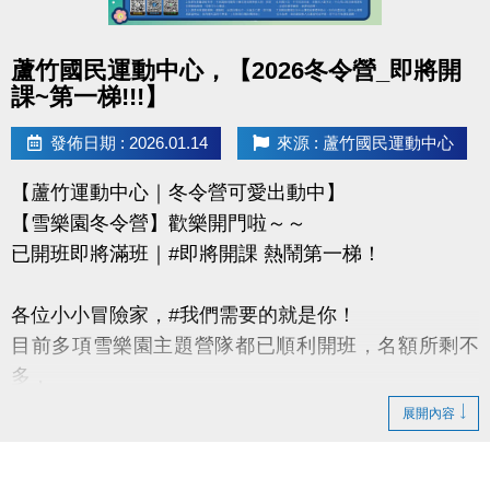
-IG : @luzhusports
點圖片展開大圖
蘆竹國民運動中心，【2026冬令營_即將開
課~第一梯!!!】
發佈日期 : 2026.01.14
來源 : 蘆竹國民運動中心
【蘆竹運動中心｜冬令營可愛出動中】
【雪樂園冬令營】歡樂開門啦～～
已開班即將滿班｜#即將開課 熱鬧第一梯！
各位小小冒險家，#我們需要的就是你！
目前多項雪樂園主題營隊都已順利開班，名額所剩不
多，
還有部分課程即將開課，只差幾位小小探險家就能啟
展開內容
程！