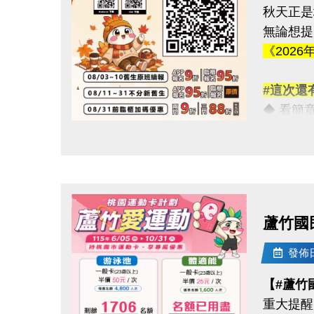
秋天正是
連絡資訊
無論想提
-洽詢專線：
《2026
-官網 : ht
-FB :
#這次還
-IG : @l
◆ 看簡章請點
◆ 課程
點圖片展開大圖
★ iOS 系
★ Androi
◆ 課程
蘆竹國
08/03-
使用AP
發佈日期
舊生們享
【#蘆竹
重大提醒
【舊生定