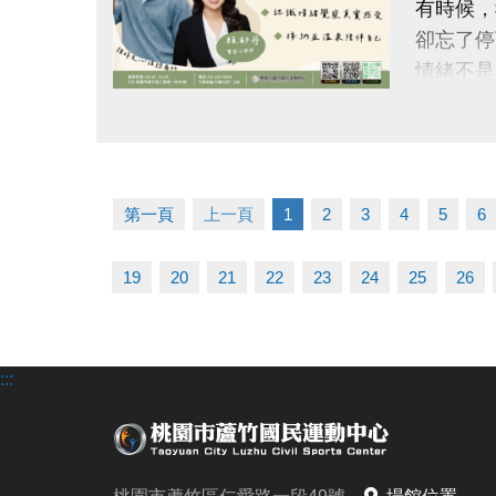
有時候，
-FB :
卻忘了停
-IG : @l
情緒不是
點圖片展開大圖
【這次特
#謐時光
第一頁
上一頁
1
2
3
4
5
6
【本次講
我的情緒
19
20
21
22
23
24
25
26
#帶你一
◆ 看見
◆ 理解
:::
◆ 學習
◆ 帶走
【#活動日