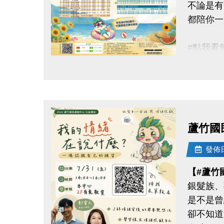
不論是有
-IG : @l
都陪你一
#點我看簡章 
點圖片展開大圖
#8月單
▶ 課程
▶ 標示
▶ 標示
蘆竹國
▶ 上課
▶ 有氧
發佈日期
▶ 若因
【#蘆竹
銀髮族、
連絡資訊
是不是曾
-洽詢專線：
卻不知道
-官網 : ht