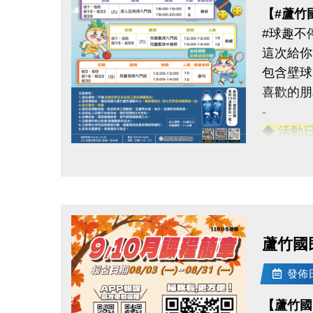
【#蘆竹
#球趣不
這次給你
包含壁球
喜歡的朋
-
◆ 活動
◆ 成人
點圖片展開大圖
◆ 兒童
◆ 優惠
1. 參
蘆竹國
2. 報
發佈日期
◆ 名額
【蘆竹國