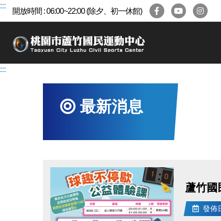
跳
:::
開放時間 : 06:00~22:00 (除夕、初一休館)
到
主
要
內
容
:::
區
最新消息
蘆竹國
發佈日期