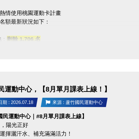
7-8月期課、8月單月課程
熱情使用桃園運動卡計畫
功，無中途退費之學員
名額最新狀況如下：
08/30 #不分新舊生
池
：
剩餘 1,706 名
名享95折優惠
能
：優惠名額
已全數用盡
！
 #前 本期臨櫃報名
一起加入運動的行列！
關注蘆竹國民運動中心，掌握最新優惠與活動資訊。
 #加碼優惠 喔 ◆*．
名三門以上 → 88折優惠
民運動中心，【8月單月課表上線！】
名兩門以上 → 9折優惠
03-2639066 #112
 : 2026.07.18
來源 : 蘆竹國民運動中心
tps://www.lzsports.com.tw/zh_TW/news/pageID/1/
國民運動中心｜#8月單月課表上線】
 桃園市蘆竹國民運動中心
03-2639066 #112
 月，陽光正好
uzhusports
tps://www.lzsports.com.tw/zh_TW/news/pageID/1/
運揮灑汗水、補充滿滿活力！
 桃園市蘆竹國民運動中心