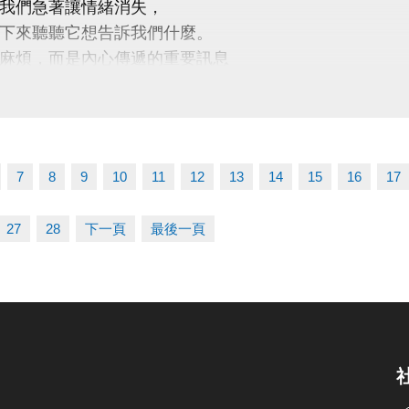
我們急著讓情緒消失，
 桃園市蘆竹國民運動中心
下來聽聽它想告訴我們什麼。
uzhusports
麻煩，而是內心傳遞的重要訊息
別邀請】
心理諮商所 －鄭睿文、賴郁丹實習心理師
7
8
9
10
11
12
13
14
15
16
17
座主題】
在說什麼？一場認識自己的練習
27
28
下一頁
最後一頁
起：
自己的情緒，認識情緒真正的樣貌
焦慮、憤怒、難過背後的需求與期待
以接納與理解的方式，與情緒和平相處
呼吸練習、身體覺察、情緒命名等實用的自我照顧方法
期】7/31 (五)