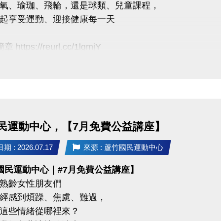
氧、瑜珈、飛輪，還是球類、兒童課程，
uzhusports
起享受運動、迎接健康每一天
https://reurl.cc/1lgmjY
月課程
臨櫃報名，【NEW】課程可使用APP報名。
【 * 】請自備瑜珈墊。
【 ★ 】為平日優惠課程。
民運動中心，【7月免費公益講座】
請穿著運動服裝，並攜帶毛巾、水。
、瑜珈、飛輪需年滿15歲；懸吊、空瑜需年滿18歲。
 : 2026.07.17
來源 : 蘆竹國民運動中心
人數不足無法開班，將於開課前通知，並請持原信用卡、
國民運動中心｜#7月免費公益講座】
熟齡女性朋友們
經感到煩躁、焦慮、難過，
03-2639066 #112
這些情緒從哪裡來？
tps://www.lzsports.com.tw/zh_TW/news/pageID/1/