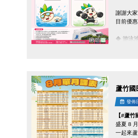
報名完整
謝謝大家
且開班成
目前優惠
08/11-
◆
游泳
APP報
◆
體適
點圖片展開大圖
08/30
感謝大家
歡迎持續
．◆* 有
同一人報
蘆竹國
連絡資訊
同一人報
-洽詢專線：
發佈日期
-官網 : ht
連絡資訊
【#蘆竹
-FB :
-洽詢專線：
盛夏 8
-IG : @l
-官網 : ht
一起來蘆
-FB :