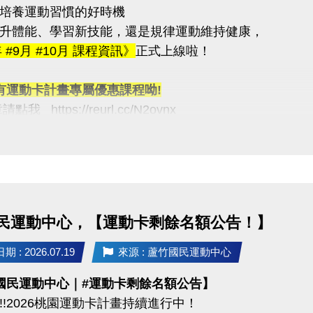
培養運動習慣的好時機
升體能、學習新技能，還是規律運動維持健康，
03-2639066 #115
年 #9月 #10月 課程資訊》
正式上線啦！
tps://www.lzsports.com.tw/zh_TW/news/pageID/1/
 桃園市蘆竹國民運動中心
有運動卡計畫專屬優惠課程呦!
uzhusports
我 https://reurl.cc/N2ovnx
報名方式 #可臨櫃 #可線上
統：https://reurl.cc/R60Z49
d 系統：https://reurl.cc/9ZrKXx
報名時程
民運動中心，【運動卡剩餘名額公告！】
08/10 #舊生原班續報
P享9折優惠（部分課程無折扣），臨櫃享95折~
 : 2026.07.19
來源 : 蘆竹國民運動中心
有優先報名的期間，千萬別錯過！
國民運動中心｜#運動卡剩餘名額公告】
!!2026桃園運動卡計畫持續進行中！
義】