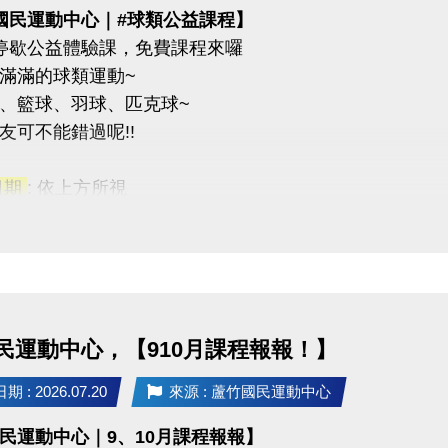
國民運動中心｜#球類公益課程】
停歇公益體驗課，免費課程來囉
滿滿的球類運動~
、籃球、羽球、匹克球~
友可不能錯過呢!!
日期
: 依上方所視
課程
：16歲以上
課程
：7~15歲
2重奏
與任一課程即贈黑松FIN運動飲料一瓶(上課當天發放)。
民運動中心，【910月課程報報！】
名此次公益課程且開班成功學員，報名9-10月期課及球類家教
 : 2026.07.20
來源 : 蘆竹國民運動中心
有限，報滿為止(報名不限大小朋友~)
民運動中心｜9、10月課程報報】