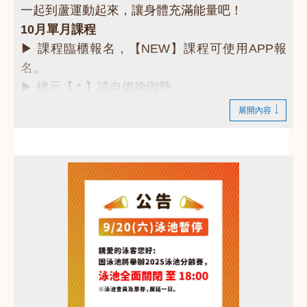
一起到蘆運動起來，讓身體充滿能量吧！
10月單月課程
▶ 課程臨櫃報名，【NEW】課程可使用APP報
名。
▶ 標示【 * 】請自備瑜珈墊。
▶ 標示【 ★ 】為平日優惠課程。
展開內容
▶ 上課請穿著運動服裝，並攜帶毛巾、水。
▶ 有氧、瑜珈、飛輪需年滿15歲；懸吊、空瑜需
年滿18歲。
▶ 若因人數不足無法開班，將於開課前通知，並
請持原信用卡、繳費憑證及發票至本中心辦理退
費。
❤快來一起運動吧❤
課務部：03-2639066 #115