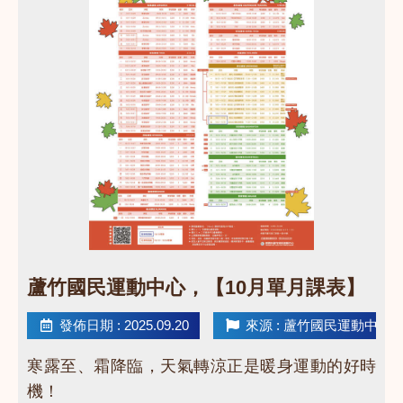
點圖片展開大圖
蘆竹國民運動中心，【10月單月課表】
發佈日期 : 2025.09.20
來源 : 蘆竹國民運動中心
寒露至、霜降臨，天氣轉涼正是暖身運動的好時
機！