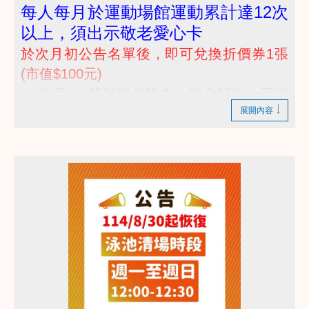
每人每月於運動場館運動累計達12次
以上，須出示敬老愛心卡
於次月初公告名單後，即可兌換折價券1張
(市值$100元)
⚠ 注意 ::: 領取時僅限本人親自領取，不得
展開內容
代領喔 :::
(๑•̀ㅂ•́)و✧~~~(๑•̀ㅂ•́)و✧
運動除了身體回饋健康給自己以外，我們也提供
折價券回饋使用
快來一起運動領回饋吧
詳情諮詢 歡迎撥打 03-2639066 #112 客服部