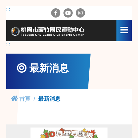
跳
:::
到
主
要
內
容
:::
區
最新消息
首頁
最新消息