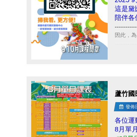
這是黛
陪伴各
------------
因此，為
------------
8/3-8
舊生們享
點圖片展開大圖
【舊生
報名完整
且開班成
蘆竹國
------------
8/11-
發佈日期
8/31 
各位運
．◆* 有
8月單
同一人報