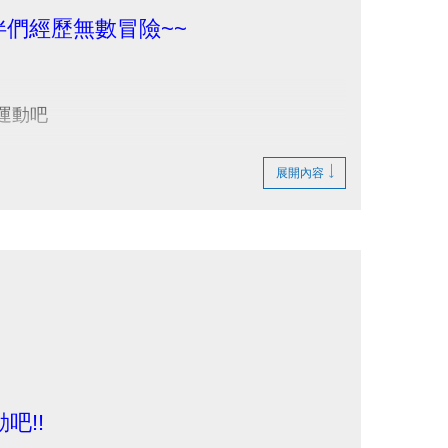
們經歷無數冒險~~
運動吧
享95折~
展開內容
吧!!