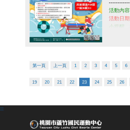
------------
活動內容
活動日期:
小提醒，
------------
若有相關問
點圖片展開大圖
#夏日優惠
第一頁
上一頁
1
2
3
4
5
6
19
20
21
22
23
24
25
26
:::