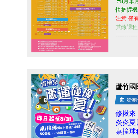
同一人報
#8月單
------------
快把握機
課程報名相
注意 僅
官網→http
其餘課程
App→iOS 
------------
→Android
快來一起
線上課表
更多課程資
點圖片展開大圖
蘆竹國
發佈日期
修揪來
炎炎夏
桌撞球