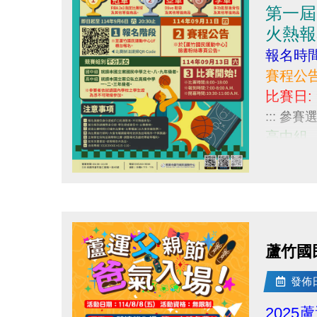
第一屆
火熱報
報名時間:
賽程公告: 
比賽日: 9
::: 參
高中組、
⚠賽程相
https://
點圖片展開大圖
(一) 
(二) 
------------
蘆竹國
小編無受
若需報名
發佈日期
相關問題請電
2025