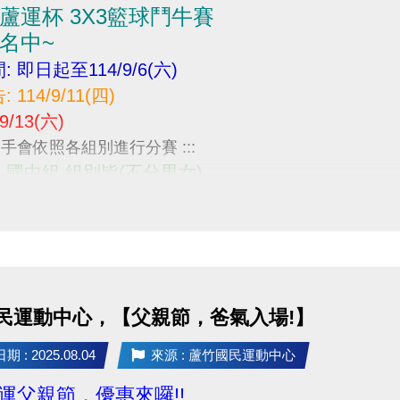
蘆運杯 3X3籃球鬥牛賽
名中~
 即日起至114/9/6(六)
114/9/11(四)
/13(六)
賽選手會依照各組別進行分賽 :::
國中組 組別皆(不分男女)
關資訊 :
drive.google.com/file/d/1QHrrdIMaKTtP4wEQP652nv229
報名請繳交身分證或戶口名簿影本，不可降級參加。
當日報到請攜帶身分證、學生證或健保卡，以備查核。
-----------------------------------
民運動中心，【父親節，爸氣入場!】
理線上報名喔
請至中心1F櫃台報名進行繳費
 : 2025.08.04
來源 : 蘆竹國民運動中心
洽-03-2639066 #115 #116
蘆運父親節，優惠來囉!!