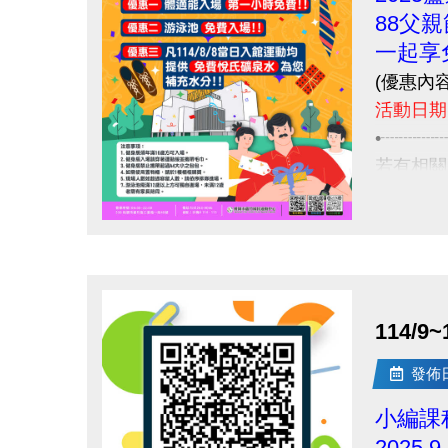
88父
一起享
(優惠內
活動日期:
•┈┈┈
若有相關
03-263
點圖片展開大圖
114/
發佈日期
小編課
2025