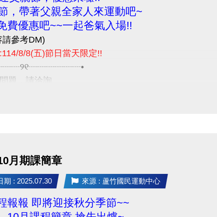
親節，帶著父親全家人來運動吧~
免費優惠吧~~一起爸氣入場!!
容請參考DM)
114/8/8(五)節日當天限定!!
┈┈┈୨୧┈┈┈┈┈┈•
問題，請洽詢
9066 #115 課務部
9~10月期課簡章
 : 2025.07.30
來源 : 蘆竹國民運動中心
程報報 即將迎接秋分季節~~
 9、10月課程簡章 搶先出爐~