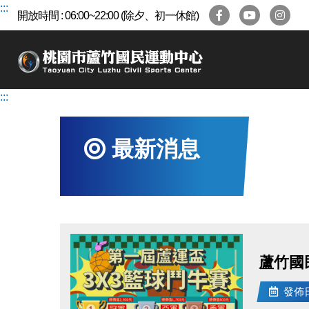
跳
:::
開放時間 : 06:00~22:00 (除夕、初一休館)
到
主
要
內
容
:::
區
最新消息
蘆竹國
發佈日期