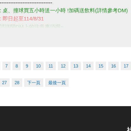
------------------------------
: 桌、撞球買五小時送一小時 !加碼送飲料(詳情參考DM)
 即日起至114/8/31
請詳閱DM上的注意事項喔~
------------------------------
題，請不吝撥打03-2639066 #115、116
 #撞球 #桌球
7
8
9
10
11
12
13
14
15
16
17
27
28
下一頁
最後一頁