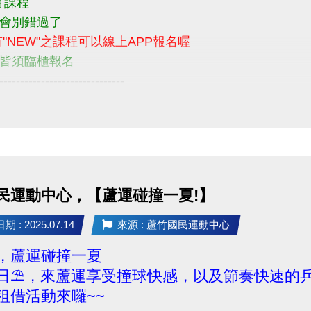
名 兩門以上 9折優惠
月課程
----------------------------------------------
會別錯過了
關問題請洽 (03)263-9066 #114、115課務組。
有"NEW"之課程可以線上APP報名喔
://www.lzsports.com.tw/
皆須臨櫃報名
: https://reurl.cc/MAxOk3
------------------------------
 : https://reurl.cc/MAxO1L
運動吧
:
https://drive.google.com/file/d/1AmLSd6tMVEVaGUA
訊 請洽詢" 03-2639066 #115課務部
民運動中心，【蘆運碰撞一夏!】
 : 2025.07.14
來源 : 蘆竹國民運動中心
，蘆運碰撞一夏
日⛱，來蘆運享受撞球快感，以及節奏快速的乒
租借活動來囉~~