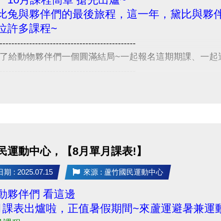
比兔與夥伴們的最後旅程，這一年，黛比與夥伴
位許多課程~
----------------------------------------------
了給動物夥伴們一個圓滿結局~一起報名這期期課、一起
----------------------------------------------
/10 舊生原班續報 使用APP享9折優惠(部分課程無折扣) 臨櫃
有優先報名的期間，別錯過嚕~
定義】
7-8月期課、8月單月課程
功，無中途退費之學員
民運動中心，【8月單月課表!】
----------------------------------------------
8/31 不分新舊生 APP報名享95折優惠
 : 2025.07.15
來源 : 蘆竹國民運動中心
前 本期臨櫃報名
動夥伴們 看這邊
 加碼優惠 喔 ◆*．
月課表出爐啦，正值暑假期間~來蘆運避暑兼運動
名 三門以上 88折優惠