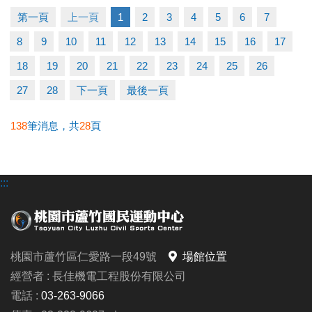
第一頁
上一頁
1
2
3
4
5
6
7
【本次講座主題】
8
9
10
11
12
13
14
15
16
17
我的情緒在說什麼？一場認識自己的練習
#帶你一起：
18
19
20
21
22
23
24
25
26
◆ 看見自己的情緒，認識情緒真正的樣貌
27
28
下一頁
最後一頁
◆ 理解焦慮、憤怒、難過背後的需求與期待
◆ 學習以接納與理解的方式，與情緒和平相處
138
筆消息，共
28
頁
◆ 帶走呼吸練習、身體覺察、情緒命名等實用的自我
照顧方法
:::
【#活動日期】7/31 (五)
【#活動時間】下午 14:00-16:00
【#活動地點】本中心 2F有氧教室
桃園市蘆竹區仁愛路一段49號
場館位置
【#報名連結】https://reurl.cc/XxelbD
經營者 : 長佳機電工程股份有限公司
【#洽詢專線】03-2639066 #106
電話 :
03-263-9066
-