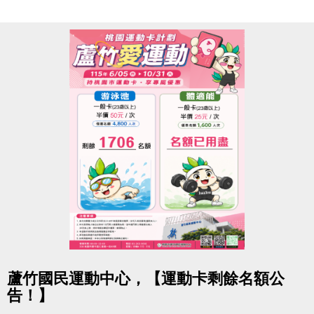
★ iOS 系統：https://reurl.cc/R60Z49
★ Android 系統：https://reurl.cc/9ZrKXx
◆ 課程報名時程
08/03-08/10 #舊生原班續報
使用APP享9折優惠（部分課程無折扣），臨櫃享95折
~
舊生們享有優先報名的期間，千萬別錯過！
【舊生定義】
報名完整7-8月期課、8月單月課程
且開班成功，無中途退費之學員
08/11-08/30 #不分新舊生
點圖片展開大圖
蘆竹國民運動中心，【運動卡剩餘名額公
APP報名享95折優惠
告！】