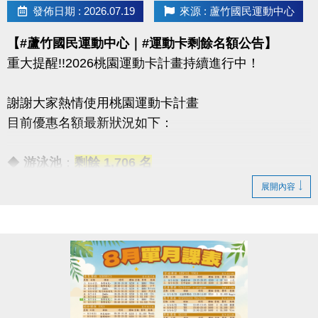
08/30 #前 本期臨櫃報名
發佈日期 : 2026.07.19
來源 : 蘆竹國民運動中心
【#蘆竹國民運動中心｜#運動卡剩餘名額公告】
．◆* 有 #加碼優惠 喔 ◆*．
重大提醒!!2026桃園運動卡計畫持續進行中！
同一人報名三門以上 → 88折優惠
同一人報名兩門以上 → 9折優惠
謝謝大家熱情使用桃園運動卡計畫
目前優惠名額最新狀況如下：
連絡資訊
-洽詢專線：03-2639066 #112
◆
游泳池
：
剩餘 1,706 名
-官網 :
◆
體適能
：優惠名額
已全數用盡
！
展開內容
https://www.lzsports.com.tw/zh_TW/news/pageID/1/
-FB : 桃園市蘆竹國民運動中心
感謝大家一起加入運動的行列！
-IG : @luzhusports
歡迎持續關注蘆竹國民運動中心，掌握最新優惠與活
動資訊。
連絡資訊