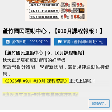
-洽詢專線：03-2639066 #115
-官網 :
https://www.lzsports.com.tw/zh_TW/news/pageID/1/
-FB : 桃園市蘆竹國民運動中心
點圖片展開大圖
蘆竹國民運動中心，【910月課程報報！】
-IG : @luzhusports
發佈日期 : 2026.07.20
來源 : 蘆竹國民運動中心
【蘆竹國民運動中心｜9、10月課程報報】
秋天正是培養運動習慣的好時機
無論想提升體能、學習新技能，還是規律運動維持健
康，
《2026年 #9月 #10月 課程資訊》
正式上線啦！
#這次還有運動卡計畫專屬優惠課程呦!
◆ 看簡章請點我 https://reurl.cc/N2ovnx
展開內容
◆ 課程報名方式 #可臨櫃 #可線上