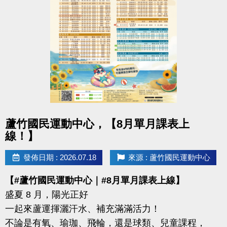
-洽詢專線：03-2639066 #112
-官網 :
https://www.lzsports.com.tw/zh_TW/news/pageID/1/
-FB : 桃園市蘆竹國民運動中心
-IG : @luzhusports
點圖片展開大圖
蘆竹國民運動中心，【8月單月課表上
線！】
發佈日期 : 2026.07.18
來源 : 蘆竹國民運動中心
【#蘆竹國民運動中心｜#8月單月課表上線】
盛夏 8 月，陽光正好
一起來蘆運揮灑汗水、補充滿滿活力！
不論是有氧、瑜珈、飛輪，還是球類、兒童課程，