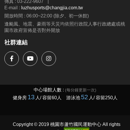
傳真 : 03-222-9607
|
公益免費講座・限額30位
E-mail :
luzhusports@changjia.com.tw
掃描 QR Code 填表報名，馬上卡位
開放時間 : 06:00~22:00 (除夕、初一休館)
逢颱風、地震、豪雨等天災均依照行政院人事行政總處或桃
園市政府宣佈是否對外開放
社群連結
Copyright © 2019 桃園市蘆竹國民運動中心 All rights