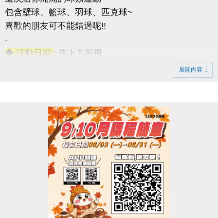
包含壁球、籃球、羽球、匹克球~
喜歡的朋友可不能錯過呢!!
-
◆ 活動日期
: 依上方所視
◆ 成人課程
：16歲以上
展開內容
◆ 兒童課程
：7~15歲
◆ 優惠2重奏
1. 參與任一課程即贈黑松FIN運動飲料一瓶(上課當天
發放)。
2. 報名此次公益課程且開班成功學員，報名9-10月期
課及球類家教課(10H)項目享9折優惠。
◆ 名額有限，報滿為止(報名不限大小朋友~)
連絡資訊