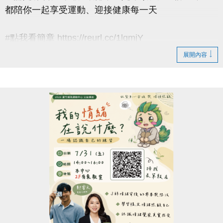
都陪你一起享受運動、迎接健康每一天
#點我看簡章 https://reurl.cc/1lgmjY
展開內容
#8月單月課程
▶ 課程臨櫃報名，【NEW】課程可使用APP報名。
▶ 標示【 * 】請自備瑜珈墊。
▶ 標示【 ★ 】為平日優惠課程。
▶ 上課請穿著運動服裝，並攜帶毛巾、水。
▶ 有氧、瑜珈、飛輪需年滿15歲；懸吊、空瑜需年滿
18歲。
▶ 若因人數不足無法開班，將於開課前通知，並請持
原信用卡、繳費憑證及發票至本中心辦理退費。
連絡資訊
-洽詢專線：03-2639066 #112