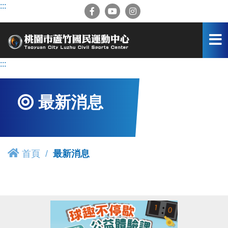
跳
:::
到
主
要
內
容
:::
區
最新消息
首頁
最新消息