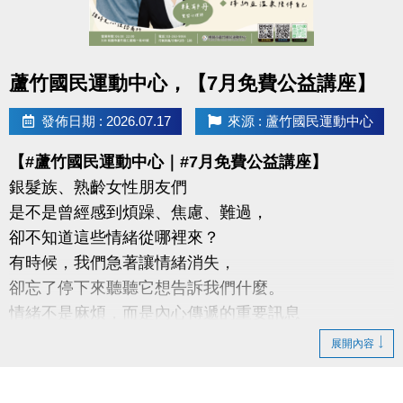
-官網 :
https://www.lzsports.com.tw/zh_TW/news/pageID/1/
-FB : 桃園市蘆竹國民運動中心
點圖片展開大圖
蘆竹國民運動中心，【7月免費公益講座】
-IG : @luzhusports
發佈日期 : 2026.07.17
來源 : 蘆竹國民運動中心
【#蘆竹國民運動中心｜#7月免費公益講座】
銀髮族、熟齡女性朋友們
是不是曾經感到煩躁、焦慮、難過，
卻不知道這些情緒從哪裡來？
有時候，我們急著讓情緒消失，
卻忘了停下來聽聽它想告訴我們什麼。
情緒不是麻煩，而是內心傳遞的重要訊息
展開內容
【這次特別邀請】
#謐時光心理諮商所 －鄭睿文、賴郁丹實習心理師