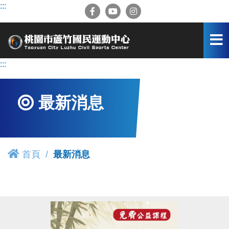
跳
:::
到
主
要
內
容
:::
區
最新消息
首頁
最新消息