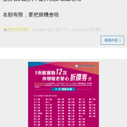
名額有限，要把握機會啦
◆開訓日期:
115年7月1日(三)~12月31日(四)
◆訓練時間:
每週一至週五 上午06:00-08:00
展開內容
◆訓練地點:
桃園市蘆竹國民運動中心 三樓綜合球場
連絡資訊
-洽詢專線：03-2639066 #115
-官網 :
https://www.lzsports.com.tw/zh_TW/news/pageID/1/
-FB : 桃園市蘆竹國民運動中心
-IG : @luzhusports