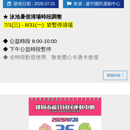
發佈日期 : 2026.07.01
來源 : 蘆竹國民運動中心
★ 泳池暑假清場時段調整
7/1(三) - 8/31(一) 皆暫停清場
◆ 公益時段 8:00-10:00
◆ 下午公益時段暫停
◆ 全時段歡迎使用、敬老愛心卡過卡進場
造成不便敬請見諒，感謝您的理解配合
展開內容
連絡資訊
-洽詢專線：03-2639066 #112
-官網 :
https://www.lzsports.com.tw/zh_TW/news/pageID/1/
-FB : 桃園市蘆竹國民運動中心