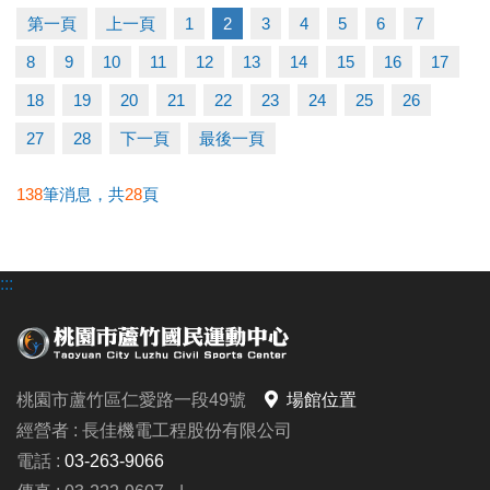
-洽詢專線：03-2639066 #115
第一頁
上一頁
1
2
3
4
5
6
7
-官網 :
8
9
10
11
12
13
14
15
16
17
https://www.lzsports.com.tw/zh_TW/news/pageID/1/
-FB : 桃園市蘆竹國民運動中心
18
19
20
21
22
23
24
25
26
-IG : @luzhusports
27
28
下一頁
最後一頁
138
筆消息，共
28
頁
:::
桃園市蘆竹區仁愛路一段49號
場館位置
經營者 : 長佳機電工程股份有限公司
電話 :
03-263-9066