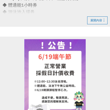
◆ 體適能1小時券
◆ 游泳池入場券
展開內容
只要銅板價10元
運動不孤單～我們一起健康加分
連絡資訊
-洽詢專線：03-2639066 #111
-官網 :
https://www.lzsports.com.tw/zh_TW/news/pageID/1/
-FB : 桃園市蘆竹國民運動中心
-IG : @luzhusports