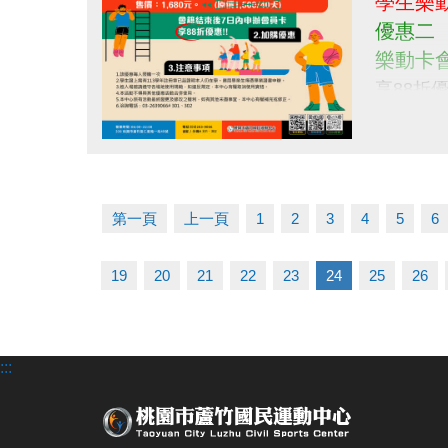
學生樂動卡
優惠二
樂動卡會
享88折優
------------
活動時間
點圖片展開大圖
活動資格
有效在學
第一頁
上一頁
1
2
3
4
5
6
19
20
21
22
23
24
25
26
:::