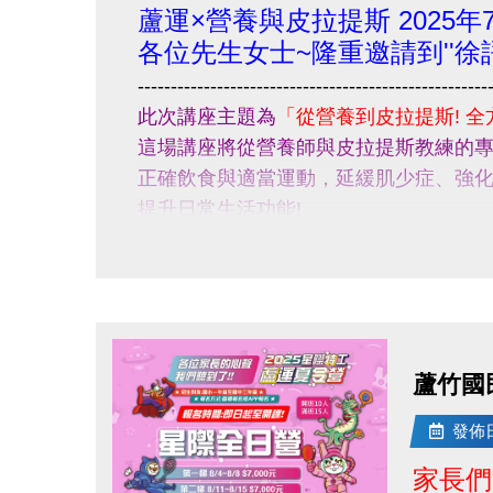
蘆運×營養與皮拉提斯 2025年
片
各位先生女士~隆重邀請到''徐語
展
-----------------------------------------------------
開
此次講座主題為
「從營養到皮拉提斯! 全
大
這場講座將從營養師與皮拉提斯教練的
圖
正確飲食與適當運動，延緩肌少症、強
提升日常生活功能!
-----------------------------------------------------
活動日期：114/07/27(日)下午13:30~15:
活動地點：桃園市蘆竹區仁愛路一段49
參加對象：有興趣者皆可報名，參加者皆有
蘆竹國民
---------------------------------------------------
報名請掃QR-CODE或點選下方連結填寫報
發佈日期
報名連結 :
家長們