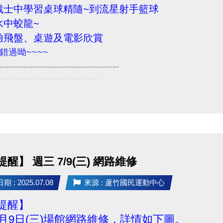
FAIpQLScl5B62tf8O7LCW4fKxUbxiOJBmOw-uxzZ3L0jo7sl
戰士中學習桌球精隨~到流星射手籃球
IxMABicmlkETFqOEFqa2dEeVRZM0FXem50AR5IF07RR
水中蛟龍~
驗飛盤、桌遊及電影欣賞
錯過呦~~~~
興趣之民眾報名參加！
----------------------------------------
6
//www.lzsports.com.tw/
: https://reurl.cc/MAxOk3
 : https://reurl.cc/MAxO1L
：即日起至課程開課前
心1樓櫃台或電洽 (03) 263-9066 #113 #115
醒】 週三 7/9(三) 網路維修
 : 2025.07.08
來源 : 蘆竹國民運動中心
提醒】
年7月9日(三)場館網路維修，詳情如下圖。