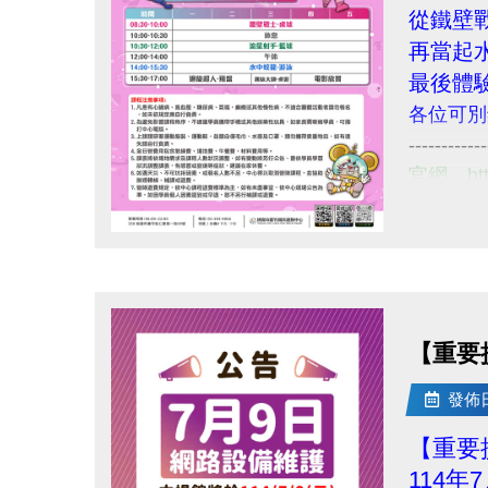
https://docs.google.com/forms/d/e/1
從鐵壁
fbclid=IwY2xjawLdW61leHRuA2FlbQ
再當起
名額限30名喔! 報滿為止~~
最後體
---------------------------------------------------
各位可別
歡迎所有對皮拉提斯運動、健康飲食有
------------
若有相關問題，請電洽 03-2639066 #10
官網→http:
App→iOS 
→Android
點圖片展開大圖
報名時間
詳情請洽本中
【重要提
發佈日期
【重要
114