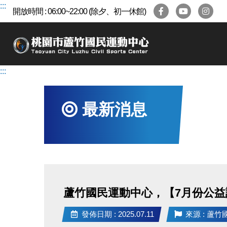
跳
:::
開放時間 : 06:00~22:00 (除夕、初一休館)
到
主
要
內
容
:::
區
最新消息
蘆竹國民運動中心，【7月份公益講
點
發佈日期 : 2025.07.11
來源 : 蘆
圖