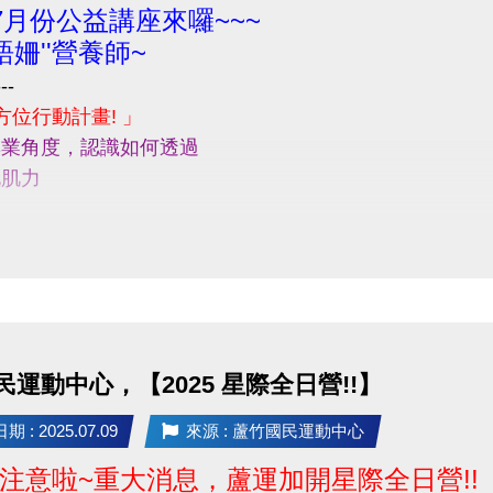
7月份公益講座來囉~~~
姍''營養師~
---
方位行動計畫! 」
專業角度，認識如何透過
化肌力
---
00
號，3樓社區教室。
小禮物!!
運動中心，【2025 星際全日營!!】
名喔!!
 : 2025.07.09
來源 : 蘆竹國民運動中心
注意啦~重大消息，蘆運加開星際全日營!!