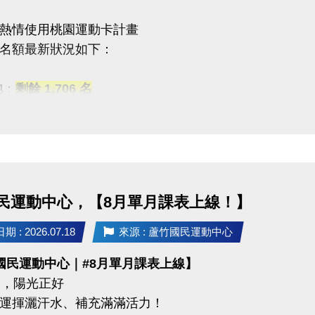
7-8月期課、8月單月課程
熱情使用桃園運動卡計畫
功，無中途退費之學員
名額最新狀況如下：
08/30 #不分新舊生
池
：
剩餘 1,706 名
名享95折優惠
能
：優惠名額
已全數用盡
！
 #前 本期臨櫃報名
一起加入運動的行列！
關注蘆竹國民運動中心，掌握最新優惠與活動資訊。
 #加碼優惠 喔 ◆*．
名三門以上 → 88折優惠
民運動中心，【8月單月課表上線！】
名兩門以上 → 9折優惠
03-2639066 #112
 : 2026.07.18
來源 : 蘆竹國民運動中心
tps://www.lzsports.com.tw/zh_TW/news/pageID/1/
國民運動中心｜#8月單月課表上線】
 桃園市蘆竹國民運動中心
03-2639066 #112
 月，陽光正好
uzhusports
tps://www.lzsports.com.tw/zh_TW/news/pageID/1/
運揮灑汗水、補充滿滿活力！
 桃園市蘆竹國民運動中心