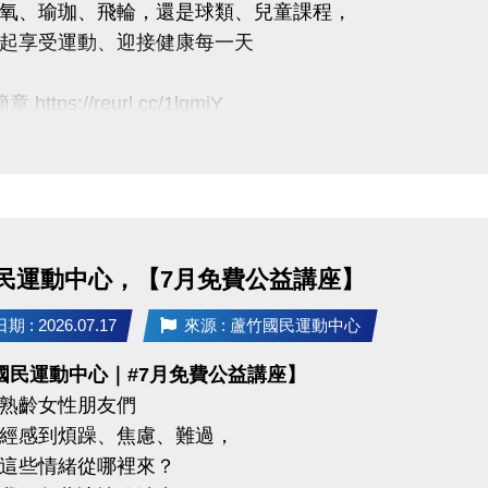
氧、瑜珈、飛輪，還是球類、兒童課程，
uzhusports
起享受運動、迎接健康每一天
https://reurl.cc/1lgmjY
月課程
臨櫃報名，【NEW】課程可使用APP報名。
【 * 】請自備瑜珈墊。
【 ★ 】為平日優惠課程。
民運動中心，【7月免費公益講座】
請穿著運動服裝，並攜帶毛巾、水。
、瑜珈、飛輪需年滿15歲；懸吊、空瑜需年滿18歲。
 : 2026.07.17
來源 : 蘆竹國民運動中心
人數不足無法開班，將於開課前通知，並請持原信用卡、
國民運動中心｜#7月免費公益講座】
熟齡女性朋友們
經感到煩躁、焦慮、難過，
03-2639066 #112
這些情緒從哪裡來？
tps://www.lzsports.com.tw/zh_TW/news/pageID/1/