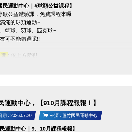
國民運動中心｜#球類公益課程】
停歇公益體驗課，免費課程來囉
滿滿的球類運動~
、籃球、羽球、匹克球~
友可不能錯過呢!!
日期
: 依上方所視
課程
：16歲以上
課程
：7~15歲
2重奏
與任一課程即贈黑松FIN運動飲料一瓶(上課當天發放)。
民運動中心，【910月課程報報！】
名此次公益課程且開班成功學員，報名9-10月期課及球類家教
 : 2026.07.20
來源 : 蘆竹國民運動中心
有限，報滿為止(報名不限大小朋友~)
民運動中心｜9、10月課程報報】