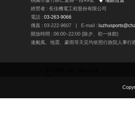
桃園市蘆竹區仁愛路一段49號
場館位置
【#活動時間
經營者 : 長佳機電工程股份有限公司
【#活動
電話 :
03-263-9066
【#報名連結】
傳真 : 03-222-9607
|
E-mail :
luzhusports@cha
【#洽詢專線
開放時間 : 06:00~22:00 (除夕、初一休館)
-
逢颱風、地震、豪雨等天災均依照行政院人事行
公益免費
掃描 QR
Copy