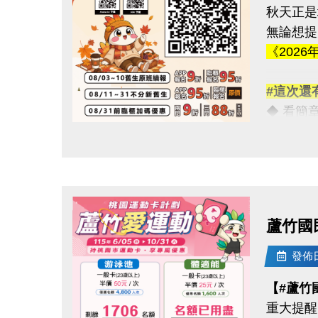
秋天正是
連絡資訊
無論想提
-洽詢專線：
《2026
-官網 : ht
-FB :
#這次還
-IG : @l
◆ 看簡章請點
◆ 課程
點圖片展開大圖
★ iOS 系
★ Androi
◆ 課程
蘆竹國
08/03-
使用AP
發佈日期
舊生們享
【#蘆竹
重大提醒
【舊生定