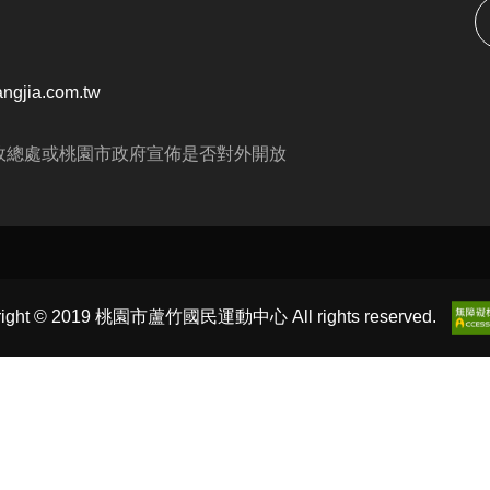
】下午 14:00-16:00
地點】本中心 2F有氧教室
https://reurl.cc/XxelbD
ngjia.com.tw
】03-2639066 #106
政總處或桃園市政府宣佈是否對外開放
講座・限額30位
 Code 填表報名，馬上卡位
right © 2019 桃園市蘆竹國民運動中心 All rights reserved.