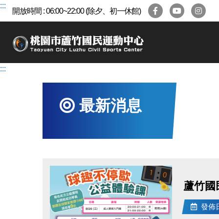
跳
:::
開放時間 : 06:00~22:00 (除夕、初一休館)
到
主
要
內
容
:::
區
最新消息
蘆竹國
發佈日期