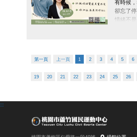
有時候，
-FB :
卻忘了停
-IG : @l
情緒不是
點圖片展開大圖
【這次特
#謐時光
第一頁
上一頁
1
2
3
4
5
6
【本次講
我的情緒
19
20
21
22
23
24
25
26
#帶你一
◆ 看見
◆ 理解
:::
◆ 學習
◆ 帶走
【#活動日