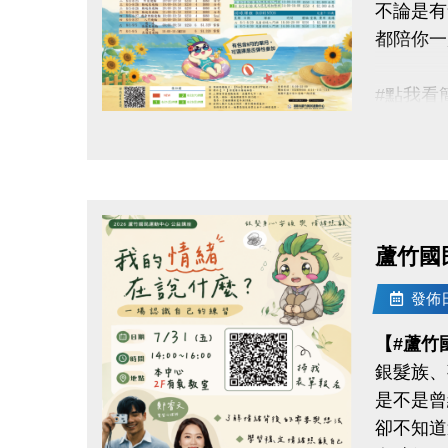
不論是有
-IG : @l
都陪你一
#點我看簡章 
點圖片展開大圖
#8月單
▶ 課程
▶ 標示
▶ 標示
蘆竹國
▶ 上課
▶ 有氧
發佈日期
▶ 若因
【#蘆竹
銀髮族、
連絡資訊
是不是曾
-洽詢專線：
卻不知道
-官網 : ht