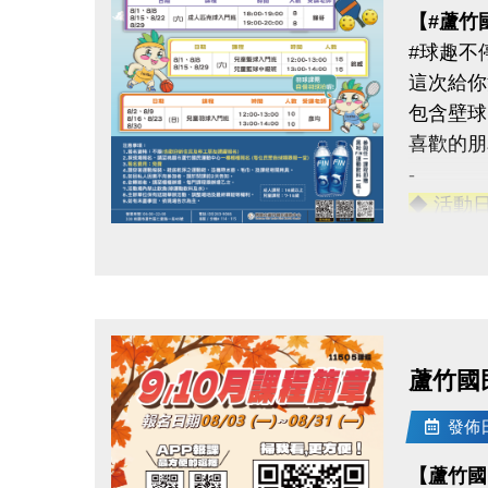
【#蘆竹
#球趣不
這次給你
包含壁球
喜歡的朋
-
◆ 活動
◆ 成人
點圖片展開大圖
◆ 兒童
◆ 優惠
1. 參
蘆竹國
2. 報
發佈日期
◆ 名額
【蘆竹國