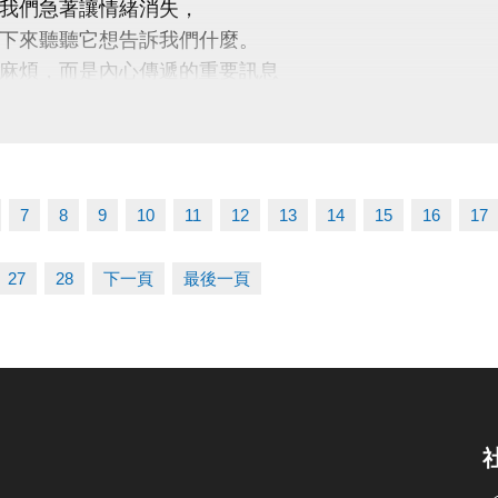
我們急著讓情緒消失，
 桃園市蘆竹國民運動中心
下來聽聽它想告訴我們什麼。
uzhusports
麻煩，而是內心傳遞的重要訊息
別邀請】
心理諮商所 －鄭睿文、賴郁丹實習心理師
7
8
9
10
11
12
13
14
15
16
17
座主題】
在說什麼？一場認識自己的練習
27
28
下一頁
最後一頁
起：
自己的情緒，認識情緒真正的樣貌
焦慮、憤怒、難過背後的需求與期待
以接納與理解的方式，與情緒和平相處
呼吸練習、身體覺察、情緒命名等實用的自我照顧方法
期】7/31 (五)