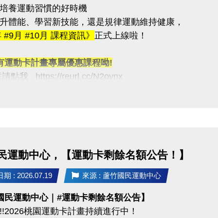
培養運動習慣的好時機
升體能、學習新技能，還是規律運動維持健康，
03-2639066 #115
年 #9月 #10月 課程資訊》
正式上線啦！
tps://www.lzsports.com.tw/zh_TW/news/pageID/1/
 桃園市蘆竹國民運動中心
有運動卡計畫專屬優惠課程呦!
uzhusports
我 https://reurl.cc/N2ovnx
報名方式 #可臨櫃 #可線上
統：https://reurl.cc/R60Z49
d 系統：https://reurl.cc/9ZrKXx
報名時程
民運動中心，【運動卡剩餘名額公告！】
08/10 #舊生原班續報
P享9折優惠（部分課程無折扣），臨櫃享95折~
 : 2026.07.19
來源 : 蘆竹國民運動中心
有優先報名的期間，千萬別錯過！
國民運動中心｜#運動卡剩餘名額公告】
!!2026桃園運動卡計畫持續進行中！
義】