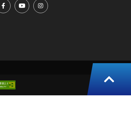
返
回
頁
面