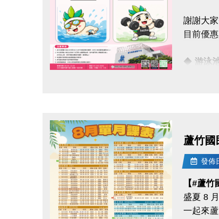
報名完整
謝謝大家
且開班成
目前優惠
08/11-
◆
游泳
APP報
◆
體適
點圖片展開大圖
08/30
感謝大家
歡迎持續
．◆* 有
同一人報
蘆竹國
連絡資訊
同一人報
-洽詢專線：
發佈日期
-官網 : ht
連絡資訊
【#蘆竹
-FB :
-洽詢專線：
盛夏 8
-IG : @l
-官網 : ht
一起來蘆
-FB :