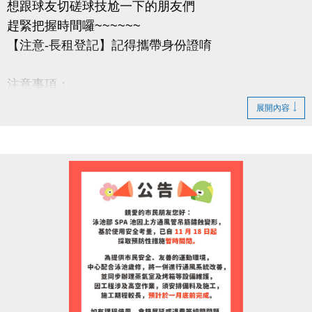
想跟球友切磋球技尬一下的朋友們
趕緊把握時間囉~~~~~~
【注意-長租登記】記得攜帶身份證唷
注意事項：
1.長租登記繳費開始時間：即日起。
展開內容
2.重新開放長租之時段，以現場排隊為主，無法以電
話預定。
3.凡是想辦理長租開放之時段者，登記地點為「長租
登記櫃檯」，以排隊優先順序依次登記。
4.完成長租登記者，需立即至「繳費櫃檯」，完成繳
費手續，始完成綜合球場長租辦理。未完成繳費手續
者，視同放棄。
5.長租時段以偶數整點至偶數整點兩個小時為租借基
準，例：06:00-08:00、08:00-10:00，以此類推。
6.其它注意事項，以長租條約及現場之規範為準。