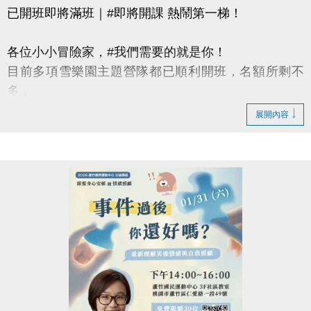
已開班即將滿班｜#即將開課 熱鬧第一梯！
各位小小冒險家，#我們需要的就是你！
目前多項雪樂園主題營隊都已順利開班，名額所剩不
多，
還有部分課程即將開課，只差幾位小小探險家就能啟
展開內容
程！
快跟著「蘆寶」和「薇薇」一起勇闖雪樂園，
留下最歡樂、最難忘的冬日回憶吧～
【加碼優惠】
凡報名球類營隊任兩梯享9折優惠，三梯享88折優惠!!
【報名資訊】開課前皆可報名，把握最後機會！
報名只到115/1/25(日)請別錯過囉