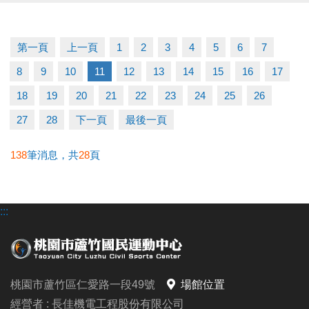
修，將一併進行通風系統改善，並同步辦理蒸氣室及
烤箱等設備維護；
第一頁
上一頁
1
2
3
4
5
6
7
因工程涉及高空作業，須安排備料及施工，施工期程
8
9
10
11
12
13
14
15
16
17
較長，預計於 一月底前完成。
18
19
20
21
22
23
24
25
26
如有課程使用、會籍展延或退費等相關問題，請洽現
27
28
下一頁
最後一頁
場服務櫃檯。
138
筆消息，共
28
頁
造成不便，敬請見諒，感謝您的理解與支持。
:::
有任何問題歡迎來電詢問
洽詢專線：03-2639066 #112 (客服部)
桃園市蘆竹國民運動中心
官網 :
桃園市蘆竹區仁愛路一段49號
場館位置
https://www.lzsports.com.tw/zh_TW/news/pageID/1/
經營者 : 長佳機電工程股份有限公司
FB : 桃園市蘆竹國民運動中心