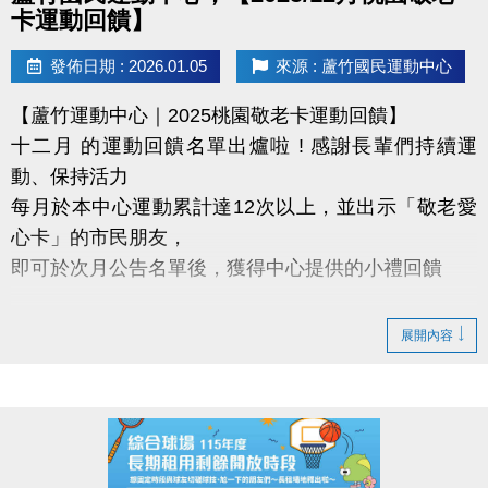
◆ 公益免費講座・限額30位
卡運動回饋】
◆ 掃描 QR Code 填表報名，馬上卡位
◆ 報名連結：https://forms.gle/EtMsXpE4vdZeesNi9
發佈日期 : 2026.01.05
來源 : 蘆竹國民運動中心
【蘆竹運動中心｜2025桃園敬老卡運動回饋】
十二月 的運動回饋名單出爐啦 ! 感謝長輩們持續運
動、保持活力
每月於本中心運動累計達12次以上，並出示「敬老愛
心卡」的市民朋友，
即可於次月公告名單後，獲得中心提供的小禮回饋
【領取提醒 】
展開內容
需本人親自前來領取
不可委託他人代領
持續運動不僅讓身體更健康，
還能感受滿滿的鼓勵與心意