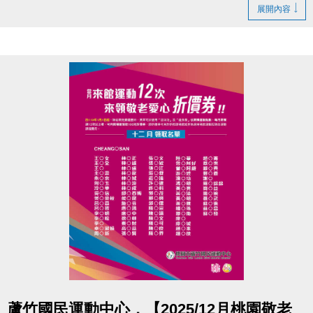
帶著大家認識事件後身體與情緒的訊號
展開內容
並藉由看見及練習，提供一個被理解的空間，
陪你用溫柔、不勉強的方式照顧自己，慢慢走回生
活。
重新理解災後情緒與自我找顧：
-正念取向的自我穩定與覺察
-悲傷、失落與生死議題的心理陪伴
-心理劇取向的關係探索與療癒
◆ 時間｜1/31 (六) 14:00－16:00
◆ 地點｜蘆竹國民運動中心 3樓社區教室
◆ 講師｜朱麗霖-謐時光心理諮商 — 實習諮商心理師
專長悲傷輔導與心理劇相關專業訓練
◆ 洽詢專線｜03-2639066 #106
-
點圖片展開大圖
蘆竹國民運動中心，【2025/12月桃園敬老