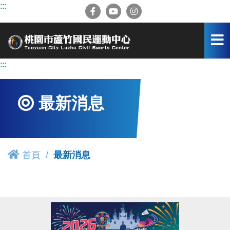
跳
:::
到
主
要
內
容
:::
區
最新消息
首頁
最新消息