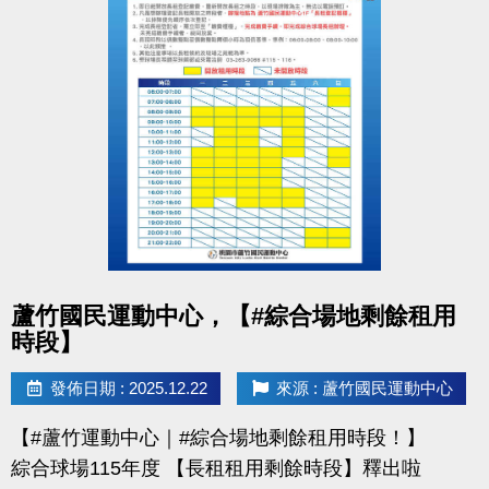
桃園市蘆竹國民運動中心
洽詢專線：03-2639066 #112 (客服部)
官網 :
https://www.lzsports.com.tw/zh_TW/news/pageID/1/
FB : 桃園市蘆竹國民運動中心
IG : @luzhusports
點圖片展開大圖
蘆竹國民運動中心，【#綜合場地剩餘租用
時段】
發佈日期 : 2025.12.22
來源 : 蘆竹國民運動中心
【#蘆竹運動中心｜#綜合場地剩餘租用時段！】
綜合球場115年度 【長租租用剩餘時段】釋出啦