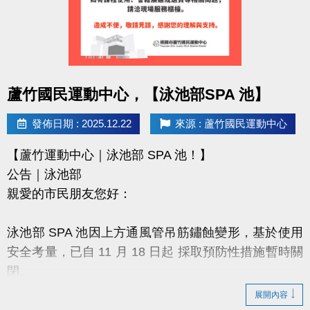
7.壁球場長租請至球館部洽詢 03-2639066#115/116
有任何問題歡迎來電詢問
洽詢專線：03-2639066 #115/116 (客服部)
點圖片展開大圖
桃園市蘆竹國民運動中心
蘆竹國民運動中心，【泳池部SPA 池】
官網 :
發佈日期 : 2025.12.22
來源 : 蘆竹國民運動中心
https://www.lzsports.com.tw/zh_TW/news/pageID/1/
FB : 桃園市蘆竹國民運動中心
【蘆竹運動中心｜泳池部 SPA 池！】
IG : @luzhusports
公告｜泳池部
親愛的市民朋友您好：
泳池部 SPA 池因上方通風管吊筋鏽蝕變形，基於使用
安全考量，已自 11 月 18 日起 採取預防性措施暫時關
閉。
展開內容
為提供市民安全、友善的運動環境，中心配合泳池歲