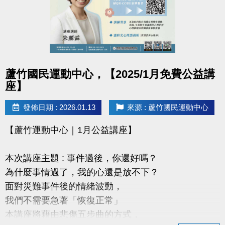
連絡資訊
-洽詢專線：03-2639066 #115、116
-官網 :
https://www.lzsports.com.tw/zh_TW/news/pageID/1/
點圖片展開大圖
蘆竹國民運動中心，【2025/1月免費公益講
-FB : 桃園市蘆竹國民運動中心
座】
-IG : @luzhusports
發佈日期 : 2026.01.13
來源 : 蘆竹國民運動中心
【蘆竹運動中心｜1月公益講座】
本次講座主題 : 事件過後，你還好嗎？
為什麼事情過了，我的心還是放不下？
面對災難事件後的情緒波動，
我們不需要急著「恢復正常」
本講座將藉由悲傷五步曲的方式，