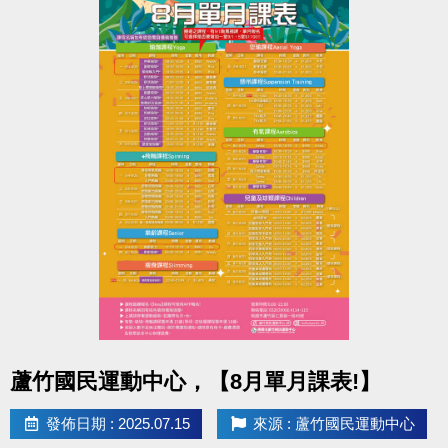
舊生們享有優先報名的期間，別錯過嚕~
【舊生定義】
報名完整7-8月期課、8月單月課程
且開班成功，無中途退費之學員
----------------------------------------------------------
8/11-8/31 不分新舊生 APP報名享95折優惠
8/31 前 本期臨櫃報名
．◆* 有 加碼優惠 喔 ◆*．
同一人報名 三門以上 88折優惠
同一人報名 兩門以上 9折優惠
----------------------------------------------------------
課程報名相關問題請洽 (03)263-9066 #114、115課務
組。
點圖片展開大圖
蘆竹國民運動中心，【8月單月課表!】
官網→http://www.lzsports.com.tw/
App→iOS : https://reurl.cc/MAxOk3
發佈日期 : 2025.07.15
來源 : 蘆竹國民運動中心
→Android : https://reurl.cc/MAxO1L