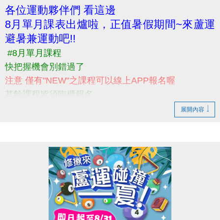
各位運動夥伴們 看這邊
線上課表:
8月單月課表出爐啦，正值暑假期間~來蘆運
https://drive.google.com/file/d/1AmLSd6tMVEVaGUA
避暑兼運動吧!!
usp=sharing
#8月單月課程
快把握機會別錯過了
注意 僅有"NEW"之課程可以線上APP報名喔
其餘課程皆須臨櫃報名
------------------------------------------
展開內容
快來一起運動吧
更多課程資訊 請洽詢" 03-2639066 #115課務部