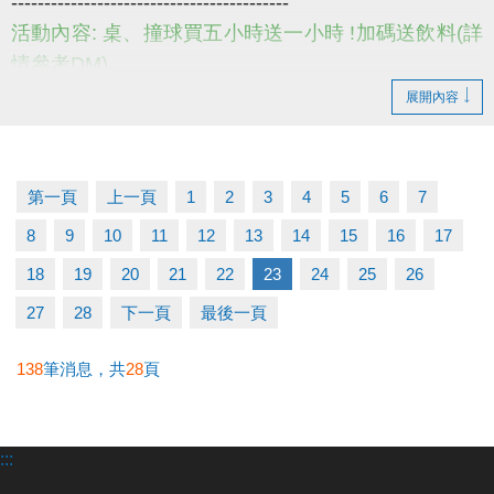
------------------------------------------
活動內容: 桌、撞球買五小時送一小時 !加碼送飲料(詳
情參考DM)
活動日期: 即日起至114/8/31
展開內容
小提醒，請詳閱DM上的注意事項喔~
------------------------------------------
若有相關問題，請不吝撥打03-2639066 #115、116
第一頁
上一頁
1
2
3
4
5
6
7
#夏日優惠 #撞球 #桌球
8
9
10
11
12
13
14
15
16
17
18
19
20
21
22
23
24
25
26
27
28
下一頁
最後一頁
138
筆消息，共
28
頁
:::