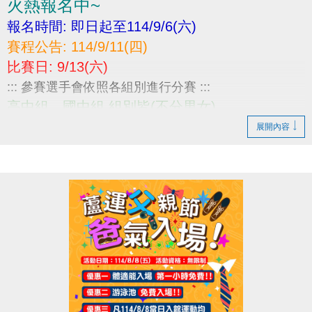
火熱報名中~
報名時間: 即日起至114/9/6(六)
賽程公告: 114/9/11(四)
比賽日: 9/13(六)
::: 參賽選手會依照各組別進行分賽 :::
高中組、國中組 組別皆(不分男女)
⚠賽程相關資訊 :
展開內容
https://drive.google.com/file/d/1QHrrdIMaKTtP4wEQ
eh/view?usp=sharing
(一) 報名請繳交身分證或戶口名簿影本，不可降級參
加。
(二) 當日報到請攜帶身分證、學生證或健保卡，以備
查核。
-----------------------------------------------
小編無受理線上報名喔
若需報名請至中心1F櫃台報名進行繳費