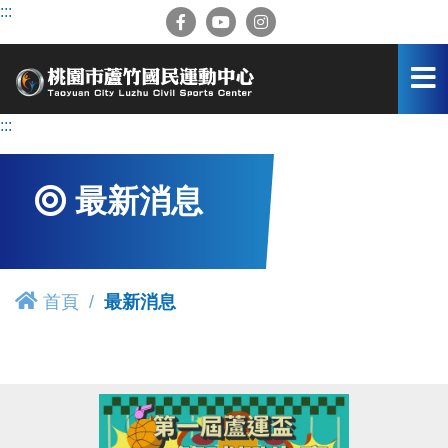
跳
:::
到
主
要
內
容
:::
區
最新消息
首頁
最新消息