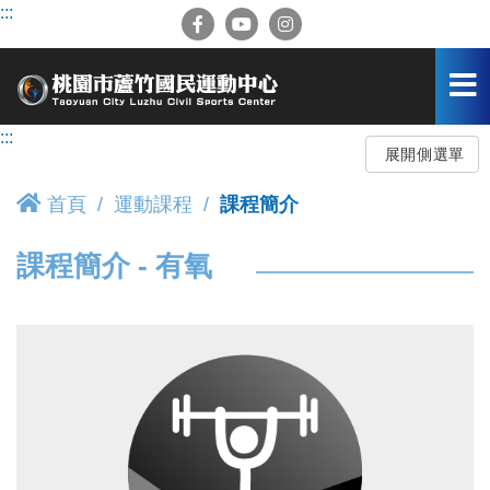
跳
:::
到
主
要
內
容
:::
區
展開側選單
首頁
運動課程
課程簡介
課程簡介 - 有氧