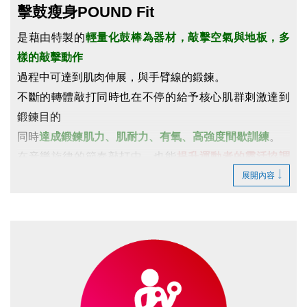
擊鼓瘦身POUND Fit
是藉由特製的
輕量化鼓棒為器材，敲擊空氣與地板，多
樣的敲擊動作
過程中可達到肌肉伸展，與手臂線的鍛鍊。
不斷的轉體敲打同時也在不停的給予核心肌群刺激達到
鍛鍊目的
同時
達成鍛鍊肌力、肌耐力、有氧、高強度間歇訓練
。
在音樂旋律的節奏敲打中，也能
提升運動者的靈活協調
展開內容
及專注力
。
※
注意事項
請自備
瑜珈墊、水壺、毛巾、運動鞋
。