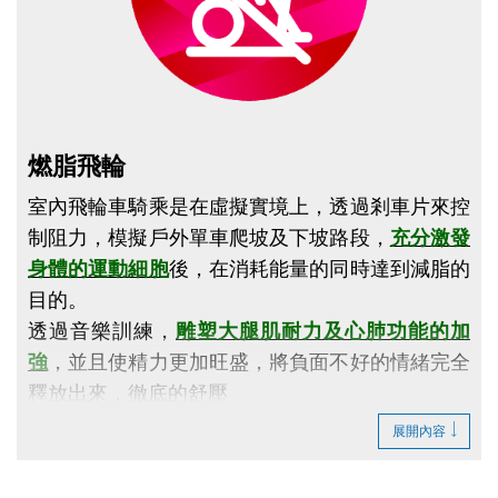
點圖片展開大圖
燃脂飛輪
室內飛輪車騎乘是在虛擬實境上，透過剎車片來控
制阻力，模擬戶外單車爬坡及下坡路段，
充分激發
身體的運動細胞
後，在消耗能量的同時達到減脂的
目的。
透過音樂訓練，
雕塑大腿肌耐力及心肺功能的加
強
，並且使精力更加旺盛，將負面不好的情緒完全
釋放出來，徹底的舒壓
是一項
節奏性的運動
，進而達到減脂、塑身的效
展開內容
果。