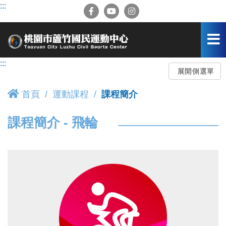
跳
:::
到
主
要
內
容
:::
區
展開側選單
首頁
運動課程
課程簡介
課程簡介 - 飛輪