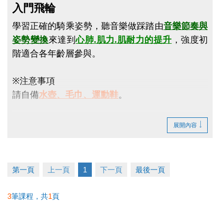
入門飛輪
學習正確的騎乘姿勢，聽音樂做踩踏由
音樂節奏與
姿勢變換
來達到
心肺.肌力.肌耐力的提升
，強度初
階適合各年齡層參與。
※
注意事項
請自備
水壺、毛巾、運動鞋
。
展開內容
第一頁
上一頁
1
下一頁
最後一頁
3
筆課程，共
1
頁