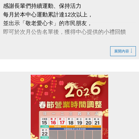
感謝長輩們持續運動、保持活力
每月於本中心運動累計達12次以上，
並出示「敬老愛心卡」的市民朋友，
即可於次月公告名單後，獲得中心提供的小禮回饋
請於115年2/5日後 攜帶敬老愛心卡至本中心領取
展開內容
領取提醒
◆ 需本人親自前來領取
◆ 不可委託他人代領
持續運動不僅讓身體更健康，
還能感受滿滿的鼓勵與心意
連絡資訊
-洽詢專線：03-2639066 #112