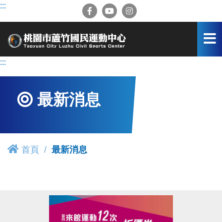
跳
:::
到
主
要
內
容
:::
區
最新消息
首頁
最新消息