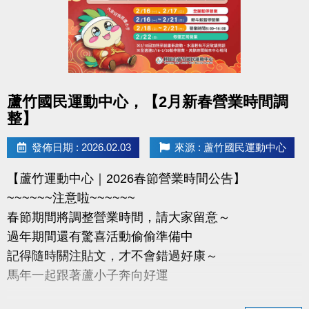
-官網 :
https://www.lzsports.com.tw/zh_TW/news/pageID/1/
-FB : 桃園市蘆竹國民運動中心
-IG : @luzhusports
點圖片展開大圖
蘆竹國民運動中心，【2月新春營業時間調
整】
發佈日期 : 2026.02.03
來源 : 蘆竹國民運動中心
【蘆竹運動中心｜2026春節營業時間公告】
~~~~~~注意啦~~~~~~
春節期間將調整營業時間，請大家留意～
過年期間還有驚喜活動偷偷準備中
記得隨時關注貼文，才不會錯過好康～
馬年一起跟著蘆小子奔向好運