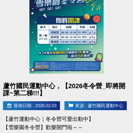
凡報名球類營隊任兩梯享9折優惠，三梯享88折優惠!!
【報名資訊】開課前皆可報名，把握最後機會！
連絡資訊
-洽詢專線：03-2639066 #115、116
-官網 :
https://www.lzsports.com.tw/zh_TW/news/pageID/1/
-FB : 桃園市蘆竹國民運動中心
-IG : @luzhusports
點圖片展開大圖
蘆竹國民運動中心，【2026冬令營_即將開
課~第二梯!!!】
發佈日期 : 2026.02.03
來源 : 蘆竹國民運動中心
【蘆竹運動中心｜冬令營可愛出動中】
【雪樂園冬令營】歡樂開門啦～～