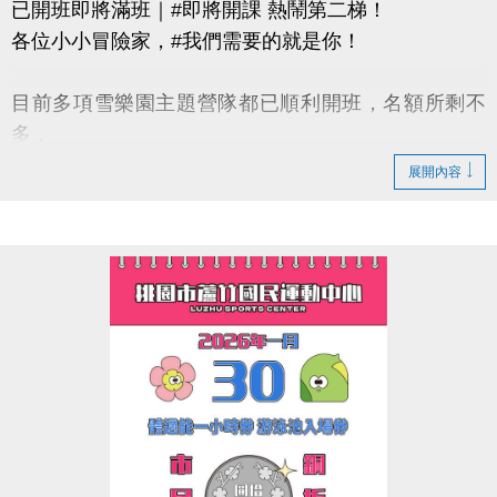
已開班即將滿班｜#即將開課 熱鬧第二梯！
各位小小冒險家，#我們需要的就是你！
目前多項雪樂園主題營隊都已順利開班，名額所剩不
多，
還有部分課程即將開課，只差幾位小小探險家就能啟
展開內容
程！
快跟著「蘆寶」和「薇薇」一起勇闖雪樂園，
留下最歡樂、最難忘的冬日回憶吧～
【加碼優惠】
凡報名球類營隊任兩梯享9折優惠，三梯享88折優惠!!
【報名資訊】開課前皆可報名，把握最後機會！
連絡資訊
-洽詢專線：03-2639066 #115、116