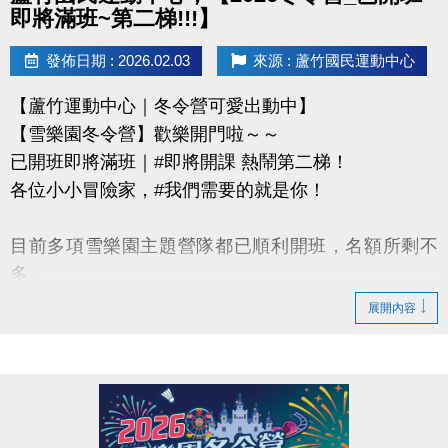
即將滿班~第二梯!!!】
發佈日期 : 2026.02.03
來源 : 蘆竹國民運動中心
【蘆竹運動中心｜冬令營可愛出動中】
【雪樂園冬令營】歡樂開門啦～～
已開班即將滿班｜#即將開課 熱鬧第二梯！
各位小小冒險家，#我們需要的就是你！
目前多項雪樂園主題營隊都已順利開班，名額所剩不
多，
還有部分課程即將開課，只差幾位小小探險家就能啟
展開內容
程！
快跟著「蘆寶」和「薇薇」一起勇闖雪樂園，
留下最歡樂、最難忘的冬日回憶吧～
【加碼優惠】