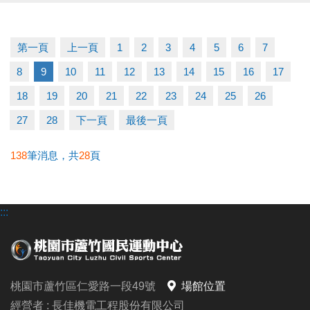
運動不孤單～我們一起健康加分
第一頁
上一頁
1
2
3
4
5
6
7
連絡資訊
8
9
10
11
12
13
14
15
16
17
-洽詢專線：03-2639066 #111
-官網 :
18
19
20
21
22
23
24
25
26
https://www.lzsports.com.tw/zh_TW/news/pageID/1/
27
28
下一頁
最後一頁
-FB : 桃園市蘆竹國民運動中心
-IG : @luzhusports
138
筆消息，共
28
頁
:::
桃園市蘆竹區仁愛路一段49號
場館位置
經營者 : 長佳機電工程股份有限公司