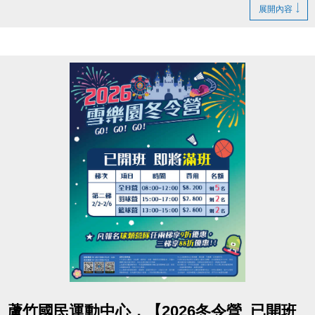
【休館】
展開內容
2/16(一)除夕、2/17(二)初一
【營業時間調整】
2/18(三)初二至2/21(六)初五 營業時間為 08:00-16:00
【正常營業】
2/22(日)初六 起恢復正常營業時間~
連絡資訊
-洽詢專線：03-2639066 #115、116
-官網 :
https://www.lzsports.com.tw/zh_TW/news/pageID/1/
-FB : 桃園市蘆竹國民運動中心
-IG : @luzhusports
點圖片展開大圖
蘆竹國民運動中心，【2026冬令營_已開班