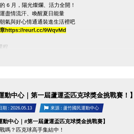
的 6 月，陽光燦爛、活力全開！
計時，完成一個循環才算成功！
運盡情流汗、喚醒夏日能量
內完成指定動作，考驗你的體能與意志力
朝氣與好心情通通裝進生活裡吧
賽即可獲得 #限量T-SHIRT乙件（數量有限，送完為止）
ttps://reurl.cc/9WqvMd
:
課程
者折扣：參賽者於活動後1週內可享9折購買家教課程或團
臨櫃報名，【NEW】課程可使用APP報名。
持續挑戰方案：參賽者若於活動後1週內報名體適能月會員
【 * 】請自備瑜珈墊。
不得與其他折扣、優惠、行銷活動合併使用
【 ★ 】為平日優惠課程。
請穿著運動服裝，並攜帶毛巾、水。
03-2639066 #112、301
、瑜珈、飛輪需年滿15歲；懸吊、空瑜需年滿18歲。
運動中心｜第一屆蘆運盃匹克球獎金挑戰賽！
tps://www.lzsports.com.tw/zh_TW/news/pageID/1/
人數不足無法開班，將於開課前通知，並請持原信用卡、
 桃園市蘆竹國民運動中心
 : 2026.05.13
來源 : 蘆竹國民運動中心
uzhusports
運動中心｜#第一屆蘆運盃匹克球獎金挑戰賽】
03-2639066 #112
戰嗎？匹克球高手集結中！
tps://www.lzsports.com.tw/zh_TW/news/pageID/1/