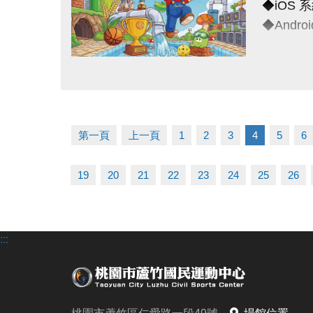
◆iOS 系統
※以上方
（四）為
◆Android
------------
（五）主
（六）如
◆全日營
連絡資訊
（七）洽詢專
點圖片展開大圖
超早鳥---
-洽詢專線：
早鳥-----
-官網 : ht
一般----
-FB :
第一頁
上一頁
1
2
3
4
5
6
多梯優惠-
-IG : @l
19
20
21
22
23
24
25
26
◆泳力試
超早鳥---
早鳥----
:::
一般----
◆耕斗耘
早鳥---至