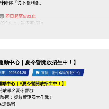
練陪你「從不會到會」
攜帶身分證影本或戶口名簿
----------------------------------------------------
優惠
即日起至5/31止
公告】
1(含)以上，最多可1對4
6（二）可至臉書或 IG 查看
屬教學限時優惠開跑
----------------------------------------------------
組別】
【9折】 / 二期享【85折】
組（34歲以下）
組 / 平日30組
（35－54歲）
組（55歲以上）
運動中心｜夏令營開放招生中！】
就沒有！這個夏天，不只是玩水
正「學會游」
：混合雙打（不限性別）
 : 2026.04.29
來源 : 蘆竹國民運動中心
----------------
運動中心｜#夏令營開放招生中！】
事項】
開放報名夏令營啦!
不在此優惠，登記時需先收費
名請攜帶身分證為憑，若兩位選手年紀組別不同，採年
闖關樂園：拯救蘆運國大作戰 !
生報名後課堂不得超過30堂(含現有課單)
賽當日報到請出示身分證或健保卡，以備查核。
報名請點我
程須於3個月內完成，逾期視同放棄(依定型化契約為主)
過比賽時間 3 分鐘未出賽者，以棄權論（以大會掛鐘為