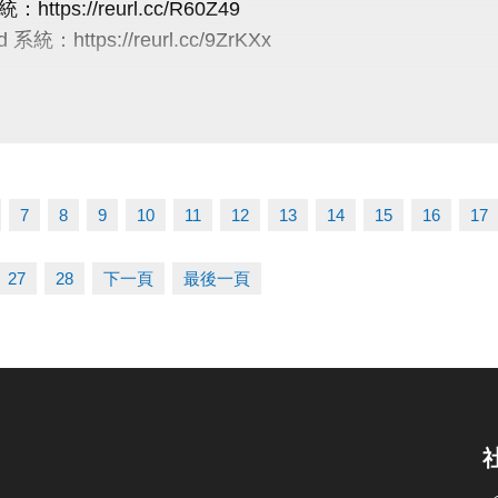
：https://reurl.cc/R60Z49
案不可共用或轉為他人授課
使比賽順利進行，大會有權調度場地安排及出場順序，
 系統：https://reurl.cc/9ZrKXx
----------------
辦單位保有延期舉辦比賽、調整場地及最終解釋等權利
有未盡事宜，依現場公告為主。
/半日營/單項營
線：03-263-9066 #115、116
5/10前享85折
03-2639066 #111、112
5/11至5/31享88折
tps://www.lzsports.com.tw/zh_TW/news/pageID/1/
-6/1至6/21享95折
 桃園市蘆竹國民運動中心
7
8
9
10
11
12
13
14
15
16
17
--兩梯9折/三梯88折/五梯85折
uzhusports
27
28
下一頁
最後一頁
煉營
5/10前享85折
-5/11至5/31(一梯9折/兩梯88折)
-6/1至6/30(一梯95折/兩梯9折/三梯88折)
6/28前