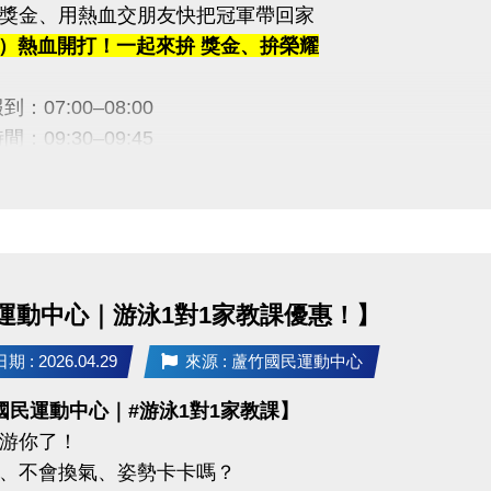
獎金、用熱血交朋友快把冠軍帶回家
 桃園市蘆竹國民運動中心
（五）熱血開打！一起來拚 獎金、拚榮耀
uzhusports
：07:00–08:00
：09:30–09:45
金等你帶回家！】
｜5,000元
｜3,000元
｜2,000元
運動中心｜游泳1對1家教課優惠！】
訊】
 : 2026.04.29
來源 : 蘆竹國民運動中心
止｜即日起至 6/12（五）21:30止
國民運動中心｜#游泳1對1家教課】
方式：1F 櫃台臨櫃報名
游你了！
：$100／隊
、不會換氣、姿勢卡卡嗎？