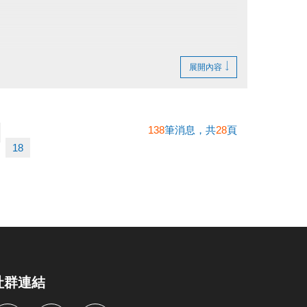
不得異議。
。
展開內容
138
筆消息，共
28
頁
18
社群連結