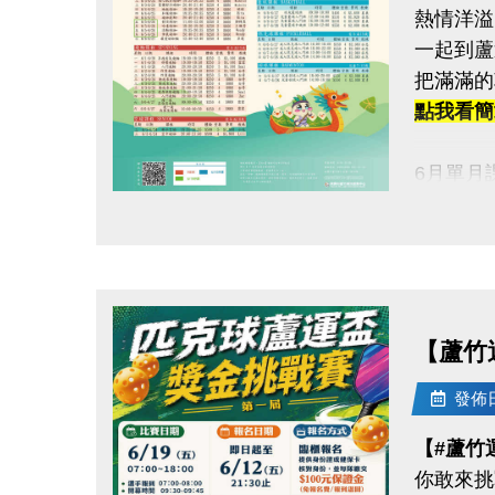
熱情洋溢
每站分開
一起到蘆
120秒
把滿滿的
凡報名參
點我看簡章h
加碼優惠 
6月單月
1.參賽
▶ 課程
2.運動
點圖片展開大圖
▶ 標示
活動優惠
▶ 標示
連絡資訊
▶ 上課
-洽詢專線：
▶ 有氧
【蘆竹
-官網 : ht
▶ 若因
-FB :
發佈日期
-IG : @l
連絡資訊
【#蘆竹
-洽詢專線：
你敢來挑
-官網 : ht