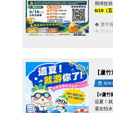
用球技拚
-FB :
6/19
-IG : @l
◆ 選手報到
◆ 開幕時間
點圖片展開大圖
【豐富獎
◆ 第一名
◆ 第二名
◆ 第三名
【蘆竹
【報名資
發佈日期
◆ 報名截
【#蘆竹
◆ 報名
這夏！就
◆ 保證金
還在怕水