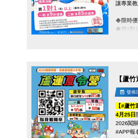
讓專業教
※報名請
------------
◆
限時
【#賽程
◆買1對
◆ 6/1
一對一專
------------
點圖片展開大圖
【#比賽
◆一期享
◆ 青年
◆假日15
◆ 壯年組
◆ 樂齡
【蘆竹
真的慢了
是讓你真
比賽項目
發佈日期
------------
【#蘆竹
注意事項
【#注意
4月25日
※包班課
（一）報
2026
※每位學
（二）比
#APP
※每期課
（三）超