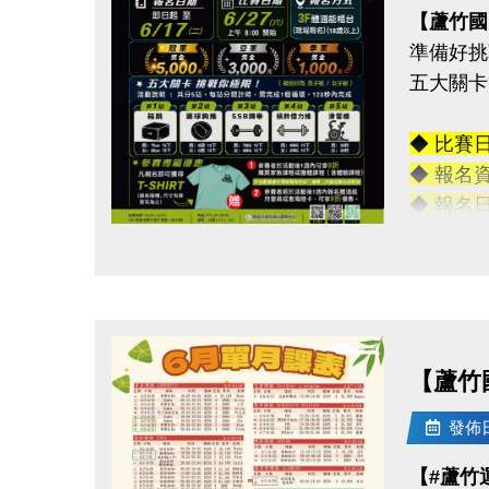
【蘆竹國
準備好挑
五大關卡
◆ 比賽
◆ 報名
◆ 報名
◆ 報名
點圖片展開大圖
◆ 活動
◆ 活動
→ 冠軍獎
→ 亞軍獎
【蘆竹
→ 季軍獎
-———
發佈日期
五大關卡
【#蘆竹
箱跳→ 