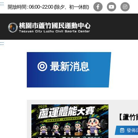
跳
:::
開放時間 : 06:00~22:00 (除夕、初一休館)
到
主
要
內
容
:::
區
最新消息
【蘆竹
發佈日期