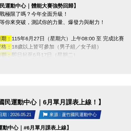
民運動中心｜體能大賽強勢回歸】
戰極限了嗎？今年全面升級！
等你來突破，測試你的力量、爆發力與耐力！
日期：
115年6月27日（星期六）上午08:00 至 完成比賽
資格：
18歲以上皆可參加（男子組／女子組）
日期：
即日起至6月17日（星期二）
地點：
蘆竹國民運動中心 3F體適能櫃台（現場報名）
【免費報名】！
獎勵：
金：5,000元
金：3,000元
國民運動中心｜6月單月課表上線！】
金：1,000元
—————————
 : 2026.05.21
來源 : 蘆竹國民運動中心
連續挑戰
運動中心｜#6月單月課表上線】
藥球胸推→ SSB蹲舉→ 槓鈴借力推→滑雪機