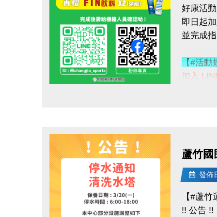
好康活動
即日起加入
加碼好康
並完成
購買會員
◆【大】$
【#活動
◆【小】$
加入 LI
1. LINE
數量有限
點圖片展開大圖
好友募集
優惠不併
2.
追蹤
------------
3.
分享
連絡資訊
4.
按讚並
-洽詢專線：
蘆竹國
完成後需
-官網 : ht
-FB :
發佈日期
【#活動
-IG : @l
【#蘆竹
◆ 立即贈
!! 公告 !!
◆ 再送 