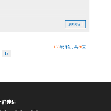
展開內容
138
筆消息，共
28
頁
繳費憑證及發票至本中心辦理退費。
18
社群連結