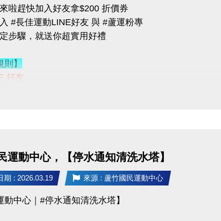
來啦趕快加入好友拿$200 折價券
 #長佳運動LINE好友 與 #蘆運粉專
指定步驟，就送你超實用好禮
可加價租置物櫃：
400/月（原價 $500）
規則】
200/月（原價 $250）
NE 好友
 ID：
@changjia_sports
，錯過就要等下次！
連結：
https://reurl.cc/qp5rQD
行；本公司保有活動最終決定權
【蘆竹國民運動中心】臉書粉絲專頁
-------------------------
臉書粉絲專頁的貼文（設為公開）
 @一位好友留言
「@______ #蘆竹好友拿優惠」
03-2639066 #115、116
民運動中心，【停水通知清洗水塔】
至櫃檯由工作人員確認
tps://www.lzsports.com.tw/zh_TW/news/pageID/1/
 桃園市蘆竹國民運動中心
 : 2026.03.19
來源 : 蘆竹國民運動中心
獎品】
uzhusports
運動中心｜#停水通知清洗水塔】
送 $200 課程抵用券
FIN飲料 x2（隨機）