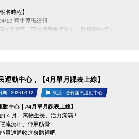
報名時程】
03-04/10 舊生原班續報
P享9折優惠（部分課程無折扣），臨櫃享95折~
有優先報名的期間，千萬別錯過！
定義】
3-4月期課、4月單月課程
功，無中途退費之學員
民運動中心，【4月單月課表上線】
04/30 不分新舊生
 : 2026.03.12
來源 : 蘆竹國民運動中心
名享95折優惠
運動中心｜#4月單月課表上線】
的 4 月，萬物生長、活力滿滿！
 前 本期臨櫃報名
運流流汗、伸展筋骨
能量通通收進身體裡吧
碼優惠 喔 》