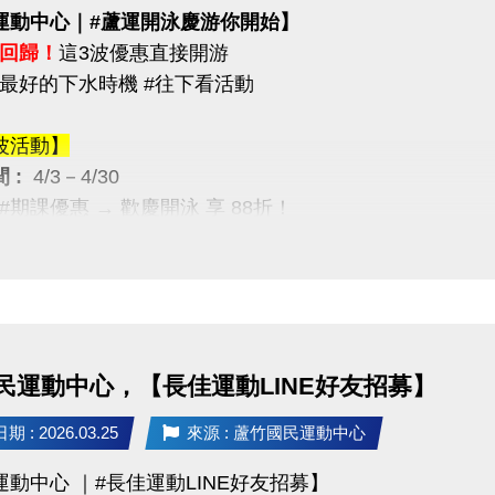
運動中心｜#蘆運開泳慶游你開始】
回歸！
這3波優惠直接開游
最好的下水時機 #往下看活動
波活動】
 :
4/3－4/30
月 #期課優惠 → 歡慶開泳 享 88折！
波活動】
 :
4/12－4/30
限量優惠 → 兩本只要 $5,000
,400，現省 $400）
民運動中心，【長佳運動LINE好友招募】
波活動】
 : 2026.03.25
來源 : 蘆竹國民運動中心
 :
4/12－5/30
運動中心 ｜#長佳運動LINE好友招募】
/ 月卡優惠 → 享 88折（每人限1次）