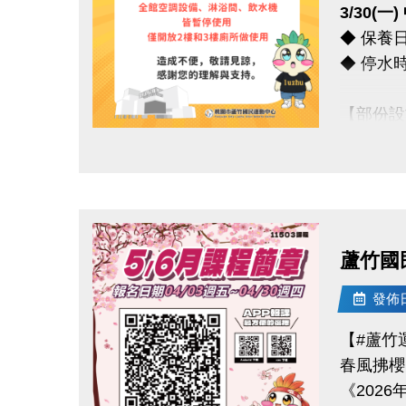
3/30(
◆ 保養日期
【#$20
◆ 停水時間 
於
6/30
> 優惠券的
【部份設
> 本券適用
◆ 全館
想報名期課
點圖片展開大圖
◆ 僅開
*** 造
蘆竹國
連絡資訊
-洽詢專線：
發佈日期
-官網 : ht
【#蘆竹
-FB :
春風拂櫻
-IG : @l
《2026