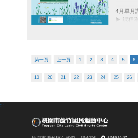
同一人報
4月單月
同一人報
▶ 課程
▶ 標示
連絡資訊
點圖片展開大圖
▶ 標示
-洽詢專線：
▶ 上課
-官網 : ht
▶ 有氧
-FB :
第一頁
上一頁
1
2
3
4
5
6
▶ 若因
-IG : @l
19
20
21
22
23
24
25
26
連絡資訊
-洽詢專線：
-官網 : ht
:::
-FB :
-IG : @l