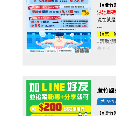
【#蘆竹
泳池重磅
現在就是
---
【#第一
#活動期間
◆ 5-6
---
點圖片展開大圖
【#第二
#活動期間
◆ 優待券
（原價 $5
蘆竹國
---
【#第三
發佈日期
#活動期間
【#蘆竹
◆ 季卡 