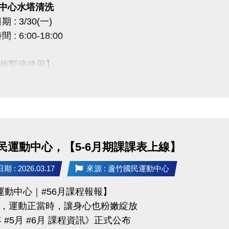
一) 中心水塔清洗
 : 3/30(一)
0 課程抵用券說明】
: 6:00-18:00
前加
入LINE好友，即可獲得
首發禮200元優惠券
！
使用期限
至115/6/30止
，逾期即失效。
施暫停使用】
於長佳所屬運動中心期課及家教課單筆消費折抵（體驗課程不適用），須現場報名繳費
空調設備、淋浴間、飲水機
及家教班的運動好友們，千萬別錯過喔～～～
放2樓和3樓廁所做使用
成不便，敬請見諒 ***
民運動中心，【5-6月期課課表上線】
03-2639066 #111、112
 : 2026.03.17
來源 : 蘆竹國民運動中心
tps://www.lzsports.com.tw/zh_TW/news/pageID/1/
運動中心｜#56月課程報報】
 桃園市蘆竹國民運動中心
，運動正當時，讓身心也粉嫩綻放
uzhusports
年 #5月 #6月 課程資訊》正式公布