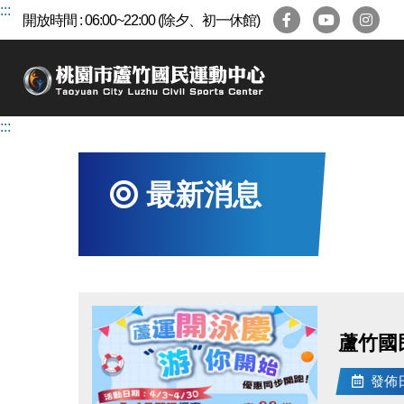
跳
:::
開放時間 : 06:00~22:00 (除夕、初一休館)
到
主
要
內
容
:::
區
最新消息
蘆竹國
發佈日期