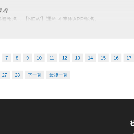
名三門以上 → 88折優惠
課程
名兩門以上 → 9折優惠
臨櫃報名，【NEW】課程可使用APP報名。
【 * 】請自備瑜珈墊。
【 ★ 】為平日優惠課程。
03-2639066 #115、116
請穿著運動服裝，並攜帶毛巾、水。
tps://www.lzsports.com.tw/zh_TW/news/pageID/1/
、瑜珈、飛輪需年滿15歲；懸吊、空瑜需年滿18歲。
 桃園市蘆竹國民運動中心
7
8
9
10
11
12
13
14
15
16
17
人數不足無法開班，將於開課前通知，並請持原信用卡、
uzhusports
27
28
下一頁
最後一頁
03-2639066 #112
tps://www.lzsports.com.tw/zh_TW/news/pageID/1/
 桃園市蘆竹國民運動中心
uzhusports