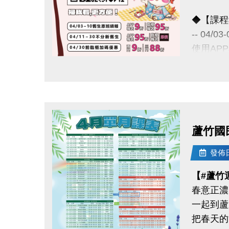
◆【課程
-- 04/
使用AP
舊生們享
點圖片展開大圖
◆【舊生
報名完整
且開班成
蘆竹國
04/11-
發佈日期
APP報
【#蘆竹
春意正濃
04/30
一起到蘆
把春天的
《 有 加