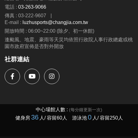
(一) 9折優惠限臨櫃報名。
電話 :
03-263-9066
(二) 課程費用：$3,500／期，一期7堂。
傳真 : 03-222-9607
|
(三) 請穿著運動服裝、鞋底乾淨之運動鞋，並攜帶水
E-mail :
luzhusports@changjia.com.tw
壺、毛巾及課程相關用具。
開放時間 : 06:00~22:00 (除夕、初一休館)
(四) 欲轉班者請至櫃檯辦理，每人僅限辦理乙次。
逢颱風、地震、豪雨等天災均依照行政院人事行政總處或桃
(五) 活動場內禁止飲食（除運動飲料及水）。
園市政府宣佈是否對外開放
(六) 請評估自身狀況後再選擇是否報名。
社群連結
(七) 主辦單位保有延期舉辦活動、調整場地及最終釋
疑等權利。
(八) 如有未盡事宜，依現場告示為主。