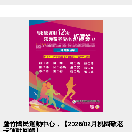
#南崁風澤－葉千榕醫師
還有互動問答、健康諮詢、精美小禮
#本次講座主題 :
- 養氣血、顧筋骨-熟齡女性中醫調養指南
- 中醫觀點下的熟齡變化
- 中醫日常調養方法大公開
- 實用六位保健教學
◆時間｜3/22 (日) 早上 10:00－11:00
◆地點｜蘆竹國民運動中心 3樓社區教室
◆洽詢專線｜03-2639066 #106
-
◆ 公益免費講座・限額30位
點圖片展開大圖
◆ 掃描 QR Code 填表報名，馬上卡位
蘆竹國民運動中心，【2026/02月桃園敬老
◆ 報名連結：
卡運動回饋】