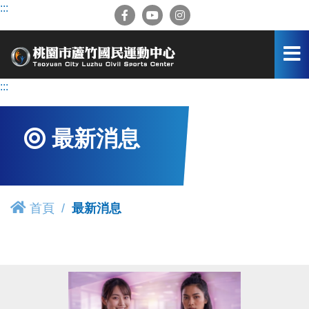
跳
:::
到
主
要
內
容
:::
區
最新消息
首頁
最新消息