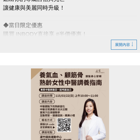
讓健康與美麗同時升級！
◆當日限定優惠
購買 INBODY直接享 #半價優惠！
原價 $200 婦女節限定價 $100
展開內容
◆活動日期｜3/8（六）限當日女性
◆活動地點｜蘆竹國民運動中心
連絡資訊
-洽詢專線：03-2639066 #301、302
-官網 :
https://www.lzsports.com.tw/zh_TW/news/pageID/1/
-FB : 桃園市蘆竹國民運動中心
-IG : @luzhusports