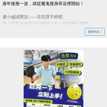
過年後瘦一波，就從魔鬼瘦身班這裡開始！
蘆小編誠實說——這堂課不輕鬆。
但上完真的會流汗到懷疑人生（然後褲子變鬆）
展開內容
■強化核心 ■爆汗燃脂 ■體態雕塑
【課程資訊】
◆3/2-3/30（一）肌力班 $1,800
◆4/2-4/30（四）有氧班 $1,600
◆上課地點｜蘆竹運動中心
◆名額有限｜額滿為止
連絡資訊
-洽詢專線：03-2639066 #111、112
-官網 :