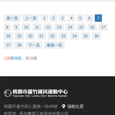
【 課程資訊 】
◆課程日期｜3/7－4/25（4/4停課）
◆開課時間｜14:00－16:00
第一頁
上一頁
1
2
3
4
5
6
7
◆課程費用｜$3,500／期（一期7堂）
8
9
10
11
12
13
14
15
16
17
◆上課地點｜蘆竹運動中心
◆名額有限｜額滿為止
18
19
20
21
22
23
24
25
26
27
28
下一頁
最後一頁
——— ◎ 報名小提醒 ◎ ———
使用APP報名時，請先進入「羽球課程」頁面，
138
筆消息，共
28
頁
匹克球課程選項會顯示在羽球分類中喔！
:::
【 報名優惠 】
◆凡報名本次公益課程並開班成功學員，
報名同門3、4月期課程享9折優惠（限臨櫃報名）
桃園市蘆竹區仁愛路一段49號
場館位置
——— ◎ 注意事項 ◎ ———
經營者 : 長佳機電工程股份有限公司