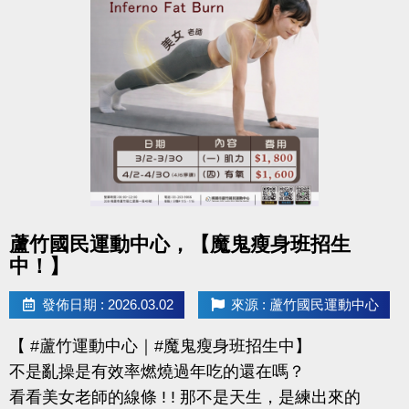
還能感受滿滿的鼓勵與心意
連絡資訊
-洽詢專線：03-2639066 #112
-官網 :
https://www.lzsports.com.tw/zh_TW/news/pageID/1/
-FB : 桃園市蘆竹國民運動中心
-IG : @luzhusports
點圖片展開大圖
蘆竹國民運動中心，【魔鬼瘦身班招生
中！】
發佈日期 : 2026.03.02
來源 : 蘆竹國民運動中心
【 #蘆竹運動中心｜#魔鬼瘦身班招生中】
不是亂操是有效率燃燒過年吃的還在嗎？
看看美女老師的線條 ! ! 那不是天生，是練出來的