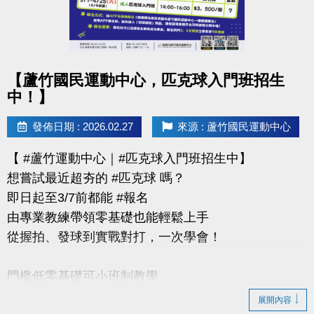
https://www.lzsports.com.tw/zh_TW/news/pageID/1/
-FB : 桃園市蘆竹國民運動中心
-IG : @luzhusports
點圖片展開大圖
【蘆竹國民運動中心，匹克球入門班招生
中！】
發佈日期 : 2026.02.27
來源 : 蘆竹國民運動中心
【 #蘆竹運動中心｜#匹克球入門班招生中】
想嘗試最近超夯的 #匹克球 嗎？
即日起至3/7前都能 #報名
由專業教練帶領零基礎也能輕鬆上手
從握拍、發球到實戰對打，一次學會！
門檻低零基礎可小班制教學
展開內容