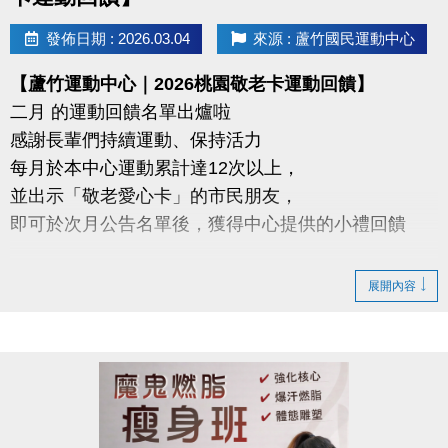
https://forms.gle/d1RupZDCRxCZK8Pq9
發佈日期 : 2026.03.04
來源 : 蘆竹國民運動中心
【蘆竹運動中心｜2026桃園敬老卡運動回饋】
二月 的運動回饋名單出爐啦
感謝長輩們持續運動、保持活力
每月於本中心運動累計達12次以上，
並出示「敬老愛心卡」的市民朋友，
即可於次月公告名單後，獲得中心提供的小禮回饋
請於115年3/5日後 攜帶敬老愛心卡至本中心領取
展開內容
領取提醒
◆ 需本人親自前來領取
◆ 不可委託他人代領
持續運動不僅讓身體更健康，