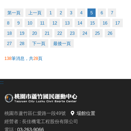
（二）比賽當日報到請出示身分證或健保卡，以備查
核。
第一頁
上一頁
1
2
3
4
5
6
7
（三）超過比賽時間 3 分鐘未出賽者，以棄權論（以
8
9
10
11
12
13
14
15
16
17
大會掛鐘為準）。
（四）為使比賽順利進行，大會有權調度場地安排及
18
19
20
21
22
23
24
25
26
出場順序，不得異議。
27
28
下一頁
最後一頁
（五）主辦單位保有延期舉辦比賽、調整場地及最終
解釋等權利。
138
筆消息，共
28
頁
（六）如有未盡事宜，依現場公告為主。
（七）洽詢專線：03-263-9066 #115、116
:::
-------------------------------------
連絡資訊
桃園市蘆竹區仁愛路一段49號
場館位置
-洽詢專線：03-2639066 #115、116
經營者 : 長佳機電工程股份有限公司
-官網 :
電話 :
03-263-9066