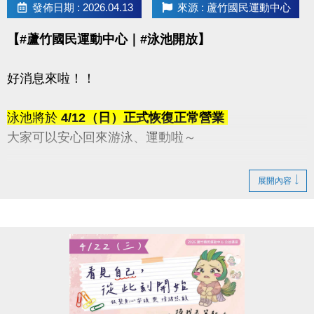
發佈日期 : 2026.04.13
來源 : 蘆竹國民運動中心
【#蘆竹國民運動中心｜#泳池開放】
好消息來啦！！
泳池將於
4/12（日）正式恢復正常營業
大家可以安心回來游泳、運動啦～
感謝這段時間的耐心等候與體諒
展開內容
快揪朋友一起來游一波吧！
連絡資訊
-洽詢專線：03-2639066 #115、116
-官網 :
https://www.lzsports.com.tw/zh_TW/news/pageID/1/
-FB : 桃園市蘆竹國民運動中心