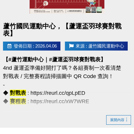
◆公益免費講座・限額30位
◆掃描 QR Code 填表報名，馬上卡位
◆報名連結：https://forms.gle/JoHWjJ3ikHMRFTwcA
點圖片展開大圖
蘆竹國民運動中心，【蘆運盃羽球賽對戰
表】
發佈日期 : 2026.04.06
來源 : 蘆竹國民運動中心
【#蘆竹運動中心｜#蘆運盃羽球賽對戰表】
4nd 蘆運盃準備好開打了嗎？各組賽制一次看清楚
對戰表 / 完整賽程請掃描圖中 QR Code 查詢！
-
◆
對戰表
: https://reurl.cc/qpLpED
◆
賽程表
: https://reurl.cc/xW7WRE
【注意事項】
展開內容
（一）報名請攜帶學生證為憑，不可降級參加。