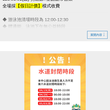
全場採
【假日計價】
模式收費
◆ 游泳池清場時段為 12:00-12:30
◆ 體適能、泳池下午無公益時段
◆ 連假期間期課課程暫停乙次
展開內容
敬請諒解 感謝配合
連絡資訊
-洽詢專線：03-2639066 #111
-官網 :
https://www.lzsports.com.tw/zh_TW/news/pageID/1/
-FB : 桃園市蘆竹國民運動中心
-IG : @luzhusports