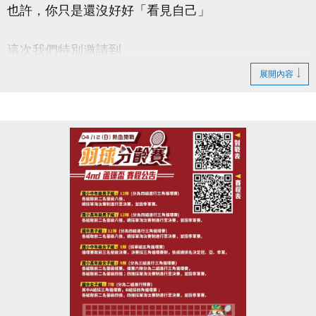
也許，你只是還沒好好「看見自己」
這次我們特別邀請到
#謐時光心理諮商所 －馬天日(實習心理師)
展開內容
【#本次講座主題 : 看見自己從此刻開始】
帶你一起：
◎ 認識「自我覺察」的重要性
◎ 學會辨識情緒與內在需求
◎ 練習簡單實用的覺察技巧
◎ 提升面對壓力與關係的能力
◆時間｜4/22 (三) 早上 10:00－12:00
◆地點｜蘆竹國民運動中心 3樓社區教室
◆洽詢專線｜03-2639066 #106
-