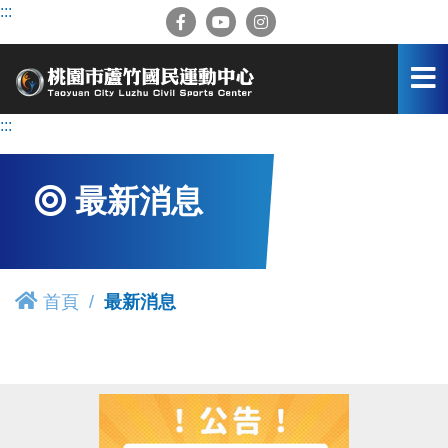
跳
:::
到
主
要
內
容
:::
區
最新消息
首頁
最新消息