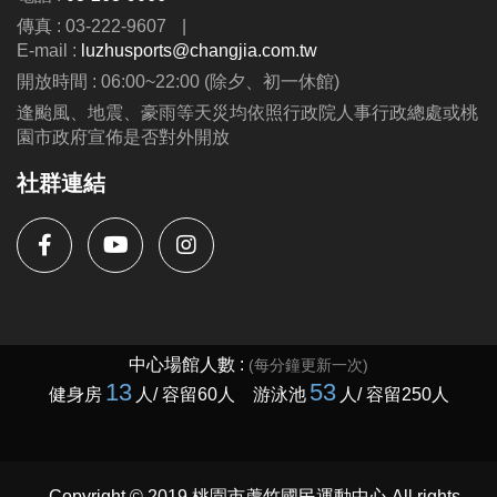
https://www.lzsports.com.tw/zh_TW/news/pageID/1/
傳真 : 03-222-9607
|
-FB : 桃園市蘆竹國民運動中心
E-mail :
luzhusports@changjia.com.tw
-IG : @luzhusports
開放時間 : 06:00~22:00 (除夕、初一休館)
逢颱風、地震、豪雨等天災均依照行政院人事行政總處或桃
園市政府宣佈是否對外開放
社群連結
Copyright © 2019 桃園市蘆竹國民運動中心 All rights