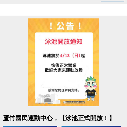
◆ 05/03（日）18:00–22:00
造成不便敬請見諒，感謝您的理解與配合
連絡資訊
-洽詢專線：03-2639066 #115、116
-官網 :
https://www.lzsports.com.tw/zh_TW/news/pageID/1/
-FB : 桃園市蘆竹國民運動中心
-IG : @luzhusports
點圖片展開大圖
蘆竹國民運動中心，【泳池正式開放！】