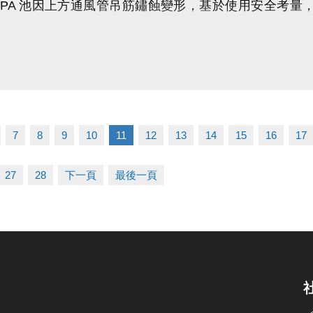
SPA 池因上方通風管吊筋鏽蝕變形，基於使用安全考量，已自
ps://www.lzsports.com.tw/zh_TW/news/pageID/1/
 桃園市蘆竹國民運動中心
zhusports
民安全、友善的運動環境，中心配合泳池歲修，將一併
護；
及高空作業，須安排備料及施工，施工期程較長，預計於
7
8
9
10
11
12
13
14
15
16
17
使用、會籍展延或退費等相關問題，請洽現場服務櫃檯
27
28
下一頁
最後一頁
，敬請見諒，感謝您的理解與支持。
問題歡迎來電詢問
3-2639066 #112 (客服部)
竹國民運動中心
ps://www.lzsports.com.tw/zh_TW/news/pageID/1/
 桃園市蘆竹國民運動中心