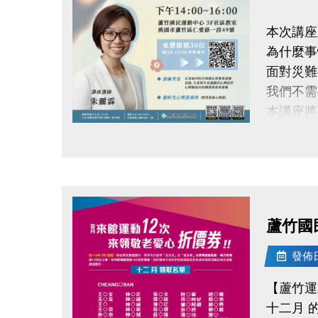
本次講座
連絡資訊
為什麼事
-洽詢專線：
面對災難
-官網 : ht
我們不需
-FB :
本講座將
-IG : @l
帶著大家
點圖片展開大圖
並藉由看
陪你用溫
重新理解
蘆竹國
-正念取
-悲傷、
發佈日期
-心理劇
【蘆竹運
十二月 
◆ 時間｜1/