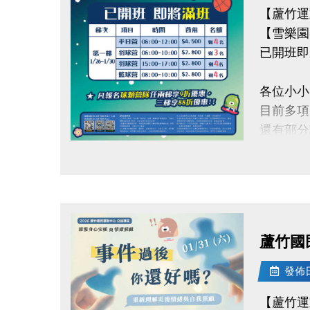
【蘆竹運
【雪樂園
已開班即
各位小小
目前多項
還有部分
點圖片展開大圖
快跟著「
留下最歡
【加碼優
蘆竹國
凡報名球
發佈日期
【報名資
【蘆竹運
報名只到1