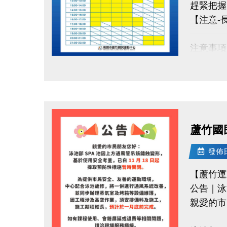
趕緊把握
【注意-
注意事項
1.長租
點圖片展開大圖
2.重新
3.凡是
4.完成
視同放棄
蘆竹國
5.長租時
6.其它
發佈日期
7.壁球場
【蘆竹運
公告｜泳
有任何
親愛的市
洽詢專線：0
桃園市蘆