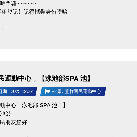
時間囉~~~~~~
長租登記】記得攜帶身份證唷
：
登記繳費開始時間：即日起。
開放長租之時段，以現場排隊為主，無法以電話預定。
想辦理長租開放之時段者，登記地點為「長租登記櫃檯」
長租登記者，需立即至「繳費櫃檯」，完成繳費手續，始
。
民運動中心，【泳池部SPA 池】
段以偶數整點至偶數整點兩個小時為租借基準，例：06:00-08:
注意事項，以長租條約及現場之規範為準。
 : 2025.12.22
來源 : 蘆竹國民運動中心
長租請至球館部洽詢 03-2639066#115/116
動中心｜泳池部 SPA 池！】
池部
問題歡迎來電詢問
民朋友您好：
3-2639066 #115/116 (客服部)
竹國民運動中心