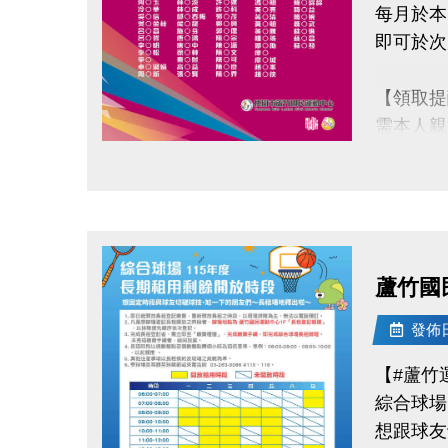
每月於本
◆ 地點
即可於次
◆ 講師
專長悲
【領取提
◆ 洽詢專線
需本人親
-
不可委託
◆ 公益
點圖片展開大圖
◆ 掃描 
持續運動
◆ 報名連結：
還能感受
蘆竹國
桃園市蘆
洽詢專線：0
發佈日期
官網 : htt
【#蘆竹
FB :
綜合球場
IG : @lu
想跟球友