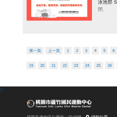
泳池部 
官網 : htt
閉。
FB :
IG : @lu
為提供市
點圖片展開大圖
等設備維
因工程涉
第一頁
上一頁
1
2
3
4
5
6
如有課程
19
20
21
22
23
24
25
26
造成不便
有任何
:::
洽詢專線：0
桃園市蘆
官網 : htt
FB :