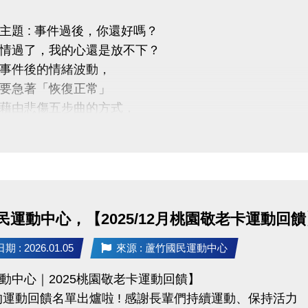
主題 : 事件過後，你還好嗎？
情過了，我的心還是放不下？
03-2639066 #115、116
事件後的情緒波動，
tps://www.lzsports.com.tw/zh_TW/news/pageID/1/
要急著「恢復正常」
 桃園市蘆竹國民運動中心
藉由悲傷五步曲的方式，
uzhusports
認識事件後身體與情緒的訊號
見及練習，提供一個被理解的空間，
柔、不勉強的方式照顧自己，慢慢走回生活。
災後情緒與自我找顧：
民運動中心，【2025/12月桃園敬老卡運動回饋
向的自我穩定與覺察
失落與生死議題的心理陪伴
 : 2026.01.05
來源 : 蘆竹國民運動中心
取向的關係探索與療癒
動中心｜2025桃園敬老卡運動回饋】
的運動回饋名單出爐啦 ! 感謝長輩們持續運動、保持活力
31 (六) 14:00－16:00