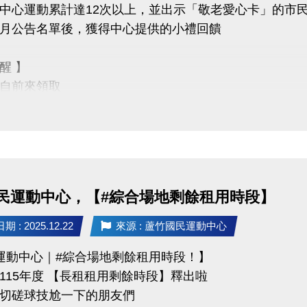
中心運動累計達12次以上，並出示「敬老愛心卡」的市
｜蘆竹國民運動中心 3樓社區教室
月公告名單後，獲得中心提供的小禮回饋
｜朱麗霖-謐時光心理諮商 — 實習諮商心理師
傷輔導與心理劇相關專業訓練
醒 】
｜03-2639066 #106
自前來領取
他人代領
免費講座・限額30位
QR Code 填表報名，馬上卡位
不僅讓身體更健康，
https://forms.gle/EtMsXpE4vdZeesNi9
滿滿的鼓勵與心意
民運動中心，【#綜合場地剩餘租用時段】
竹國民運動中心
3-2639066 #112 (客服部)
 : 2025.12.22
來源 : 蘆竹國民運動中心
ps://www.lzsports.com.tw/zh_TW/news/pageID/1/
運動中心｜#綜合場地剩餘租用時段！】
 桃園市蘆竹國民運動中心
115年度 【長租租用剩餘時段】釋出啦
zhusports
切磋球技尬一下的朋友們