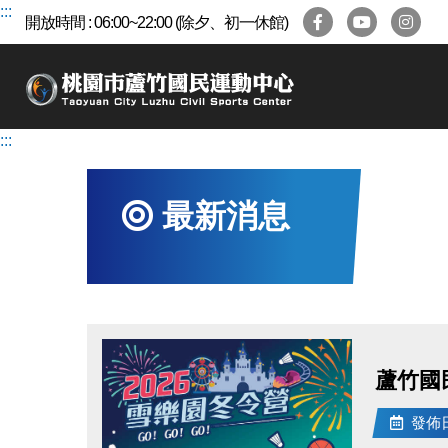
跳
:::
開放時間 : 06:00~22:00 (除夕、初一休館)
到
主
要
內
容
:::
區
最新消息
蘆竹國
發佈日期