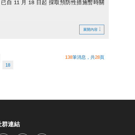
 11 月 18 日起 採取預防性措施暫時關
進行通風系統改善，並同步辦理蒸氣室及烤箱
展開內容
 一月底前完成。
138
筆消息，共
28
頁
。
18
社群連結