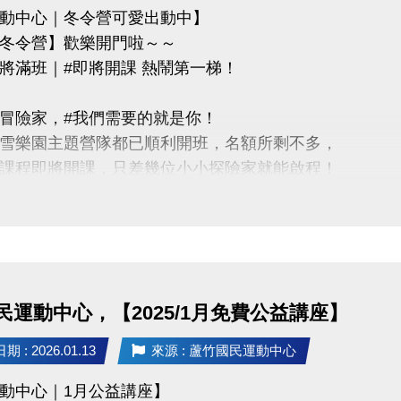
動中心｜冬令營可愛出動中】
冬令營】歡樂開門啦～～
將滿班｜#即將開課 熱鬧第一梯！
冒險家，#我們需要的就是你！
雪樂園主題營隊都已順利開班，名額所剩不多，
課程即將開課，只差幾位小小探險家就能啟程！
蘆寶」和「薇薇」一起勇闖雪樂園，
樂、最難忘的冬日回憶吧～
惠】
民運動中心，【2025/1月免費公益講座】
類營隊任兩梯享9折優惠，三梯享88折優惠!!
 : 2026.01.13
來源 : 蘆竹國民運動中心
訊】開課前皆可報名，把握最後機會！
動中心｜1月公益講座】
15/1/25(日)請別錯過囉