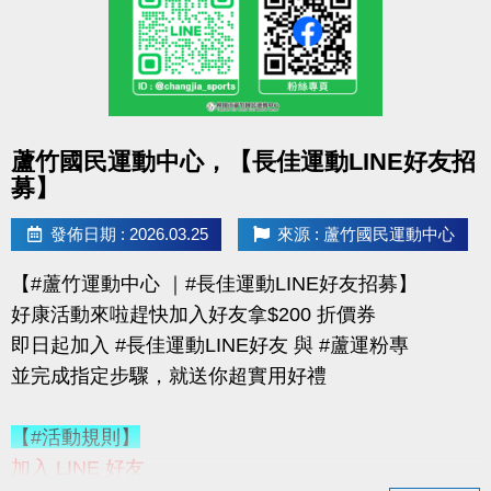
購買會員可加價租置物櫃：
◆【大】$400/月（原價 $500）
◆【小】$200/月（原價 $250）
數量有限，錯過就要等下次！
點圖片展開大圖
蘆竹國民運動中心，【長佳運動LINE好友招
優惠不併行；本公司保有活動最終決定權
募】
-------------------------------------
連絡資訊
發佈日期 : 2026.03.25
來源 : 蘆竹國民運動中心
-洽詢專線：03-2639066 #115、116
【#蘆竹運動中心 ｜#長佳運動LINE好友招募】
-官網 :
好康活動來啦趕快加入好友拿$200 折價券
https://www.lzsports.com.tw/zh_TW/news/pageID/1/
即日起加入 #長佳運動LINE好友 與 #蘆運粉專
-FB : 桃園市蘆竹國民運動中心
並完成指定步驟，就送你超實用好禮
-IG : @luzhusports
【#活動規則】
加入 LINE 好友