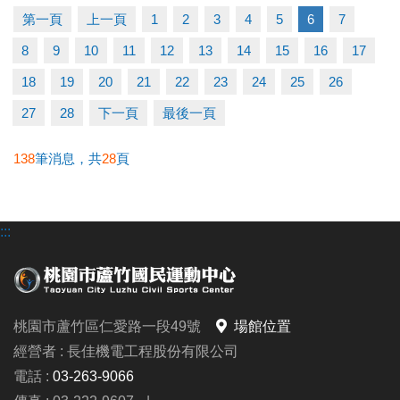
▶ 有氧、瑜珈、飛輪需年滿15歲；懸吊、空瑜需年滿
第一頁
上一頁
1
2
3
4
5
6
7
18歲。
8
9
10
11
12
13
14
15
16
17
▶ 若因人數不足無法開班，將於開課前通知，並請持
原信用卡、繳費憑證及發票至本中心辦理退費。
18
19
20
21
22
23
24
25
26
27
28
下一頁
最後一頁
連絡資訊
-洽詢專線：03-2639066 #112
138
筆消息，共
28
頁
-官網 :
https://www.lzsports.com.tw/zh_TW/news/pageID/1/
:::
-FB : 桃園市蘆竹國民運動中心
-IG : @luzhusports
桃園市蘆竹區仁愛路一段49號
場館位置
經營者 : 長佳機電工程股份有限公司
電話 :
03-263-9066