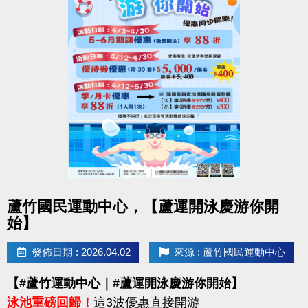
點圖片展開大圖
蘆竹國民運動中心，【蘆運開泳慶游你開
始】
發佈日期 : 2026.04.02
來源 : 蘆竹國民運動中心
【#蘆竹運動中心｜#蘆運開泳慶游你開始】
泳池重磅回歸！
這3波優惠直接開游