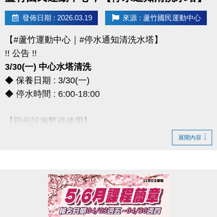
> 本券適用於長佳所屬運動中心期課及家教課單筆消費折抵（體驗課程不適
發佈日期 : 2026.03.19
來源 : 蘆竹國民運動中心
用），須現場報名繳費使用。
想報名期課及家教班的運動好友們，千萬別錯過喔～～～
【#蘆竹運動中心｜#停水通知清洗水塔】
!! 公告 !!
3/30(一) 中心水塔清洗
◆ 保養日期 : 3/30(一)
◆ 停水時間 : 6:00-18:00
【部份設施暫停使用】
◆ 全館空調設備、淋浴間、飲水機
展開內容
◆ 僅開放2樓和3樓廁所做使用
*** 造成不便，敬請見諒 ***
連絡資訊
-洽詢專線：03-2639066 #111、112