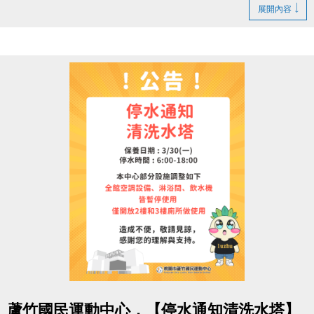
1. LINE ID：
@changjia_sports
展開內容
好友募集連結：
https://reurl.cc/qp5rQD
2.
追蹤
【蘆竹國民運動中心】臉書粉絲專頁
3.
分享
臉書粉絲專頁的貼文（設為公開）
4.
按讚並 @一位好友留言
「@______ #蘆竹好友拿優
惠」
完成後需至櫃檯由工作人員確認
【#活動獎品】
◆ 立即贈送 $200 課程抵用券
◆ 再送 FIN飲料 x2（隨機）
【#$200 課程抵用券說明】
於
6/30前加
入LINE好友，即可獲得
首發禮200元優惠
券
！
點圖片展開大圖
> 優惠券的使用期限
至115/6/30止
，逾期即失效。
蘆竹國民運動中心，【停水通知清洗水塔】