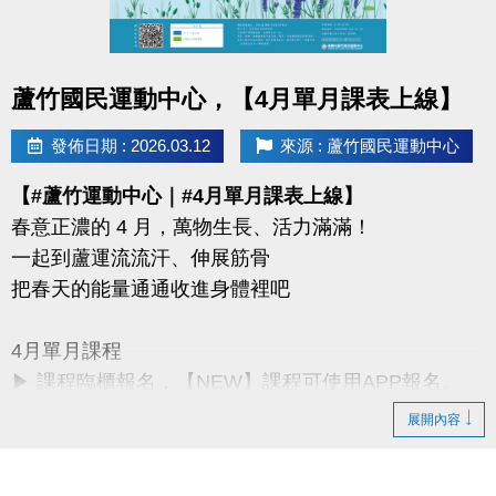
同一人報名三門以上 → 88折優惠
同一人報名兩門以上 → 9折優惠
點圖片展開大圖
蘆竹國民運動中心，【4月單月課表上線】
連絡資訊
-洽詢專線：03-2639066 #115、116
發佈日期 : 2026.03.12
來源 : 蘆竹國民運動中心
-官網 :
【#蘆竹運動中心｜#4月單月課表上線】
https://www.lzsports.com.tw/zh_TW/news/pageID/1/
春意正濃的 4 月，萬物生長、活力滿滿！
-FB : 桃園市蘆竹國民運動中心
一起到蘆運流流汗、伸展筋骨
-IG : @luzhusports
把春天的能量通通收進身體裡吧
4月單月課程
▶ 課程臨櫃報名，【NEW】課程可使用APP報名。
▶ 標示【 * 】請自備瑜珈墊。
展開內容
▶ 標示【 ★ 】為平日優惠課程。
▶ 上課請穿著運動服裝，並攜帶毛巾、水。