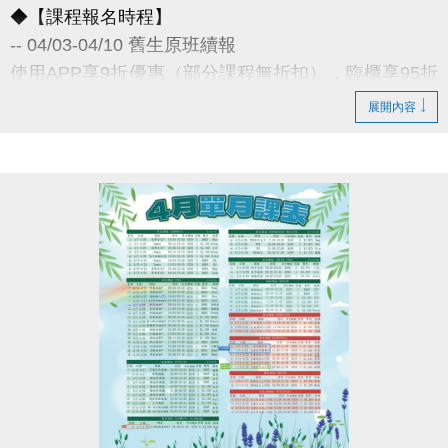
◆【課程報名時程】
-- 04/03-04/10 舊生原班續報
使用APP享9折優惠（部分課程無折扣），臨櫃享95折
~
展開內容
舊生們享有優先報名的期間，千萬別錯過！
◆【舊生定義】
報名完整3-4月期課、4月單月課程
且開班成功，無中途退費之學員
04/11-04/30 不分新舊生
APP報名享95折優惠
04/30 前 本期臨櫃報名
《 有 加碼優惠 喔 》