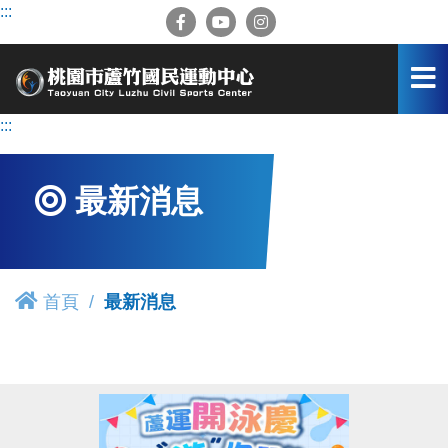
跳
:::
到
主
要
內
容
:::
區
最新消息
首頁
最新消息