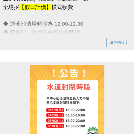
全場採
【假日計價】
模式收費
◆ 游泳池清場時段為 12:00-12:30
◆ 體適能、泳池下午無公益時段
◆ 連假期間期課課程暫停乙次
展開內容
敬請諒解 感謝配合
連絡資訊
-洽詢專線：03-2639066 #111
-官網 :
https://www.lzsports.com.tw/zh_TW/news/pageID/1/
-FB : 桃園市蘆竹國民運動中心
-IG : @luzhusports