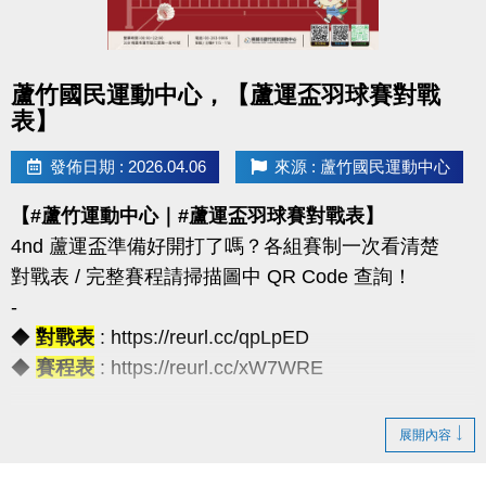
◆公益免費講座・限額30位
◆掃描 QR Code 填表報名，馬上卡位
◆報名連結：https://forms.gle/JoHWjJ3ikHMRFTwcA
點圖片展開大圖
蘆竹國民運動中心，【蘆運盃羽球賽對戰
表】
發佈日期 : 2026.04.06
來源 : 蘆竹國民運動中心
【#蘆竹運動中心｜#蘆運盃羽球賽對戰表】
4nd 蘆運盃準備好開打了嗎？各組賽制一次看清楚
對戰表 / 完整賽程請掃描圖中 QR Code 查詢！
-
◆
對戰表
: https://reurl.cc/qpLpED
◆
賽程表
: https://reurl.cc/xW7WRE
【注意事項】
展開內容
（一）報名請攜帶學生證為憑，不可降級參加。