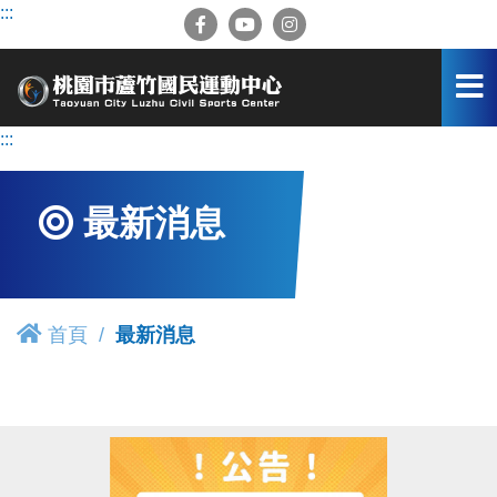
跳
:::
到
主
要
內
容
:::
區
最新消息
首頁
最新消息