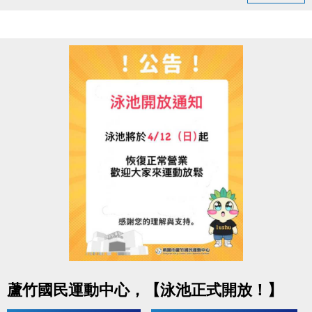
◆ 05/03（日）18:00–22:00
造成不便敬請見諒，感謝您的理解與配合
連絡資訊
-洽詢專線：03-2639066 #115、116
-官網 :
https://www.lzsports.com.tw/zh_TW/news/pageID/1/
-FB : 桃園市蘆竹國民運動中心
-IG : @luzhusports
點圖片展開大圖
蘆竹國民運動中心，【泳池正式開放！】