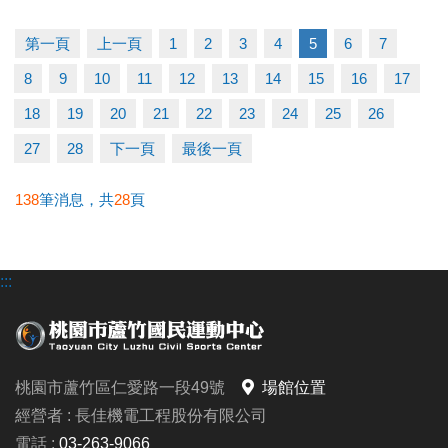
（二）比賽當日報到請出示身分證或健保卡，以備查
核。
第一頁
上一頁
1
2
3
4
5
6
7
（三）超過比賽時間 3 分鐘未出賽者，以棄權論（以
8
9
10
11
12
13
14
15
16
17
大會掛鐘為準）。
（四）為使比賽順利進行，大會有權調度場地安排及
18
19
20
21
22
23
24
25
26
出場順序，不得異議。
27
28
下一頁
最後一頁
（五）主辦單位保有延期舉辦比賽、調整場地及最終
解釋等權利。
138
筆消息，共
28
頁
（六）如有未盡事宜，依現場公告為主。
（七）洽詢專線：03-263-9066 #115、116
:::
-------------------------------------
連絡資訊
桃園市蘆竹區仁愛路一段49號
場館位置
-洽詢專線：03-2639066 #115、116
經營者 : 長佳機電工程股份有限公司
-官網 :
電話 :
03-263-9066