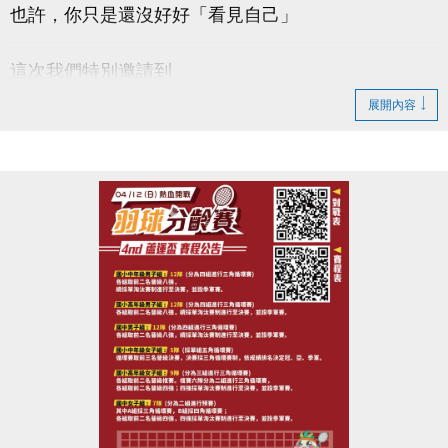
也許，你只是還沒好好「看見自己」
這次我們特別邀請到
#謐時光心理諮商所 －馬天日(實習心理師)
展開內容
【#本次講座主題 : 看見自己從此刻開始】
帶你一起：
◎ 認識「自我覺察」的重要性
◎ 學會辨識情緒與內在需求
◎ 練習簡單實用的覺察技巧
◎ 提升面對壓力與關係的能力
◆時間｜4/22 (三) 早上 10:00－12:00
◆地點｜蘆竹國民運動中心 3樓社區教室
◆洽詢專線｜03-2639066 #106
-