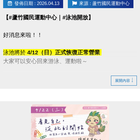
發佈日期 : 2026.04.13
來源 : 蘆竹國民運動中心
【#蘆竹國民運動中心｜#泳池開放】
好消息來啦！！
泳池將於
4/12（日）正式恢復正常營業
大家可以安心回來游泳、運動啦～
感謝這段時間的耐心等候與體諒
展開內容
快揪朋友一起來游一波吧！
連絡資訊
-洽詢專線：03-2639066 #115、116
-官網 :
https://www.lzsports.com.tw/zh_TW/news/pageID/1/
-FB : 桃園市蘆竹國民運動中心