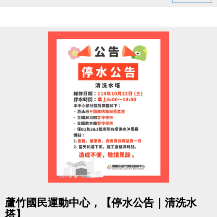
追蹤【蘆竹國民運動中心】粉絲專頁
按讚並留言「#蘆竹運動不斷線」
分享此貼文（設為公開）
完成後出示畫面給1樓櫃檯，即可領取
【貴賓券2張（總價值$200）】
限量600張，數量有限，先來先領！
每人限領一次，須本人親自領取，依現場登記順序發
放。
活動期間：即日起至 11/30止 或 贈完為止。
一起動起來，為六周年喝采，
讓運動的能量不斷線，健康持續上線！
本活動由蘆竹國民運動中心主辦，活動辦法與贈品內
點圖片展開大圖
容以本中心現場公告為準。
蘆竹國民運動中心，【停水公告｜清洗水
中心保留活動調整、修改及最終解釋之權利。
塔】