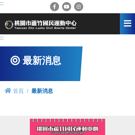
跳
:::
到
主
要
內
容
:::
區
最新消息
首頁
最新消息