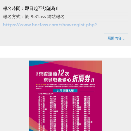
報名時間：即日起至額滿為止
報名方式：於 BeClass 網站報名
https://www.beclass.com/showregist.php?
regist_id=MzA1MDE3YzY4ZTBkNzJmNzdhNzU6U2hvd0Zv
展開內容
cm0=
注意事項：
・*號課程請自備瑜珈墊。
・羽球課請自備球拍，游泳課需穿著泳裝並攜帶泳具。
・兒童課程限7歲以上，一般課程限15歲以上。
・每人限報三堂課。
報名即享好禮：課程當日可領取【悅氏瓶裝水乙罐】！
注意事項：若報名後未請假缺席達2次，將暫停後續體驗課報名
資格。
動起來迎接6週年，一起體驗運動的快樂吧！