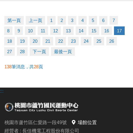
/需本人親自領取
/不可代領
第一頁
上一頁
1
2
3
4
5
6
7
運動不僅讓身體更健康，我們還加碼回饋給您～
8
9
10
11
12
13
14
15
16
17
健康加分、回饋加分、快樂也加分
18
19
20
21
22
23
24
25
26
詳情洽詢：03-2639066 #112 客服部
27
28
下一頁
最後一頁
#2025敬老回饋 #桃園市民限定 #多動多健康 #敬老愛
138
筆消息，共
28
頁
心卡專屬
:::
桃園市蘆竹區仁愛路一段49號
場館位置
經營者 : 長佳機電工程股份有限公司