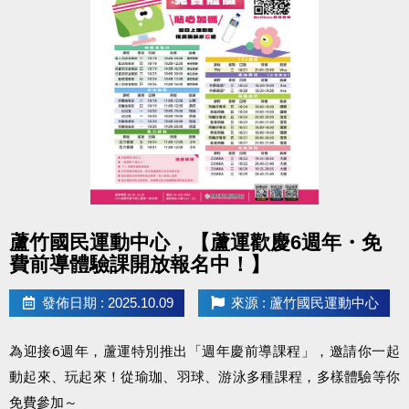
#蘆竹國民運動中心 #停水公告 #清洗水塔
點圖片展開大圖
蘆竹國民運動中心，【蘆運歡慶6週年・免
費前導體驗課開放報名中！】
發佈日期 : 2025.10.09
來源 : 蘆竹國民運動中心
為迎接6週年，蘆運特別推出「週年慶前導課程」，邀請你一起
動起來、玩起來！從瑜珈、羽球、游泳多種課程，多樣體驗等你
免費參加～