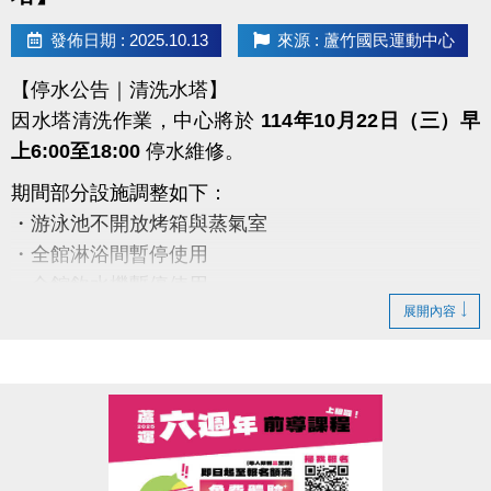
#蘆竹國民運動中心 #蘆竹運動不斷線
發佈日期 : 2025.10.13
來源 : 蘆竹國民運動中心
https://www.facebook.com/profile.php?
【停水公告｜清洗水塔】
id=61581947831365
因水塔清洗作業，中心將於
114年10月22日（三）早
上6:00至18:00
停水維修。
期間部分設施調整如下：
・游泳池不開放烤箱與蒸氣室
・全館淋浴間暫停使用
・全館飲水機暫停使用
展開內容
・僅B1與2、3樓廁所有提供水沖馬桶
備註：
1.會籍、優惠券、貴賓券效期延長一日
2.若遇下雨，施工將順延
造成不便，敬請見諒
感謝您的理解與配合