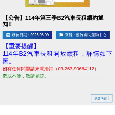
usp=header
名額限30名喔! 報滿為止~~
點圖片展開大圖
【公告】114年第三季B2汽車長租續約通
#街頭健身
知!!
---------------------------------------------------
歡迎所有對銀髮族運動、體態保養有興趣之民眾報名
發佈日期 : 2025.06.09
來源 : 蘆竹國民運動中心
參加！
【重要提醒】
若有相關問題，請電洽 03-2639066 #106
114年B2汽車長租開放續租，詳情如下
圖。
如有任何問題請來電洽詢（03-263-9066#112）
造成不便，敬請見諒。
展開內容