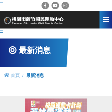
跳
:::
到
主
要
內
容
:::
區
最新消息
首頁
最新消息