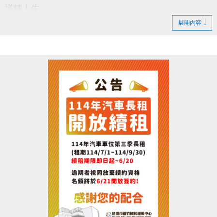
逆轉人生」
在邁入超高齡化的社會人口結構
展開內容
醫療跟照護資源已經瀕臨崩潰
保持健康不能只是淪為口號!!
老年維持強壯才是勢在必行的~~~(o゜▽゜)o☆
--------------------------------------------------------
活動日期：114/06/21(六)下午15:00~17:00
活動地點：桃園市蘆竹區仁愛路一段49號，3樓社區教
室。
參加對象：有興趣者皆可報名，參加者皆有小禮物!!
---------------------------------------------------
報名請掃QR-CODE或點選下方連結填寫報名喔!!
報名連結 :
https://docs.google.com/forms/d/e/1FAIpQLSd258G-
_PM8zlhA1SLYuzuD28fcouB_rYxMZJPL1BvIKyLAmw/