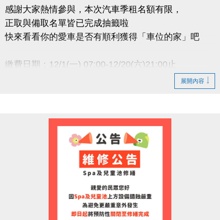
感謝大家熱情參與，本次汽車季租名額有限，
正取與備取名單皆已完成抽籤啦
快來看看你的愛車是否有順利獲得「車位的家」吧
繳費日期：12/1(一) 07:00-12/20(六)21:00止
逾期未繳費視同放棄，恕不保留中籤資格
展開內容
小提醒
● 正取者請務必於期限內完成繳費，以維持承租資格
● 若正取者未於期限內完成繳費，將依序通知 備取名
單遞
補
● 承租權限限本人使用，不得轉讓
洽詢專線 : (03)263-9066 分機111
官網 :