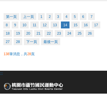
▶ 上課請穿著運動服裝，並攜帶毛巾、水。
▶ 有氧、瑜珈、飛輪需年滿15歲；懸吊、空瑜需年滿
18歲。
第一頁
上一頁
1
2
3
4
5
6
7
▶ 若因人數不足無法開班，將於開課前通知，並請持
8
9
10
11
12
13
14
15
16
17
原信用卡、繳費憑證及發票至本中心辦理退費。
冬日不偷懶，12月一起動起來！
18
19
20
21
22
23
24
25
26
課務部：03-2639066 #115
27
28
下一頁
最後一頁
138
筆消息，共
28
頁
:::
桃園市蘆竹區仁愛路一段49號
場館位置
經營者 : 長佳機電工程股份有限公司