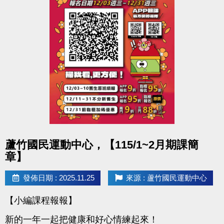
心一樓櫃檯報名。
報名費用：免費
●聯絡資訊 : (球館部) 03-2639066 #115
●活動地點 : 桃園市蘆竹國民運動
點圖片展開大圖
蘆竹國民運動中心，【115/1~2月期課簡
章】
發佈日期 : 2025.11.25
來源 : 蘆竹國民運動中心
【小編課程報報】
新的一年一起把健康和好心情練起來！