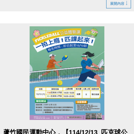
為止。
展開內容
此次缺失也會同步納入近期泳池歲修項目一併處理，
讓大家未來使用能更安心
造成您的不便，敬請見諒，感謝您的耐心與體諒
洽詢專線
(03)263-9066 分機111
官網 :
https://www.lzsports.com.tw/zh_TW/news/pageID/1/
FB : 桃園市蘆竹國民運動中心
IG : @luzhusports
點圖片展開大圖
蘆竹國民運動中心，【114/12/13_匹克球公