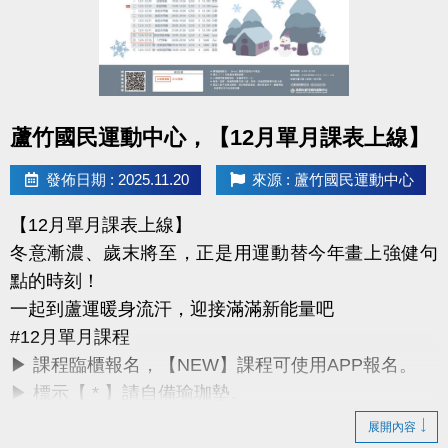
詳細課程與報名方式，請洽現場櫃檯或來電詢問。
課務部：03-2639066 #115
桃園市蘆竹國民運動中心
點圖片展開大圖
所有資訊以中心公告為主，感謝您的支持與陪伴。
蘆竹國民運動中心，【12月單月課表上線】
祝大家 2026 開運動起、好事連連！
發佈日期 : 2025.11.20
來源 : 蘆竹國民運動中心
【12月單月課表上線】
冬意漸濃、歲末將至，正是用運動替今年畫上強健句
點的時刻！
一起到蘆運暖身流汗，迎接滿滿新能量吧
#12月單月課程
▶ 課程臨櫃報名，【NEW】課程可使用APP報名。
▶ 標示【 * 】請自備瑜珈墊。
▶ 標示【 ★ 】為平日優惠課程。
展開內容