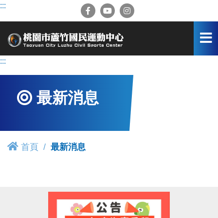
跳
:::
到
主
要
內
容
:::
區
最新消息
首頁
最新消息