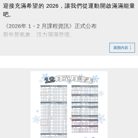
迎接充滿希望的 2026，讓我們從運動開啟滿滿能量
吧。
《2026年 1・2 月課程資訊》正式公布
新年新氣象、活力滿滿登場。
蘆寶與薇薇陪你迎向嶄新的一年，一起動出幸福與好
展開內容
運。
【課程報名時程】
12/3～12/10：舊生原班續報 APP 9 折；臨櫃報名 95
折
12/11～12/31：APP 報名 9 折
12/31 前：多門課程享特別新年回饋，兩門 9 折；三
門 88 折
【原班學員定義】
曾參加完整 11–12 月期課程或 12 月單月課程，並開
班成功且無退費紀錄之學員。