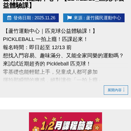
益體驗課】
發佈日期 : 2025.11.26
來源 : 蘆竹國民運動中心
【蘆竹運動中心｜匹克球公益體驗課！】
PICKLEBALL 一拍上癮！匹課起來！
報名時間：即日起至 12/13 前
想找入門容易、趣味滿分、又能全家同樂的運動嗎？
來試試近期超夯的 Pickleball 匹克球！
零基礎也能輕鬆上手，兒童成人都可參加
揮拍那瞬間的爽感，絕對讓你「一拍上癮」
展開內容
●報名辦法
活動日期: 114 年 12 月13日 (六)
報名時間：課程開放報名日:即日起至開課前
報名資格：不限(歡迎新住民及外籍勞工朋友踴躍報名)
報名方式：採現場報名，請至桃園市蘆竹國民運動中