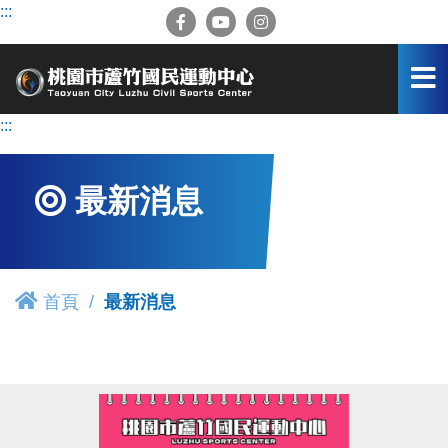
跳
:::
到
主
要
內
容
:::
區
最新消息
首頁
最新消息