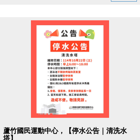
追蹤【蘆竹國民運動中心】粉絲專頁
按讚並留言「#蘆竹運動不斷線」
分享此貼文（設為公開）
完成後出示畫面給1樓櫃檯，即可領取
【貴賓券2張（總價值$200）】
限量600張，數量有限，先來先領！
每人限領一次，須本人親自領取，依現場登記順序發
放。
活動期間：即日起至 11/30止 或 贈完為止。
一起動起來，為六周年喝采，
讓運動的能量不斷線，健康持續上線！
本活動由蘆竹國民運動中心主辦，活動辦法與贈品內
點圖片展開大圖
容以本中心現場公告為準。
蘆竹國民運動中心，【停水公告｜清洗水
中心保留活動調整、修改及最終解釋之權利。
塔】