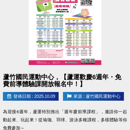
#蘆竹國民運動中心 #停水公告 #清洗水塔
點圖片展開大圖
蘆竹國民運動中心，【蘆運歡慶6週年・免
費前導體驗課開放報名中！】
發佈日期 : 2025.10.09
來源 : 蘆竹國民運動中心
為迎接6週年，蘆運特別推出「週年慶前導課程」，邀請你一起
動起來、玩起來！從瑜珈、羽球、游泳多種課程，多樣體驗等你
免費參加～