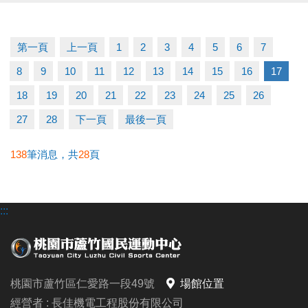
/需本人親自領取
/不可代領
第一頁
上一頁
1
2
3
4
5
6
7
運動不僅讓身體更健康，我們還加碼回饋給您～
8
9
10
11
12
13
14
15
16
17
健康加分、回饋加分、快樂也加分
18
19
20
21
22
23
24
25
26
詳情洽詢：03-2639066 #112 客服部
27
28
下一頁
最後一頁
#2025敬老回饋 #桃園市民限定 #多動多健康 #敬老愛
138
筆消息，共
28
頁
心卡專屬
:::
桃園市蘆竹區仁愛路一段49號
場館位置
經營者 : 長佳機電工程股份有限公司