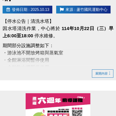
#蘆竹國民運動中心 #蘆竹運動不斷線
發佈日期 : 2025.10.13
來源 : 蘆竹國民運動中心
https://www.facebook.com/profile.php?
【停水公告｜清洗水塔】
id=61581947831365
因水塔清洗作業，中心將於
114年10月22日（三）早
上6:00至18:00
停水維修。
期間部分設施調整如下：
・游泳池不開放烤箱與蒸氣室
・全館淋浴間暫停使用
・全館飲水機暫停使用
展開內容
・僅B1與2、3樓廁所有提供水沖馬桶
備註：
1.會籍、優惠券、貴賓券效期延長一日
2.若遇下雨，施工將順延
造成不便，敬請見諒
感謝您的理解與配合