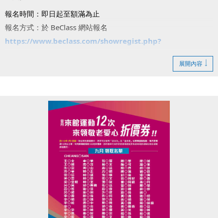
報名時間：即日起至額滿為止
報名方式：於 BeClass 網站報名
https://www.beclass.com/showregist.php?
regist_id=MzA1MDE3YzY4ZTBkNzJmNzdhNzU6U2hvd0Zv
展開內容
cm0=
注意事項：
・*號課程請自備瑜珈墊。
・羽球課請自備球拍，游泳課需穿著泳裝並攜帶泳具。
・兒童課程限7歲以上，一般課程限15歲以上。
・每人限報三堂課。
報名即享好禮：課程當日可領取【悅氏瓶裝水乙罐】！
注意事項：若報名後未請假缺席達2次，將暫停後續體驗課報名
資格。
動起來迎接6週年，一起體驗運動的快樂吧！