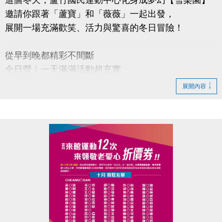
邀請你跟著「蘆寶」和「薇薇」一起出發，
展開一場充滿歡笑、活力與驚喜的冬日冒險！
從早到晚都精彩不間斷
全日營｜一天滿滿活動超充實
半日營｜半天好選擇
展開內容
單項營｜羽球、桌球、籃球、壁球、匹克球、游泳項
目任你挑
【超早鳥優惠】
即日起～114/11/30(日)前報名任一梯 88 折
【早鳥優惠】
114/12/1(一)～12/31(三) 報名任一梯 9 折
【加碼優惠】