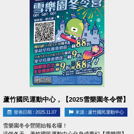
準
備
得獎公告：12/2(二)
超
過
領獎期限：12/14(日)前（逾期視同放棄）
60
項
好
多門課＝多張抽獎券，更有機會拿到好禮
禮
回
詳情請見DM，快來蘆運動起來，把好禮帶回家！
饋
各
位！
#蘆竹國民運動中心 #六週年慶 #運動最有禮 #好禮活
動
點圖片展開大圖
蘆竹國民運動中心，【2025雪樂園冬令營】
發佈日期 : 2025.11.07
來源 : 蘆竹國民運動中心
雪樂園冬令營開始報名囉！
這個冬天，蘆竹國民運動中心化身成夢幻【雪樂園】