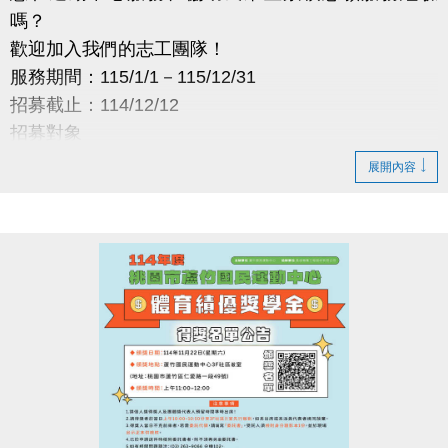
嗎？
歡迎加入我們的志工團隊！
服務期間：115/1/1－115/12/31
招募截止：114/12/12
招募對象
年滿 12 歲、具服務熱忱者
展開內容
預計招募：5 名
服務地點
蘆竹國民運動中心
服務時段
08:00-12:00／12:00-16:00／16:00-20:00
（依需求安排）
服務內容
・場館介紹與諮詢
・協助量測血壓
・場館巡查