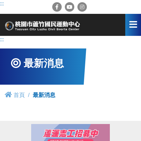
跳
:::
到
主
要
內
容
:::
區
最新消息
首頁
最新消息