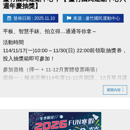
面！
週年慶抽獎】
發佈日期 : 2025.11.10
來源 : 蘆竹國民運動中心
蘆
平板、智慧手錶、拍立得…通通等你拿～
竹
國
民
活動時間
運
動
114/11/17(一)10:00～11/30(日) 22:00前領取抽獎券，
中
心
投入抽獎箱即可參加！
六
週
參加資格（擇一 + 11-12月實體發票兩張）
年
慶
資格一：報名完整114年度11-12月期課、12月單月課
抽
獎
程或11月家教類型課程。(開課程成功者)
開
跑
展開內容
資格二：114年11月份購買優待券、月會員卡、季會員
感
卡者。
謝
一
資格三：於現場購買入場券、場地結帳，請出示114年
路
支
11月份蘆運消費發票，單筆總金額超過$800。(泳裝販
持，
蘆
賣部與兒童體適能之消費不參與此活動)
運