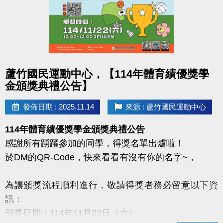
・簡易文書處理
・活動與緊急狀況支援
・其他臨時交辦事項
志工福利
・服務滿 1 年、150 小時可申請績效證明
點圖片展開大圖
蘆竹國民運動中心，【114年體育績優獎學
・協助申請志工獎勵及榮譽卡
金頒獎典禮公告】
・每服務 2 小時＝150 點，可折抵泳池/健身房門票、
INBODY、桌球/撞球費用（限本人使用）
發佈日期 : 2025.11.14
來源 : 蘆竹國民運動中心
洽詢電話：03-263-9066 #103
114年體育績優獎學金頒獎典禮公告
蘆竹運動中心誠摯邀請你加入！
感謝所有踴躍參加的同學，得獎名單出爐啦！
於DM的QR-Code，快來看看有沒有你的名字~，
為讓頒獎流程順利進行，敬請得獎者務必留意以下資
訊：
頒獎日期｜114年11月22日（六）