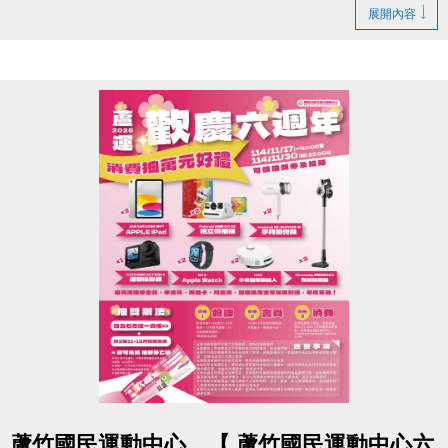
地點｜蘆竹國民運動中心 3F 社區教室（桃園市蘆竹區
展開內容
仁愛路一段49號）
時間｜上午 11:00–12:00（10:00–10:50 報到）
【注意事項】
1.請個人獎得獎人及團體獎代表人預留時間準時出
席。
2.得獎者請務必於 10:00–10:50 完成報到，未到者視
同放棄。
3.若需委託他人代領，請備妥委託書及身分證正反影
本供現場查驗。
4.已於送件時附上委託書者無需再次填寫。
若有任何問題，歡迎來電詢問：(03) 263-9066 分機
102。
再次恭喜所有得獎同學，期待在頒獎典禮與大家見
點圖片展開大圖
蘆竹國民運動中心，【 蘆竹國民運動中心六