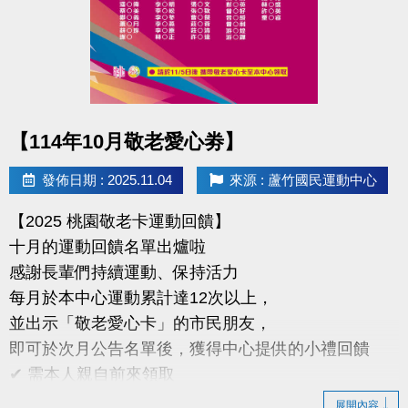
臨櫃報名享多堂優惠，兩梯享 9 折、三梯享 88 折優惠
地點｜蘆竹國民運動中心
球館專線｜03-263-9066 #115、116
點圖片展開大圖
【114年10月敬老愛心劵】
快來和蘆寶、薇薇一起在雪樂園裡開心奔跑、勇敢挑
戰、創造回憶吧！
發佈日期 : 2025.11.04
來源 : 蘆竹國民運動中心
#蘆竹國民運動中心 #雪樂園冬令營 #冬令營 #蘆寶薇
【2025 桃園敬老卡運動回饋】
薇 #暖冬冒險
十月的運動回饋名單出爐啦
感謝長輩們持續運動、保持活力
每月於本中心運動累計達12次以上，
並出示「敬老愛心卡」的市民朋友，
即可於次月公告名單後，獲得中心提供的小禮回饋
✔ 需本人親自前來領取
✔ 不可委託他人代領
展開內容