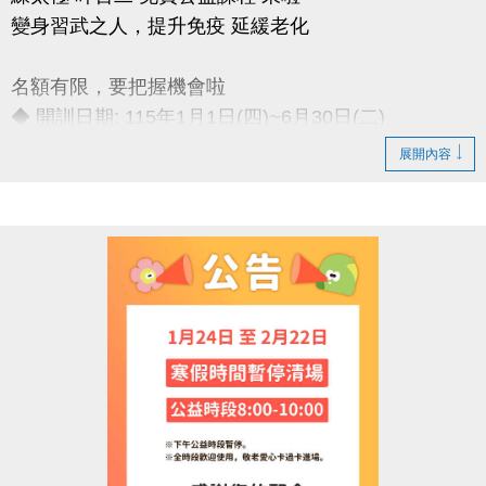
變身習武之人，提升免疫 延緩老化
名額有限，要把握機會啦
◆ 開訓日期: 115年1月1日(四)~6月30日(二)
◆ 訓練時間: 每週一至週五 上午06:00-08:00
展開內容
◆ 訓練地點: 桃園市蘆竹國民運動中心 三樓綜合球場
連絡資訊
-洽詢專線：03-2639066 #115、116
-官網 :
https://www.lzsports.com.tw/zh_TW/news/pageID/1/
-FB : 桃園市蘆竹國民運動中心
-IG : @luzhusports