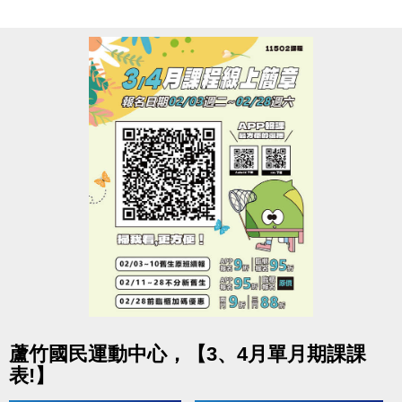
若需再次入場，需付費or過卡記次，方可使用
連絡資訊
-洽詢專線：03-2639066 #112
-官網 :
https://www.lzsports.com.tw/zh_TW/news/pageID/1/
-FB : 桃園市蘆竹國民運動中心
-IG : @luzhusports
點圖片展開大圖
蘆竹國民運動中心，【3、4月單月期課課
表!】