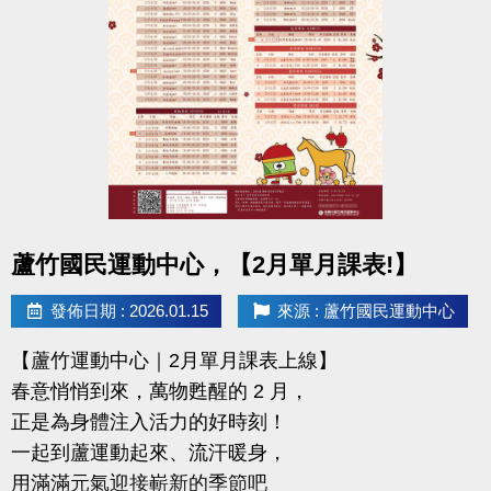
且開班成功，無中途退費之學員
2/11-2/28 不分新舊生
APP報名享95折優惠
2/28 前 本期臨櫃報名
◆有 加碼優惠 喔◆
同一人報名三門以上 → 88折優惠
同一人報名兩門以上 → 9折優惠
點圖片展開大圖
蘆竹國民運動中心，【2月單月課表!】
連絡資訊
發佈日期 : 2026.01.15
來源 : 蘆竹國民運動中心
-洽詢專線：03-2639066 #115、116
【蘆竹運動中心｜2月單月課表上線】
-官網 :
春意悄悄到來，萬物甦醒的 2 月，
https://www.lzsports.com.tw/zh_TW/news/pageID/1/
正是為身體注入活力的好時刻！
-FB : 桃園市蘆竹國民運動中心
一起到蘆運動起來、流汗暖身，
-IG : @luzhusports
用滿滿元氣迎接嶄新的季節吧