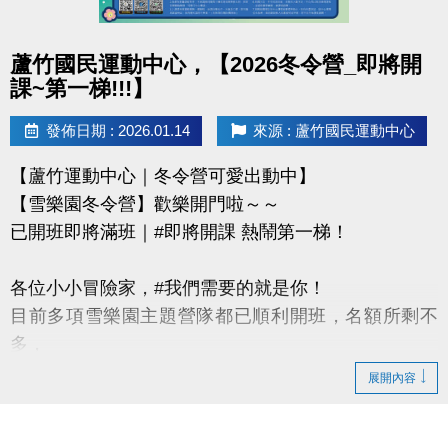
-IG : @luzhusports
點圖片展開大圖
蘆竹國民運動中心，【2026冬令營_即將開
課~第一梯!!!】
發佈日期 : 2026.01.14
來源 : 蘆竹國民運動中心
【蘆竹運動中心｜冬令營可愛出動中】
【雪樂園冬令營】歡樂開門啦～～
已開班即將滿班｜#即將開課 熱鬧第一梯！
各位小小冒險家，#我們需要的就是你！
目前多項雪樂園主題營隊都已順利開班，名額所剩不
多，
還有部分課程即將開課，只差幾位小小探險家就能啟
展開內容
程！