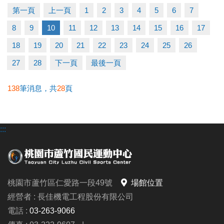
快跟著「蘆寶」和「薇薇」一起勇闖雪樂園，
第一頁
上一頁
1
2
3
4
5
6
7
留下最歡樂、最難忘的冬日回憶吧～
8
9
10
11
12
13
14
15
16
17
【加碼優惠】
18
19
20
21
22
23
24
25
26
凡報名球類營隊任兩梯享9折優惠，三梯享88折優惠!!
27
28
下一頁
最後一頁
【報名資訊】開課前皆可報名，把握最後機會！
138
筆消息，共
28
頁
報名只到115/1/25(日)請別錯過囉
:::
連絡資訊
-洽詢專線：03-2639066 #115、116
-官網 :
https://www.lzsports.com.tw/zh_TW/news/pageID/1/
桃園市蘆竹區仁愛路一段49號
場館位置
-FB : 桃園市蘆竹國民運動中心
經營者 : 長佳機電工程股份有限公司
-IG : @luzhusports
電話 :
03-263-9066