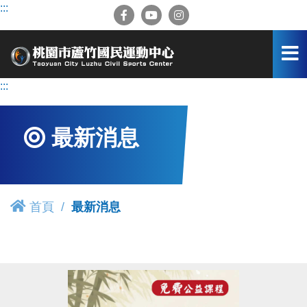
跳
:::
到
主
要
內
容
:::
區
最新消息
首頁
最新消息