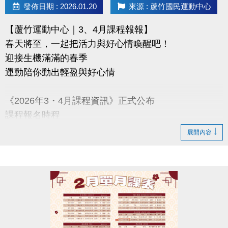
發佈日期 : 2026.01.20
來源 : 蘆竹國民運動中心
【蘆竹運動中心｜3、4月課程報報】
春天將至，一起把活力與好心情喚醒吧！
迎接生機滿滿的春季
運動陪你動出輕盈與好心情
《2026年3・4月課程資訊》正式公布
課程報名時程
2/3-2/10 舊生原班續報
展開內容
使用APP享9折優惠（部分課程無折扣），臨櫃享95折
~
舊生們享有優先報名的期間，千萬別錯過！
【舊生定義】
報名完整1-2月期課、2月單月課程