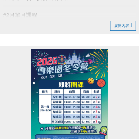
#2月單月課程
▶ 課程臨櫃報名，【NEW】課程可使用APP報名。
展開內容
▶ 標示【 * 】請自備瑜珈墊。
▶ 標示【 ★ 】為平日優惠課程。
▶ 上課請穿著運動服裝，並攜帶毛巾、水。
▶ 有氧、瑜珈、飛輪需年滿15歲；懸吊、空瑜需年滿
18歲。
▶ 若因人數不足無法開班，將於開課前通知，並請持
原信用卡、繳費憑證及發票至本中心辦理退費。
連絡資訊
-洽詢專線：03-2639066 #115、116
-官網 :
https://www.lzsports.com.tw/zh_TW/news/pageID/1/
-FB : 桃園市蘆竹國民運動中心