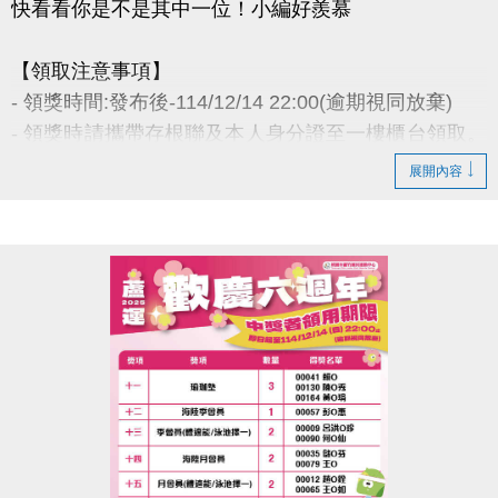
快看看你是不是其中一位！小編好羨慕
【領取注意事項】
- 領獎時間:發布後-114/12/14 22:00(逾期視同放棄)
- 領獎時請攜帶存根聯及本人身分證至一樓櫃台領取。
若無法親領，代領者亦需攜帶存根聯、中獎者身分
展開內容
證。
- 得獎者為小朋友，則請攜帶戶口名簿及健保卡領
獎。
- 會員卡獎項領取日即為開卡日，會員資格當日起開始
生效，恕無法延後使用。
- 課程抵用金$1500及場地抵用金$500，皆不可分次使
用，進行折抵後，由櫃檯收回。
- 若使用課程折抵金報課，該課程有未開課成功之情
況，不得退費折換現金，但可轉班至有開課成功之課
程。