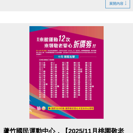
造成不便、敬請見諒
展開內容
洽詢專線 : (03)263-9066 分機111、112
官網 :
https://www.lzsports.com.tw/zh_TW/news/pageID/1/
FB : @桃園市蘆竹國民運動中心
IG : @luzhusports
點圖片展開大圖
蘆竹國民運動中心，【2025/11月桃園敬老