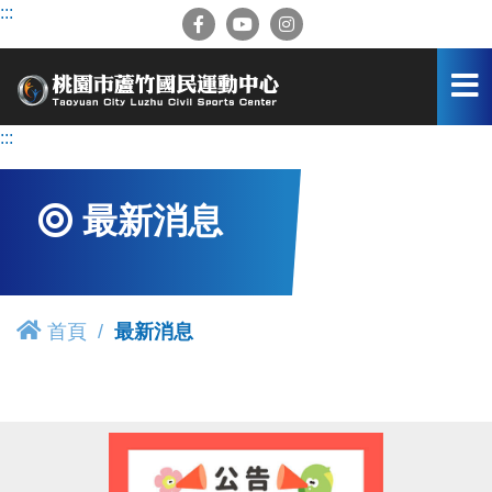
跳
:::
到
主
要
內
容
:::
區
最新消息
首頁
最新消息