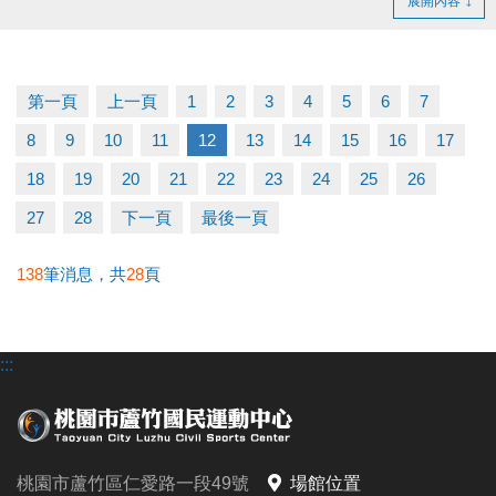
展開內容
證。
- 得獎者為小朋友，則請攜帶戶口名簿及健保卡領
獎。
第一頁
上一頁
1
2
3
4
5
6
7
- 會員卡獎項領取日即為開卡日，會員資格當日起開始
8
9
10
11
12
13
14
15
16
17
生效，恕無法延後使用。
- 課程抵用金$1500及場地抵用金$500，皆不可分次使
18
19
20
21
22
23
24
25
26
用，進行折抵後，由櫃檯收回。
27
28
下一頁
最後一頁
- 若使用課程折抵金報課，該課程有未開課成功之情
況，不得退費折換現金，但可轉班至有開課成功之課
138
筆消息，共
28
頁
程。
- 因活動核銷需要，會複印得獎者身分證或相關個人資
:::
料，領獎則視同同意提供本人資料，可請櫃檯註明僅
供此活動使用。
- 本活動作業說明蘆竹國民運動中心保有解釋、修正、
調整、終止等相關權利，其詳細辦法、變更事項或未
桃園市蘆竹區仁愛路一段49號
場館位置
盡事宜則以網站公告為主。