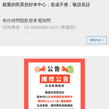
親愛的民眾您好本中心，造成不便，敬請見諒
有任何問題歡迎來電詢問
洽詢專線：03-2639066 #112 (客服部)
桃園市蘆竹國民運動中心
展開內容
官網 :
https://www.lzsports.com.tw/zh_TW/news/pageID/1/
FB : 桃園市蘆竹國民運動中心
IG : @luzhusports