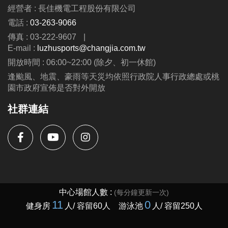
經營者 : 長佳機電工程股份有限公司
電話 :
03-263-9066
洽詢專線 : (03)263-9066 分機114、115
傳真 : 03-222-9607
|
官網 :
E-mail :
luzhusports@changjia.com.tw
https://www.lzsports.com.tw/zh_TW/news/pageID/1/
開放時間 : 06:00~22:00 (除夕、初一休館)
FB : @桃園市蘆竹國民運動中心
逢颱風、地震、豪雨等天災均依照行政院人事行政總處或桃
IG : @luzhusports
園市政府宣佈是否對外開放
社群連結