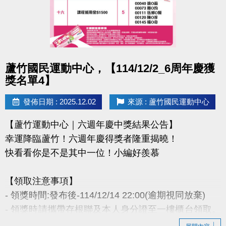
- 因活動核銷需要，會複印得獎者身分證或相關個人資
料，領獎則視同同意提供本人資料，可請櫃檯註明僅
供此活動使用。
- 本活動作業說明蘆竹國民運動中心保有解釋、修正、
調整、終止等相關權利，其詳細辦法、變更事項或未
點圖片展開大圖
蘆竹國民運動中心，【114/12/2_6周年慶獲
盡事宜則以網站公告為主。
獎名單4】
洽詢專線 : (03)263-9066 分機114、115
發佈日期 : 2025.12.02
來源 : 蘆竹國民運動中心
官網 :
【蘆竹運動中心｜六週年慶中獎結果公告】
https://www.lzsports.com.tw/zh_TW/news/pageID/1/
幸運降臨蘆竹！六週年慶得獎者隆重揭曉！
FB : @桃園市蘆竹國民運動中心
快看看你是不是其中一位！小編好羨慕
IG : @luzhusports
【領取注意事項】
- 領獎時間:發布後-114/12/14 22:00(逾期視同放棄)
- 領獎時請攜帶存根聯及本人身分證至一樓櫃台領取。
若無法親領，代領者亦需攜帶存根聯、中獎者身分