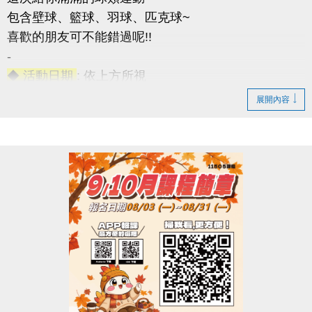
包含壁球、籃球、羽球、匹克球~
喜歡的朋友可不能錯過呢!!
-
◆ 活動日期
: 依上方所視
◆ 成人課程
：16歲以上
展開內容
◆ 兒童課程
：7~15歲
◆ 優惠2重奏
1. 參與任一課程即贈黑松FIN運動飲料一瓶(上課當天
發放)。
2. 報名此次公益課程且開班成功學員，報名9-10月期
課及球類家教課(10H)項目享9折優惠。
◆ 名額有限，報滿為止(報名不限大小朋友~)
連絡資訊