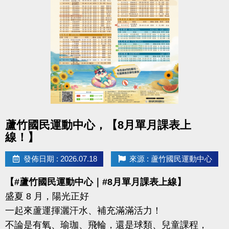
-洽詢專線：03-2639066 #112
-官網 :
https://www.lzsports.com.tw/zh_TW/news/pageID/1/
-FB : 桃園市蘆竹國民運動中心
-IG : @luzhusports
點圖片展開大圖
蘆竹國民運動中心，【8月單月課表上
線！】
發佈日期 : 2026.07.18
來源 : 蘆竹國民運動中心
【#蘆竹國民運動中心｜#8月單月課表上線】
盛夏 8 月，陽光正好
一起來蘆運揮灑汗水、補充滿滿活力！
不論是有氧、瑜珈、飛輪，還是球類、兒童課程，