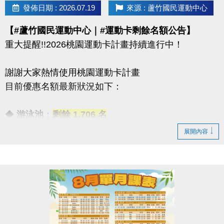
08/30 #前 本期臨櫃報名
發佈日期 : 2026.07.19
來源 : 蘆竹國民運動中心
【#蘆竹國民運動中心｜#運動卡剩餘名額公告】
．◆* 有 #加碼優惠 喔 ◆*．
重大提醒!!2026桃園運動卡計畫持續進行中！
同一人報名三門以上 → 88折優惠
同一人報名兩門以上 → 9折優惠
謝謝大家熱情使用桃園運動卡計畫
目前優惠名額最新狀況如下：
連絡資訊
-洽詢專線：03-2639066 #112
◆
游泳池
：
剩餘 1,706 名
-官網 :
◆
體適能
：優惠名額
已全數用盡
！
展開內容
https://www.lzsports.com.tw/zh_TW/news/pageID/1/
-FB : 桃園市蘆竹國民運動中心
感謝大家一起加入運動的行列！
-IG : @luzhusports
歡迎持續關注蘆竹國民運動中心，掌握最新優惠與活
動資訊。
連絡資訊