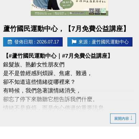
-官網 :
https://www.lzsports.com.tw/zh_TW/news/pageID/1/
-FB : 桃園市蘆竹國民運動中心
點圖片展開大圖
蘆竹國民運動中心，【7月免費公益講座】
-IG : @luzhusports
發佈日期 : 2026.07.17
來源 : 蘆竹國民運動中心
【#蘆竹國民運動中心｜#7月免費公益講座】
銀髮族、熟齡女性朋友們
是不是曾經感到煩躁、焦慮、難過，
卻不知道這些情緒從哪裡來？
有時候，我們急著讓情緒消失，
卻忘了停下來聽聽它想告訴我們什麼。
情緒不是麻煩，而是內心傳遞的重要訊息
展開內容
【這次特別邀請】
#謐時光心理諮商所 －鄭睿文、賴郁丹實習心理師