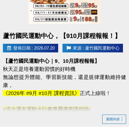
-洽詢專線：03-2639066 #115
-官網 :
https://www.lzsports.com.tw/zh_TW/news/pageID/1/
-FB : 桃園市蘆竹國民運動中心
點圖片展開大圖
蘆竹國民運動中心，【910月課程報報！】
-IG : @luzhusports
發佈日期 : 2026.07.20
來源 : 蘆竹國民運動中心
【蘆竹國民運動中心｜9、10月課程報報】
秋天正是培養運動習慣的好時機
無論想提升體能、學習新技能，還是規律運動維持健
康，
《2026年 #9月 #10月 課程資訊》
正式上線啦！
#這次還有運動卡計畫專屬優惠課程呦!
◆ 看簡章請點我 https://reurl.cc/N2ovnx
展開內容
◆ 課程報名方式 #可臨櫃 #可線上