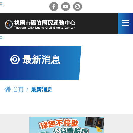
跳
:::
到
主
要
內
容
:::
區
最新消息
首頁
最新消息