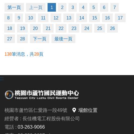
第一頁
上一頁
1
2
3
4
5
6
7
【本次講座主題】
8
9
10
11
12
13
14
15
16
17
我的情緒在說什麼？一場認識自己的練習
#帶你一起：
18
19
20
21
22
23
24
25
26
◆ 看見自己的情緒，認識情緒真正的樣貌
27
28
下一頁
最後一頁
◆ 理解焦慮、憤怒、難過背後的需求與期待
◆ 學習以接納與理解的方式，與情緒和平相處
138
筆消息，共
28
頁
◆ 帶走呼吸練習、身體覺察、情緒命名等實用的自我
照顧方法
:::
【#活動日期】7/31 (五)
【#活動時間】下午 14:00-16:00
【#活動地點】本中心 2F有氧教室
桃園市蘆竹區仁愛路一段49號
場館位置
【#報名連結】https://reurl.cc/XxelbD
經營者 : 長佳機電工程股份有限公司
【#洽詢專線】03-2639066 #106
電話 :
03-263-9066
-