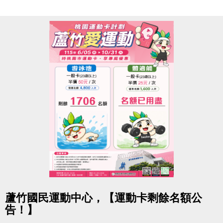
★ iOS 系統：https://reurl.cc/R60Z49
★ Android 系統：https://reurl.cc/9ZrKXx
◆ 課程報名時程
08/03-08/10 #舊生原班續報
使用APP享9折優惠（部分課程無折扣），臨櫃享95折
~
舊生們享有優先報名的期間，千萬別錯過！
【舊生定義】
報名完整7-8月期課、8月單月課程
且開班成功，無中途退費之學員
08/11-08/30 #不分新舊生
點圖片展開大圖
蘆竹國民運動中心，【運動卡剩餘名額公
APP報名享95折優惠
告！】