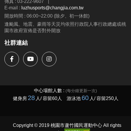
傳真 : 03-222-9607
|
公益免費講座・限額30位
E-mail :
luzhusports@changjia.com.tw
掃描 QR Code 填表報名，馬上卡位
開放時間 : 06:00~22:00 (除夕、初一休館)
逢颱風、地震、豪雨等天災均依照行政院人事行政總處或桃
園市政府宣佈是否對外開放
社群連結
Copyright © 2019 桃園市蘆竹國民運動中心 All rights