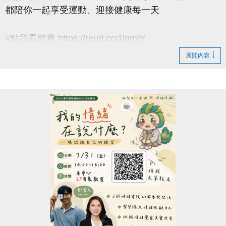
都陪你一起享受運動、迎接健康每一天
#點我看簡章 https://reurl.cc/1lgmjY
展開內容
#8月單月課程
▶ 課程臨櫃報名，【NEW】課程可使用APP報名。
▶ 標示【 * 】請自備瑜珈墊。
▶ 標示【 ★ 】為平日優惠課程。
▶ 上課請穿著運動服裝，並攜帶毛巾、水。
▶ 有氧、瑜珈、飛輪需年滿15歲；懸吊、空瑜需年滿
18歲。
▶ 若因人數不足無法開班，將於開課前通知，並請持
原信用卡、繳費憑證及發票至本中心辦理退費。
連絡資訊
-洽詢專線：03-2639066 #112