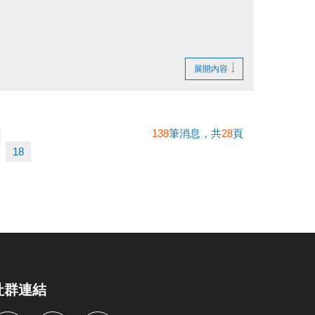
不得異議。
。
展開內容
138
筆消息，共
28
頁
18
社群連結