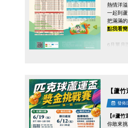
熱情洋溢
每站分開
一起到蘆
120秒
把滿滿的
凡報名參
點我看簡章h
加碼優惠 
6月單月
1.參賽
▶ 課程
2.運動
點圖片展開大圖
▶ 標示
活動優惠
▶ 標示
連絡資訊
▶ 上課
-洽詢專線：
▶ 有氧
【蘆竹
-官網 : ht
▶ 若因
-FB :
發佈日期
-IG : @l
連絡資訊
【#蘆竹
-洽詢專線：
你敢來挑
-官網 : ht