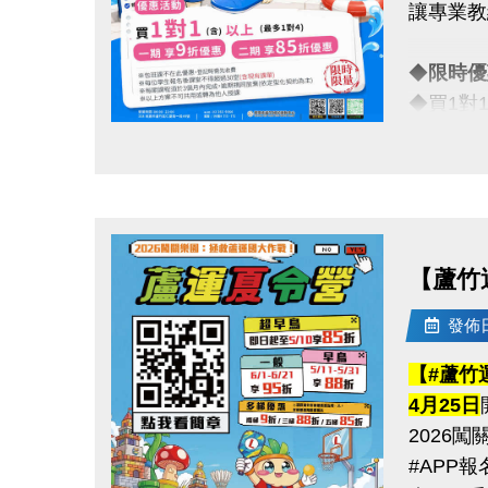
讓專業教
※報名請
------------
◆
限時
【#賽程
◆買1對
◆ 6/1
一對一專
------------
點圖片展開大圖
【#比賽
◆一期享
◆ 青年
◆假日15
◆ 壯年組
◆ 樂齡
【蘆竹
真的慢了
是讓你真
比賽項目
發佈日期
------------
【#蘆竹
注意事項
【#注意
4月25日
※包班課
（一）報
2026
※每位學
（二）比
#APP
※每期課
（三）超