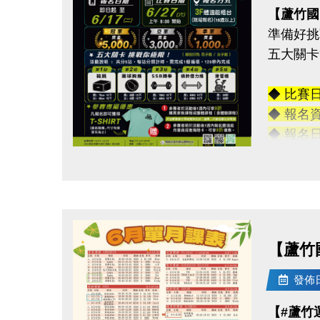
【蘆竹國
準備好挑
五大關卡
◆ 比賽
◆ 報名
◆ 報名
◆ 報名
點圖片展開大圖
◆ 活動
◆ 活動
→ 冠軍獎
→ 亞軍獎
【蘆竹
→ 季軍獎
-———
發佈日期
五大關卡
【#蘆竹
箱跳→ 