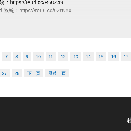
：https://reurl.cc/R60Z49
案不可共用或轉為他人授課
使比賽順利進行，大會有權調度場地安排及出場順序，
 系統：https://reurl.cc/9ZrKXx
----------------
辦單位保有延期舉辦比賽、調整場地及最終解釋等權利
有未盡事宜，依現場公告為主。
/半日營/單項營
線：03-263-9066 #115、116
5/10前享85折
03-2639066 #111、112
5/11至5/31享88折
tps://www.lzsports.com.tw/zh_TW/news/pageID/1/
-6/1至6/21享95折
 桃園市蘆竹國民運動中心
7
8
9
10
11
12
13
14
15
16
17
--兩梯9折/三梯88折/五梯85折
uzhusports
27
28
下一頁
最後一頁
煉營
5/10前享85折
-5/11至5/31(一梯9折/兩梯88折)
-6/1至6/30(一梯95折/兩梯9折/三梯88折)
6/28前