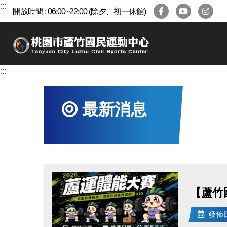
跳
:::
開放時間 : 06:00~22:00 (除夕、初一休館)
到
主
要
內
容
:::
區
最新消息
【蘆竹
發佈日期