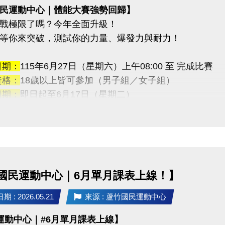
民運動中心｜體能大賽強勢回歸】
戰極限了嗎？今年全面升級！
等你來突破，測試你的力量、爆發力與耐力！
日期：
115年6月27日（星期六）上午08:00 至 完成比賽
資格：
18歲以上皆可參加（男子組／女子組）
日期：
即日起至6月17日（星期二）
地點：
蘆竹國民運動中心 3F體適能櫃台（現場報名）
【免費報名】！
獎勵：
金：5,000元
金：3,000元
國民運動中心｜6月單月課表上線！】
金：1,000元
—————————
 : 2026.05.21
來源 : 蘆竹國民運動中心
連續挑戰
運動中心｜#6月單月課表上線】
藥球胸推→ SSB蹲舉→ 槓鈴借力推→滑雪機