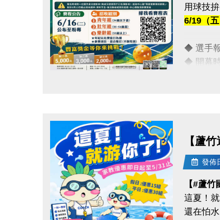
用球技拚
-FB :
6/19
-IG : @l
◆ 選手報到
◆ 開幕時間
點圖片展開大圖
【豐富獎
◆ 第一名
◆ 第二名
◆ 第三名
【蘆竹
【報名資
發佈日期
◆ 報名截
【#蘆竹
◆ 報名
這夏！就
◆ 保證金
還在怕水