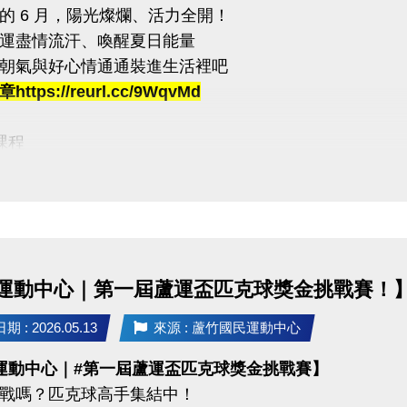
的 6 月，陽光燦爛、活力全開！
計時，完成一個循環才算成功！
運盡情流汗、喚醒夏日能量
內完成指定動作，考驗你的體能與意志力
朝氣與好心情通通裝進生活裡吧
賽即可獲得 #限量T-SHIRT乙件（數量有限，送完為止）
ttps://reurl.cc/9WqvMd
:
課程
者折扣：參賽者於活動後1週內可享9折購買家教課程或團
臨櫃報名，【NEW】課程可使用APP報名。
持續挑戰方案：參賽者若於活動後1週內報名體適能月會員
【 * 】請自備瑜珈墊。
不得與其他折扣、優惠、行銷活動合併使用
【 ★ 】為平日優惠課程。
請穿著運動服裝，並攜帶毛巾、水。
03-2639066 #112、301
、瑜珈、飛輪需年滿15歲；懸吊、空瑜需年滿18歲。
運動中心｜第一屆蘆運盃匹克球獎金挑戰賽！
tps://www.lzsports.com.tw/zh_TW/news/pageID/1/
人數不足無法開班，將於開課前通知，並請持原信用卡、
 桃園市蘆竹國民運動中心
 : 2026.05.13
來源 : 蘆竹國民運動中心
uzhusports
運動中心｜#第一屆蘆運盃匹克球獎金挑戰賽】
03-2639066 #112
戰嗎？匹克球高手集結中！
tps://www.lzsports.com.tw/zh_TW/news/pageID/1/