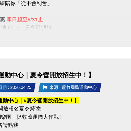
練陪你「從不會到會」
攜帶身分證影本或戶口名簿
----------------------------------------------------
優惠
即日起至5/31止
公告】
1(含)以上，最多可1對4
6（二）可至臉書或 IG 查看
屬教學限時優惠開跑
----------------------------------------------------
組別】
【9折】 / 二期享【85折】
組（34歲以下）
組 / 平日30組
（35－54歲）
組（55歲以上）
運動中心｜夏令營開放招生中！】
就沒有！這個夏天，不只是玩水
正「學會游」
：混合雙打（不限性別）
 : 2026.04.29
來源 : 蘆竹國民運動中心
----------------
運動中心｜#夏令營開放招生中！】
事項】
開放報名夏令營啦!
不在此優惠，登記時需先收費
名請攜帶身分證為憑，若兩位選手年紀組別不同，採年
闖關樂園：拯救蘆運國大作戰 !
生報名後課堂不得超過30堂(含現有課單)
賽當日報到請出示身分證或健保卡，以備查核。
報名請點我
程須於3個月內完成，逾期視同放棄(依定型化契約為主)
過比賽時間 3 分鐘未出賽者，以棄權論（以大會掛鐘為