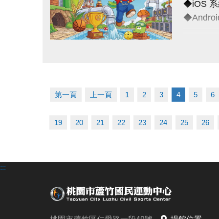
◆iOS 系統
※以上方
（四）為
◆Android
------------
（五）主
（六）如
◆全日營
連絡資訊
（七）洽詢專
點圖片展開大圖
超早鳥---
-洽詢專線：
早鳥-----
-官網 : ht
一般----
-FB :
第一頁
上一頁
1
2
3
4
5
6
多梯優惠-
-IG : @l
19
20
21
22
23
24
25
26
◆泳力試
超早鳥---
早鳥----
:::
一般----
◆耕斗耘
早鳥---至