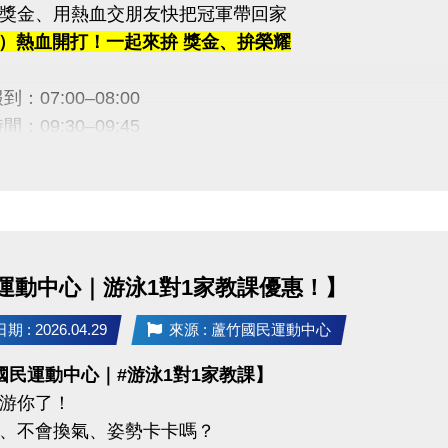
獎金、用熱血交朋友快把冠軍帶回家
 桃園市蘆竹國民運動中心
（五）熱血開打！一起來拚 獎金、拚榮耀
uzhusports
：07:00–08:00
：09:30–09:45
金等你帶回家！】
｜5,000元
｜3,000元
｜2,000元
運動中心｜游泳1對1家教課優惠！】
訊】
 : 2026.04.29
來源 : 蘆竹國民運動中心
止｜即日起至 6/12（五）21:30止
國民運動中心｜#游泳1對1家教課】
方式：1F 櫃台臨櫃報名
游你了！
：$100／隊
、不會換氣、姿勢卡卡嗎？