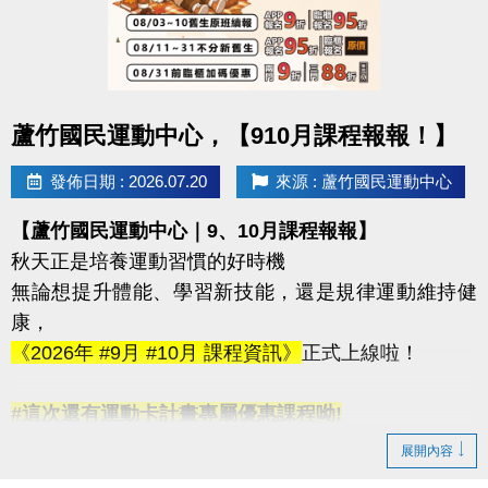
-洽詢專線：03-2639066 #115
-官網 :
https://www.lzsports.com.tw/zh_TW/news/pageID/1/
-FB : 桃園市蘆竹國民運動中心
點圖片展開大圖
蘆竹國民運動中心，【910月課程報報！】
-IG : @luzhusports
發佈日期 : 2026.07.20
來源 : 蘆竹國民運動中心
【蘆竹國民運動中心｜9、10月課程報報】
秋天正是培養運動習慣的好時機
無論想提升體能、學習新技能，還是規律運動維持健
康，
《2026年 #9月 #10月 課程資訊》
正式上線啦！
#這次還有運動卡計畫專屬優惠課程呦!
◆ 看簡章請點我 https://reurl.cc/N2ovnx
展開內容
◆ 課程報名方式 #可臨櫃 #可線上