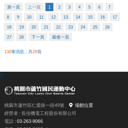
第一頁
上一頁
1
2
3
4
5
6
7
【本次講座主題】
8
9
10
11
12
13
14
15
16
17
我的情緒在說什麼？一場認識自己的練習
#帶你一起：
18
19
20
21
22
23
24
25
26
◆ 看見自己的情緒，認識情緒真正的樣貌
27
28
下一頁
最後一頁
◆ 理解焦慮、憤怒、難過背後的需求與期待
◆ 學習以接納與理解的方式，與情緒和平相處
138
筆消息，共
28
頁
◆ 帶走呼吸練習、身體覺察、情緒命名等實用的自我
照顧方法
:::
【#活動日期】7/31 (五)
【#活動時間】下午 14:00-16:00
【#活動地點】本中心 2F有氧教室
桃園市蘆竹區仁愛路一段49號
場館位置
【#報名連結】https://reurl.cc/XxelbD
經營者 : 長佳機電工程股份有限公司
【#洽詢專線】03-2639066 #106
電話 :
03-263-9066
-