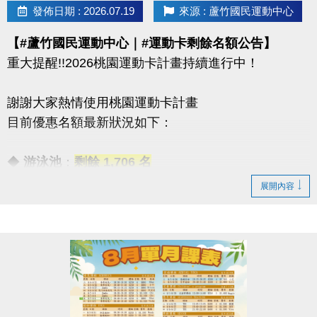
08/30 #前 本期臨櫃報名
發佈日期 : 2026.07.19
來源 : 蘆竹國民運動中心
【#蘆竹國民運動中心｜#運動卡剩餘名額公告】
．◆* 有 #加碼優惠 喔 ◆*．
重大提醒!!2026桃園運動卡計畫持續進行中！
同一人報名三門以上 → 88折優惠
同一人報名兩門以上 → 9折優惠
謝謝大家熱情使用桃園運動卡計畫
目前優惠名額最新狀況如下：
連絡資訊
-洽詢專線：03-2639066 #112
◆
游泳池
：
剩餘 1,706 名
-官網 :
◆
體適能
：優惠名額
已全數用盡
！
展開內容
https://www.lzsports.com.tw/zh_TW/news/pageID/1/
-FB : 桃園市蘆竹國民運動中心
感謝大家一起加入運動的行列！
-IG : @luzhusports
歡迎持續關注蘆竹國民運動中心，掌握最新優惠與活
動資訊。
連絡資訊