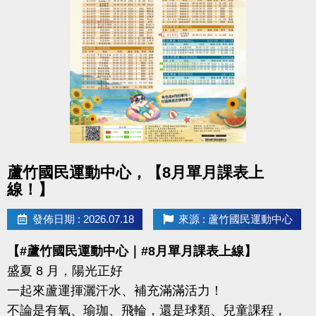
-洽詢專線：03-2639066 #112
-官網 :
https://www.lzsports.com.tw/zh_TW/news/pageID/1/
-FB : 桃園市蘆竹國民運動中心
-IG : @luzhusports
點圖片展開大圖
蘆竹國民運動中心，【8月單月課表上
線！】
發佈日期 : 2026.07.18
來源 : 蘆竹國民運動中心
【#蘆竹國民運動中心｜#8月單月課表上線】
盛夏 8 月，陽光正好
一起來蘆運揮灑汗水、補充滿滿活力！
不論是有氧、瑜珈、飛輪，還是球類、兒童課程，