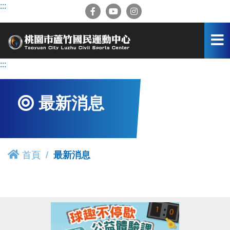
跳
:::
到
主
要
內
容
:::
區
最新消息
首頁
最新消息