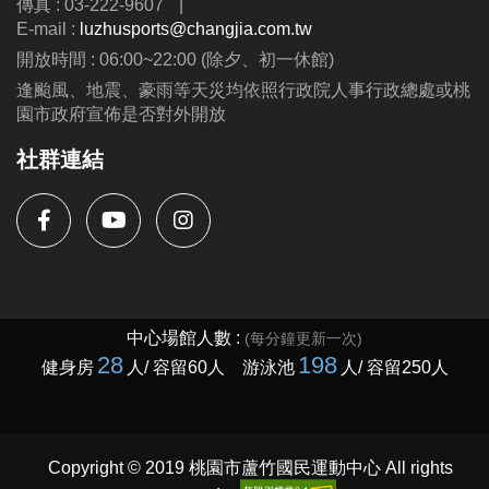
傳真 : 03-222-9607
|
公益免費講座・限額30位
E-mail :
luzhusports@changjia.com.tw
掃描 QR Code 填表報名，馬上卡位
開放時間 : 06:00~22:00 (除夕、初一休館)
逢颱風、地震、豪雨等天災均依照行政院人事行政總處或桃
園市政府宣佈是否對外開放
社群連結
Copyright © 2019 桃園市蘆竹國民運動中心 All rights