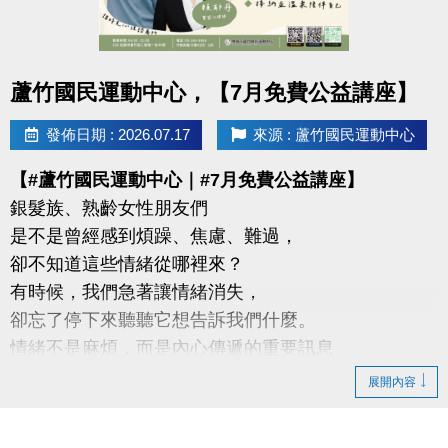
-官網 :
https://www.lzsports.com.tw/zh_TW/news/pageID/1/
-FB : 桃園市蘆竹國民運動中心
點圖片展開大圖
蘆竹國民運動中心，【7月免費公益講座】
-IG : @luzhusports
發佈日期 : 2026.07.17
來源 : 蘆竹國民運動中心
【#蘆竹國民運動中心｜#7月免費公益講座】
銀髮族、熟齡女性朋友們
是不是曾經感到煩躁、焦慮、難過，
卻不知道這些情緒從哪裡來？
有時候，我們急著讓情緒消失，
卻忘了停下來聽聽它想告訴我們什麼。
情緒不是麻煩，而是內心傳遞的重要訊息
展開內容
【這次特別邀請】
#謐時光心理諮商所 －鄭睿文、賴郁丹實習心理師