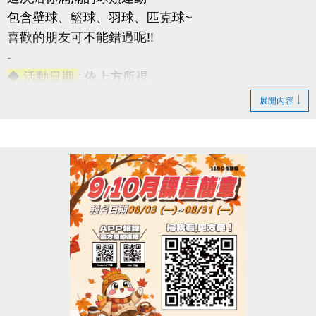
包含壁球、籃球、羽球、匹克球~
喜歡的朋友可不能錯過呢!!
-
◆ 活動日期
: 依上方所視
◆ 成人課程
：16歲以上
展開內容
◆ 兒童課程
：7~15歲
◆ 優惠2重奏
1. 參與任一課程即贈黑松FIN運動飲料一瓶(上課當天
發放)。
2. 報名此次公益課程且開班成功學員，報名9-10月期
課及球類家教課(10H)項目享9折優惠。
◆ 名額有限，報滿為止(報名不限大小朋友~)
連絡資訊