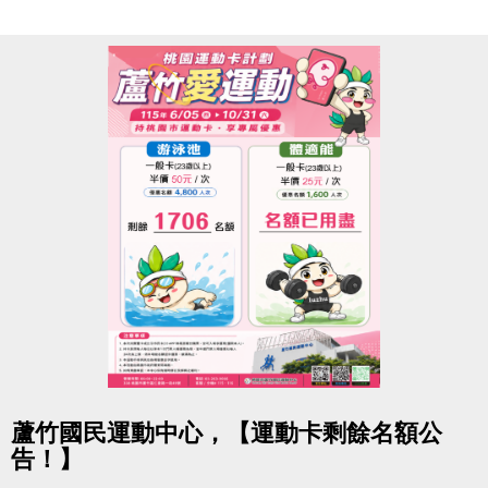
★ iOS 系統：https://reurl.cc/R60Z49
★ Android 系統：https://reurl.cc/9ZrKXx
◆ 課程報名時程
08/03-08/10 #舊生原班續報
使用APP享9折優惠（部分課程無折扣），臨櫃享95折
~
舊生們享有優先報名的期間，千萬別錯過！
【舊生定義】
報名完整7-8月期課、8月單月課程
且開班成功，無中途退費之學員
08/11-08/30 #不分新舊生
點圖片展開大圖
蘆竹國民運動中心，【運動卡剩餘名額公
APP報名享95折優惠
告！】