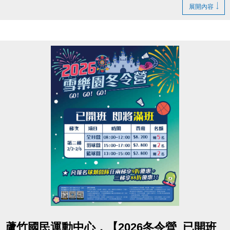
【休館】
展開內容
2/16(一)除夕、2/17(二)初一
【營業時間調整】
2/18(三)初二至2/21(六)初五 營業時間為 08:00-16:00
【正常營業】
2/22(日)初六 起恢復正常營業時間~
連絡資訊
-洽詢專線：03-2639066 #115、116
-官網 :
https://www.lzsports.com.tw/zh_TW/news/pageID/1/
-FB : 桃園市蘆竹國民運動中心
-IG : @luzhusports
點圖片展開大圖
蘆竹國民運動中心，【2026冬令營_已開班