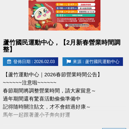
-官網 :
https://www.lzsports.com.tw/zh_TW/news/pageID/1/
-FB : 桃園市蘆竹國民運動中心
-IG : @luzhusports
點圖片展開大圖
蘆竹國民運動中心，【2月新春營業時間調
整】
發佈日期 : 2026.02.03
來源 : 蘆竹國民運動中心
【蘆竹運動中心｜2026春節營業時間公告】
~~~~~~注意啦~~~~~~
春節期間將調整營業時間，請大家留意～
過年期間還有驚喜活動偷偷準備中
記得隨時關注貼文，才不會錯過好康～
馬年一起跟著蘆小子奔向好運