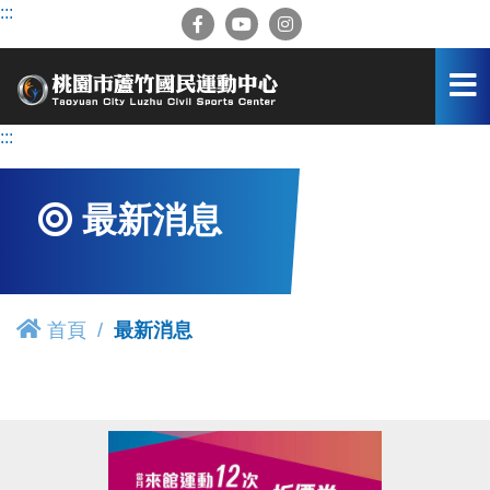
跳
:::
到
主
要
內
容
:::
區
最新消息
首頁
最新消息