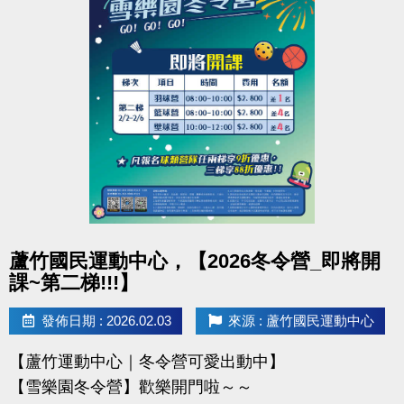
凡報名球類營隊任兩梯享9折優惠，三梯享88折優惠!!
【報名資訊】開課前皆可報名，把握最後機會！
連絡資訊
-洽詢專線：03-2639066 #115、116
-官網 :
https://www.lzsports.com.tw/zh_TW/news/pageID/1/
-FB : 桃園市蘆竹國民運動中心
-IG : @luzhusports
點圖片展開大圖
蘆竹國民運動中心，【2026冬令營_即將開
課~第二梯!!!】
發佈日期 : 2026.02.03
來源 : 蘆竹國民運動中心
【蘆竹運動中心｜冬令營可愛出動中】
【雪樂園冬令營】歡樂開門啦～～