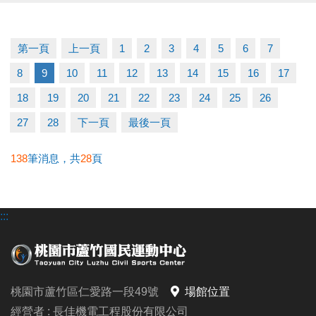
運動不孤單～我們一起健康加分
第一頁
上一頁
1
2
3
4
5
6
7
連絡資訊
8
9
10
11
12
13
14
15
16
17
-洽詢專線：03-2639066 #111
-官網 :
18
19
20
21
22
23
24
25
26
https://www.lzsports.com.tw/zh_TW/news/pageID/1/
27
28
下一頁
最後一頁
-FB : 桃園市蘆竹國民運動中心
-IG : @luzhusports
138
筆消息，共
28
頁
:::
桃園市蘆竹區仁愛路一段49號
場館位置
經營者 : 長佳機電工程股份有限公司