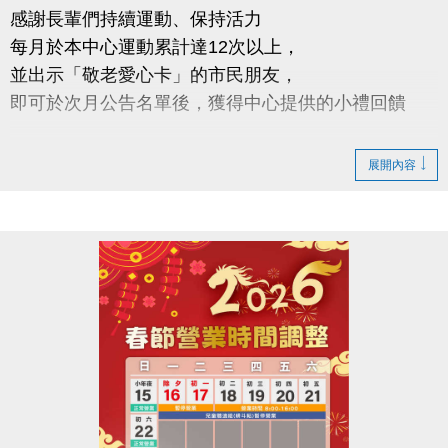
感謝長輩們持續運動、保持活力
每月於本中心運動累計達12次以上，
並出示「敬老愛心卡」的市民朋友，
即可於次月公告名單後，獲得中心提供的小禮回饋
請於115年2/5日後 攜帶敬老愛心卡至本中心領取
展開內容
領取提醒
◆ 需本人親自前來領取
◆ 不可委託他人代領
持續運動不僅讓身體更健康，
還能感受滿滿的鼓勵與心意
連絡資訊
-洽詢專線：03-2639066 #112