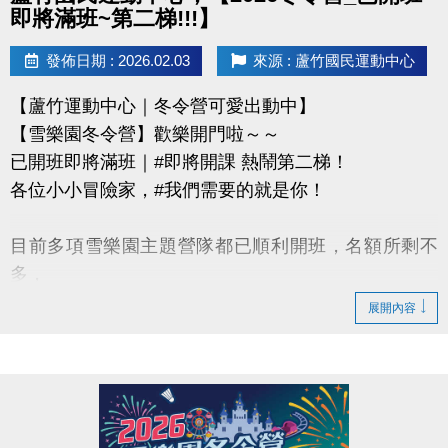
即將滿班~第二梯!!!】
發佈日期 : 2026.02.03
來源 : 蘆竹國民運動中心
【蘆竹運動中心｜冬令營可愛出動中】
【雪樂園冬令營】歡樂開門啦～～
已開班即將滿班｜#即將開課 熱鬧第二梯！
各位小小冒險家，#我們需要的就是你！
目前多項雪樂園主題營隊都已順利開班，名額所剩不
多，
還有部分課程即將開課，只差幾位小小探險家就能啟
展開內容
程！
快跟著「蘆寶」和「薇薇」一起勇闖雪樂園，
留下最歡樂、最難忘的冬日回憶吧～
【加碼優惠】