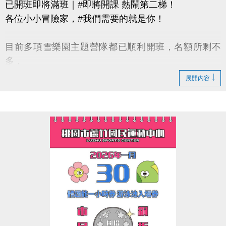
已開班即將滿班｜#即將開課 熱鬧第二梯！
各位小小冒險家，#我們需要的就是你！
目前多項雪樂園主題營隊都已順利開班，名額所剩不
多，
還有部分課程即將開課，只差幾位小小探險家就能啟
展開內容
程！
快跟著「蘆寶」和「薇薇」一起勇闖雪樂園，
留下最歡樂、最難忘的冬日回憶吧～
【加碼優惠】
凡報名球類營隊任兩梯享9折優惠，三梯享88折優惠!!
【報名資訊】開課前皆可報名，把握最後機會！
連絡資訊
-洽詢專線：03-2639066 #115、116