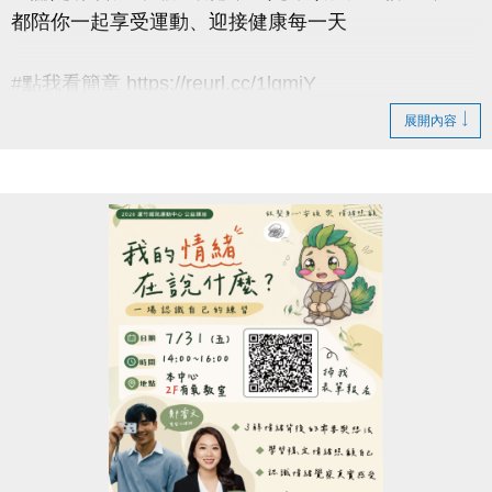
都陪你一起享受運動、迎接健康每一天
#點我看簡章 https://reurl.cc/1lgmjY
展開內容
#8月單月課程
▶ 課程臨櫃報名，【NEW】課程可使用APP報名。
▶ 標示【 * 】請自備瑜珈墊。
▶ 標示【 ★ 】為平日優惠課程。
▶ 上課請穿著運動服裝，並攜帶毛巾、水。
▶ 有氧、瑜珈、飛輪需年滿15歲；懸吊、空瑜需年滿
18歲。
▶ 若因人數不足無法開班，將於開課前通知，並請持
原信用卡、繳費憑證及發票至本中心辦理退費。
連絡資訊
-洽詢專線：03-2639066 #112