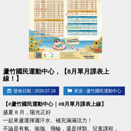
-洽詢專線：03-2639066 #112
-官網 :
https://www.lzsports.com.tw/zh_TW/news/pageID/1/
-FB : 桃園市蘆竹國民運動中心
-IG : @luzhusports
點圖片展開大圖
蘆竹國民運動中心，【8月單月課表上
線！】
發佈日期 : 2026.07.18
來源 : 蘆竹國民運動中心
【#蘆竹國民運動中心｜#8月單月課表上線】
盛夏 8 月，陽光正好
一起來蘆運揮灑汗水、補充滿滿活力！
不論是有氧、瑜珈、飛輪，還是球類、兒童課程，