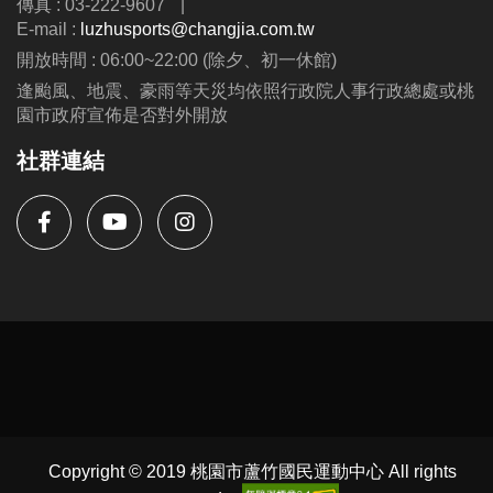
傳真 : 03-222-9607
|
公益免費講座・限額30位
E-mail :
luzhusports@changjia.com.tw
掃描 QR Code 填表報名，馬上卡位
開放時間 : 06:00~22:00 (除夕、初一休館)
逢颱風、地震、豪雨等天災均依照行政院人事行政總處或桃
園市政府宣佈是否對外開放
社群連結
Copyright © 2019 桃園市蘆竹國民運動中心 All rights