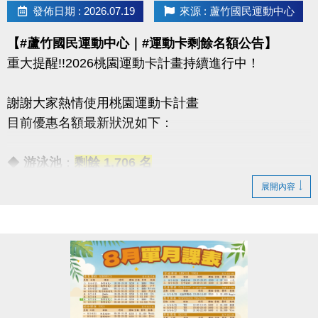
08/30 #前 本期臨櫃報名
發佈日期 : 2026.07.19
來源 : 蘆竹國民運動中心
【#蘆竹國民運動中心｜#運動卡剩餘名額公告】
．◆* 有 #加碼優惠 喔 ◆*．
重大提醒!!2026桃園運動卡計畫持續進行中！
同一人報名三門以上 → 88折優惠
同一人報名兩門以上 → 9折優惠
謝謝大家熱情使用桃園運動卡計畫
目前優惠名額最新狀況如下：
連絡資訊
-洽詢專線：03-2639066 #112
◆
游泳池
：
剩餘 1,706 名
-官網 :
◆
體適能
：優惠名額
已全數用盡
！
展開內容
https://www.lzsports.com.tw/zh_TW/news/pageID/1/
-FB : 桃園市蘆竹國民運動中心
感謝大家一起加入運動的行列！
-IG : @luzhusports
歡迎持續關注蘆竹國民運動中心，掌握最新優惠與活
動資訊。
連絡資訊