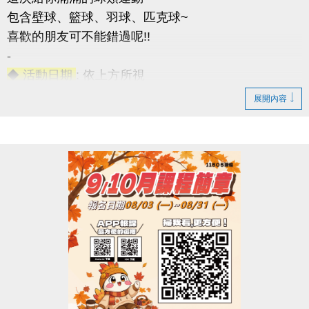
包含壁球、籃球、羽球、匹克球~
喜歡的朋友可不能錯過呢!!
-
◆ 活動日期
: 依上方所視
◆ 成人課程
：16歲以上
展開內容
◆ 兒童課程
：7~15歲
◆ 優惠2重奏
1. 參與任一課程即贈黑松FIN運動飲料一瓶(上課當天
發放)。
2. 報名此次公益課程且開班成功學員，報名9-10月期
課及球類家教課(10H)項目享9折優惠。
◆ 名額有限，報滿為止(報名不限大小朋友~)
連絡資訊