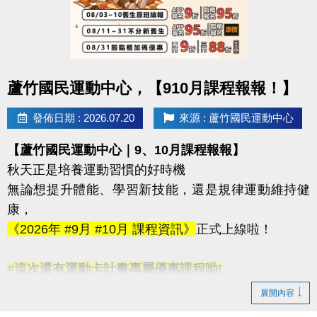
-洽詢專線：03-2639066 #115
-官網 :
https://www.lzsports.com.tw/zh_TW/news/pageID/1/
-FB : 桃園市蘆竹國民運動中心
點圖片展開大圖
蘆竹國民運動中心，【910月課程報報！】
-IG : @luzhusports
發佈日期 : 2026.07.20
來源 : 蘆竹國民運動中心
【蘆竹國民運動中心｜9、10月課程報報】
秋天正是培養運動習慣的好時機
無論想提升體能、學習新技能，還是規律運動維持健
康，
《2026年 #9月 #10月 課程資訊》
正式上線啦！
#這次還有運動卡計畫專屬優惠課程呦!
◆ 看簡章請點我 https://reurl.cc/N2ovnx
展開內容
◆ 課程報名方式 #可臨櫃 #可線上