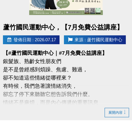
-官網 :
https://www.lzsports.com.tw/zh_TW/news/pageID/1/
-FB : 桃園市蘆竹國民運動中心
點圖片展開大圖
蘆竹國民運動中心，【7月免費公益講座】
-IG : @luzhusports
發佈日期 : 2026.07.17
來源 : 蘆竹國民運動中心
【#蘆竹國民運動中心｜#7月免費公益講座】
銀髮族、熟齡女性朋友們
是不是曾經感到煩躁、焦慮、難過，
卻不知道這些情緒從哪裡來？
有時候，我們急著讓情緒消失，
卻忘了停下來聽聽它想告訴我們什麼。
情緒不是麻煩，而是內心傳遞的重要訊息
展開內容
【這次特別邀請】
#謐時光心理諮商所 －鄭睿文、賴郁丹實習心理師