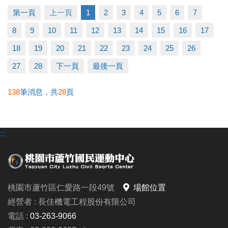
第一頁
上一頁
1
2
3
4
5
6
7
【本次講座主題】
8
9
10
11
12
13
14
15
16
17
我的情緒在說什麼？一場認識自己的練習
#帶你一起：
18
19
20
21
22
23
24
25
26
◆ 看見自己的情緒，認識情緒真正的樣貌
27
28
下一頁
最後一頁
◆ 理解焦慮、憤怒、難過背後的需求與期待
◆ 學習以接納與理解的方式，與情緒和平相處
138
筆消息，共
28
頁
◆ 帶走呼吸練習、身體覺察、情緒命名等實用的自我
照顧方法
:::
【#活動日期】7/31 (五)
【#活動時間】下午 14:00-16:00
【#活動地點】本中心 2F有氧教室
桃園市蘆竹區仁愛路一段49號
場館位置
【#報名連結】https://reurl.cc/XxelbD
經營者 : 長佳機電工程股份有限公司
【#洽詢專線】03-2639066 #106
電話 :
03-263-9066
-