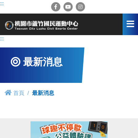
跳
:::
到
主
要
內
容
:::
區
最新消息
首頁
最新消息