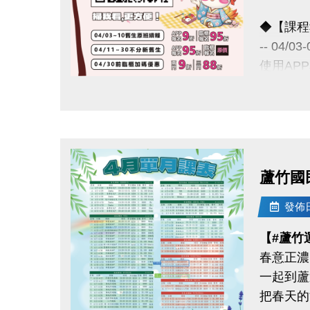
◆【課程
-- 04/
使用AP
舊生們享
點圖片展開大圖
◆【舊生
報名完整
且開班成
蘆竹國
04/11-
發佈日期
APP報
【#蘆竹
春意正濃
04/30
一起到蘆
把春天的
《 有 加