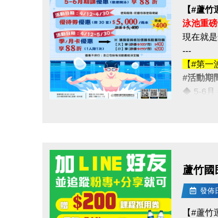
【#蘆竹
泳池重磅
現在就是
---
【#第一
#活動期間
◆ 5-6
---
點圖片展開大圖
【#第二
#活動期間
◆ 優待券
（原價 $5
蘆竹國
---
【#第三
發佈日期
#活動期間
【#蘆竹
◆ 季卡 