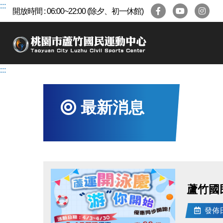
跳
:::
開放時間 : 06:00~22:00 (除夕、初一休館)
到
主
要
內
容
:::
區
最新消息
蘆竹國
發佈日期