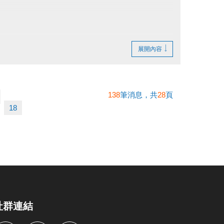
展開內容
138
筆消息，共
28
頁
繳費憑證及發票至本中心辦理退費。
18
社群連結