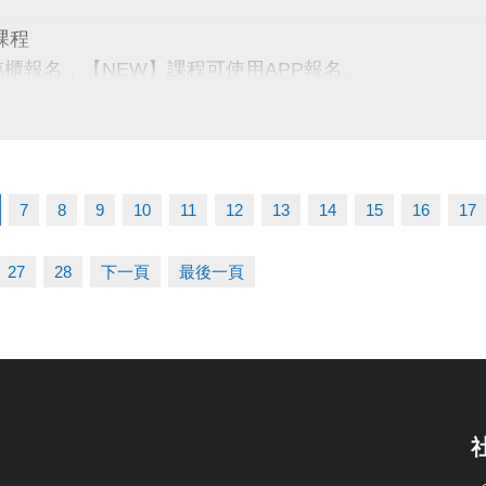
名三門以上 → 88折優惠
課程
名兩門以上 → 9折優惠
臨櫃報名，【NEW】課程可使用APP報名。
【 * 】請自備瑜珈墊。
【 ★ 】為平日優惠課程。
03-2639066 #115、116
請穿著運動服裝，並攜帶毛巾、水。
tps://www.lzsports.com.tw/zh_TW/news/pageID/1/
、瑜珈、飛輪需年滿15歲；懸吊、空瑜需年滿18歲。
 桃園市蘆竹國民運動中心
7
8
9
10
11
12
13
14
15
16
17
人數不足無法開班，將於開課前通知，並請持原信用卡、
uzhusports
27
28
下一頁
最後一頁
03-2639066 #112
tps://www.lzsports.com.tw/zh_TW/news/pageID/1/
 桃園市蘆竹國民運動中心
uzhusports