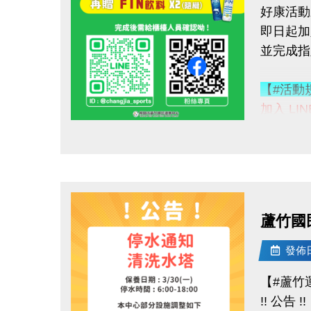
好康活動
即日起加入
加碼好康
並完成
購買會員
◆【大】$
【#活動
◆【小】$
加入 LI
1. LINE
數量有限
點圖片展開大圖
好友募集
優惠不併
2.
追蹤
------------
3.
分享
連絡資訊
4.
按讚並
-洽詢專線：
蘆竹國
完成後需
-官網 : ht
-FB :
發佈日期
【#活動
-IG : @l
【#蘆竹
◆ 立即贈
!! 公告 !!
◆ 再送 