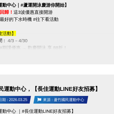
運動中心｜#蘆運開泳慶游你開始】
回歸！
這3波優惠直接開游
最好的下水時機 #往下看活動
波活動】
 :
4/3－4/30
月 #期課優惠 → 歡慶開泳 享 88折！
波活動】
 :
4/12－4/30
限量優惠 → 兩本只要 $5,000
,400，現省 $400）
民運動中心，【長佳運動LINE好友招募】
波活動】
 : 2026.03.25
來源 : 蘆竹國民運動中心
 :
4/12－5/30
運動中心 ｜#長佳運動LINE好友招募】
/ 月卡優惠 → 享 88折（每人限1次）