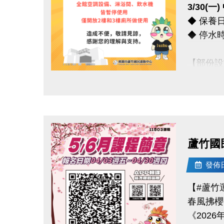
3/30(
◆ 保養日期
【#$20
◆ 停水時間 
於
6/30
> 優惠券的
【部份設
> 本券適用
◆ 全館
想報名期課
點圖片展開大圖
◆ 僅開
*** 造
蘆竹國
連絡資訊
-洽詢專線：
發佈日期
-官網 : ht
【#蘆竹
-FB :
春風拂櫻
-IG : @l
《2026