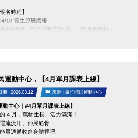
報名時程】
03-04/10 舊生原班續報
P享9折優惠（部分課程無折扣），臨櫃享95折~
有優先報名的期間，千萬別錯過！
定義】
3-4月期課、4月單月課程
功，無中途退費之學員
民運動中心，【4月單月課表上線】
04/30 不分新舊生
 : 2026.03.12
來源 : 蘆竹國民運動中心
名享95折優惠
運動中心｜#4月單月課表上線】
的 4 月，萬物生長、活力滿滿！
 前 本期臨櫃報名
運流流汗、伸展筋骨
能量通通收進身體裡吧
碼優惠 喔 》