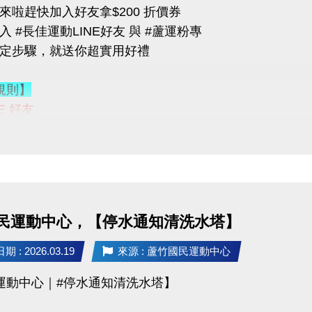
來啦趕快加入好友拿$200 折價券
 #長佳運動LINE好友 與 #蘆運粉專
指定步驟，就送你超實用好禮
可加價租置物櫃：
400/月（原價 $500）
規則】
200/月（原價 $250）
NE 好友
 ID：
@changjia_sports
，錯過就要等下次！
連結：
https://reurl.cc/qp5rQD
行；本公司保有活動最終決定權
【蘆竹國民運動中心】臉書粉絲專頁
-------------------------
臉書粉絲專頁的貼文（設為公開）
 @一位好友留言
「@______ #蘆竹好友拿優惠」
03-2639066 #115、116
民運動中心，【停水通知清洗水塔】
至櫃檯由工作人員確認
tps://www.lzsports.com.tw/zh_TW/news/pageID/1/
 桃園市蘆竹國民運動中心
 : 2026.03.19
來源 : 蘆竹國民運動中心
獎品】
uzhusports
運動中心｜#停水通知清洗水塔】
送 $200 課程抵用券
FIN飲料 x2（隨機）