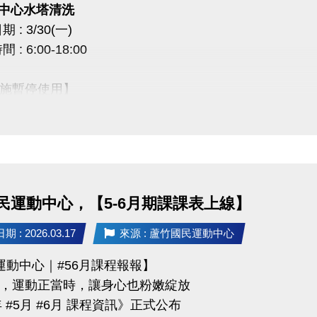
一) 中心水塔清洗
 : 3/30(一)
0 課程抵用券說明】
: 6:00-18:00
前加
入LINE好友，即可獲得
首發禮200元優惠券
！
使用期限
至115/6/30止
，逾期即失效。
施暫停使用】
於長佳所屬運動中心期課及家教課單筆消費折抵（體驗課程不適用），須現場報名繳費
空調設備、淋浴間、飲水機
及家教班的運動好友們，千萬別錯過喔～～～
放2樓和3樓廁所做使用
成不便，敬請見諒 ***
民運動中心，【5-6月期課課表上線】
03-2639066 #111、112
 : 2026.03.17
來源 : 蘆竹國民運動中心
tps://www.lzsports.com.tw/zh_TW/news/pageID/1/
運動中心｜#56月課程報報】
 桃園市蘆竹國民運動中心
，運動正當時，讓身心也粉嫩綻放
uzhusports
年 #5月 #6月 課程資訊》正式公布