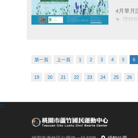
同一人報
4月單月
同一人報
▶ 課程
▶ 標示
連絡資訊
點圖片展開大圖
▶ 標示
-洽詢專線：
▶ 上課
-官網 : ht
▶ 有氧
-FB :
第一頁
上一頁
1
2
3
4
5
6
▶ 若因
-IG : @l
19
20
21
22
23
24
25
26
連絡資訊
-洽詢專線：
-官網 : ht
:::
-FB :
-IG : @l