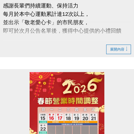
感謝長輩們持續運動、保持活力
每月於本中心運動累計達12次以上，
並出示「敬老愛心卡」的市民朋友，
即可於次月公告名單後，獲得中心提供的小禮回饋
請於115年2/5日後 攜帶敬老愛心卡至本中心領取
展開內容
領取提醒
◆ 需本人親自前來領取
◆ 不可委託他人代領
持續運動不僅讓身體更健康，
還能感受滿滿的鼓勵與心意
連絡資訊
-洽詢專線：03-2639066 #112