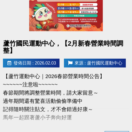
-官網 :
https://www.lzsports.com.tw/zh_TW/news/pageID/1/
-FB : 桃園市蘆竹國民運動中心
-IG : @luzhusports
點圖片展開大圖
蘆竹國民運動中心，【2月新春營業時間調
整】
發佈日期 : 2026.02.03
來源 : 蘆竹國民運動中心
【蘆竹運動中心｜2026春節營業時間公告】
~~~~~~注意啦~~~~~~
春節期間將調整營業時間，請大家留意～
過年期間還有驚喜活動偷偷準備中
記得隨時關注貼文，才不會錯過好康～
馬年一起跟著蘆小子奔向好運