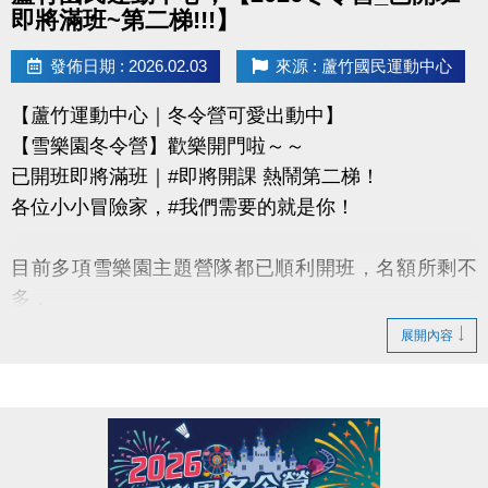
即將滿班~第二梯!!!】
發佈日期 : 2026.02.03
來源 : 蘆竹國民運動中心
【蘆竹運動中心｜冬令營可愛出動中】
【雪樂園冬令營】歡樂開門啦～～
已開班即將滿班｜#即將開課 熱鬧第二梯！
各位小小冒險家，#我們需要的就是你！
目前多項雪樂園主題營隊都已順利開班，名額所剩不
多，
還有部分課程即將開課，只差幾位小小探險家就能啟
展開內容
程！
快跟著「蘆寶」和「薇薇」一起勇闖雪樂園，
留下最歡樂、最難忘的冬日回憶吧～
【加碼優惠】