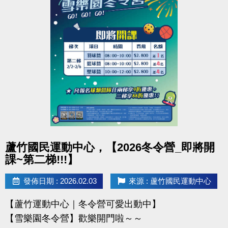
凡報名球類營隊任兩梯享9折優惠，三梯享88折優惠!!
【報名資訊】開課前皆可報名，把握最後機會！
連絡資訊
-洽詢專線：03-2639066 #115、116
-官網 :
https://www.lzsports.com.tw/zh_TW/news/pageID/1/
-FB : 桃園市蘆竹國民運動中心
-IG : @luzhusports
點圖片展開大圖
蘆竹國民運動中心，【2026冬令營_即將開
課~第二梯!!!】
發佈日期 : 2026.02.03
來源 : 蘆竹國民運動中心
【蘆竹運動中心｜冬令營可愛出動中】
【雪樂園冬令營】歡樂開門啦～～