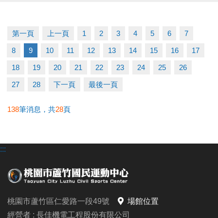
運動不孤單～我們一起健康加分
第一頁
上一頁
1
2
3
4
5
6
7
連絡資訊
8
9
10
11
12
13
14
15
16
17
-洽詢專線：03-2639066 #111
-官網 :
18
19
20
21
22
23
24
25
26
https://www.lzsports.com.tw/zh_TW/news/pageID/1/
27
28
下一頁
最後一頁
-FB : 桃園市蘆竹國民運動中心
-IG : @luzhusports
138
筆消息，共
28
頁
:::
桃園市蘆竹區仁愛路一段49號
場館位置
經營者 : 長佳機電工程股份有限公司