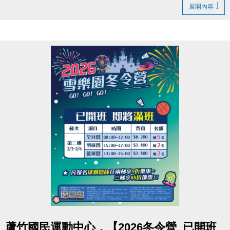
【休館】
展開內容
2/16(一)除夕、2/17(二)初一
【營業時間調整】
2/18(三)初二至2/21(六)初五 營業時間為 08:00-16:00
【正常營業】
2/22(日)初六 起恢復正常營業時間~
連絡資訊
-洽詢專線：03-2639066 #115、116
-官網 :
https://www.lzsports.com.tw/zh_TW/news/pageID/1/
-FB : 桃園市蘆竹國民運動中心
-IG : @luzhusports
點圖片展開大圖
蘆竹國民運動中心，【2026冬令營_已開班