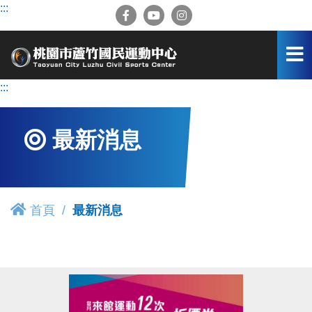
跳
:::
到
主
要
內
容
:::
區
最新消息
首頁
最新消息