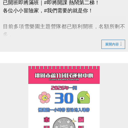
已開班即將滿班｜#即將開課 熱鬧第二梯！
各位小小冒險家，#我們需要的就是你！
目前多項雪樂園主題營隊都已順利開班，名額所剩不
多，
還有部分課程即將開課，只差幾位小小探險家就能啟
展開內容
程！
快跟著「蘆寶」和「薇薇」一起勇闖雪樂園，
留下最歡樂、最難忘的冬日回憶吧～
【加碼優惠】
凡報名球類營隊任兩梯享9折優惠，三梯享88折優惠!!
【報名資訊】開課前皆可報名，把握最後機會！
連絡資訊
-洽詢專線：03-2639066 #115、116