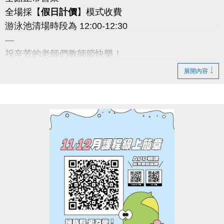
全場採【
假日計價
】模式收費
游泳池清場時段為 12:00-12:30
—
祝辛苦的老師們教師節快樂！
若有相關問題歡迎撥打 ☎ 03-2639066 #111 客服部
展開內容