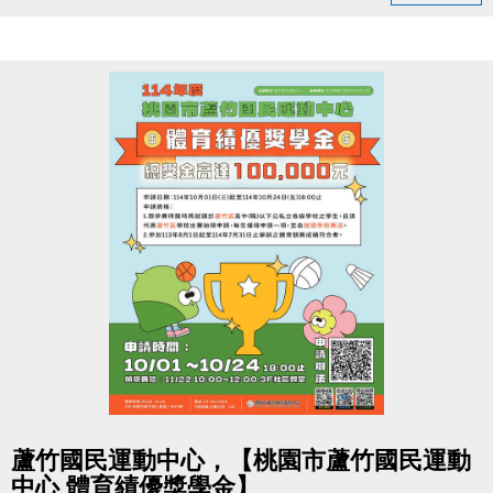
10/3-10/10 舊生原班續報
使用APP享9折優惠（部分課程無折扣），臨櫃享95折
~
舊生們享有優先報名的期間，千萬別錯過！
【舊生定義】
報名完整9-10月期課、10月單月課程
且開班成功，無中途退費之學員
10/11-10/31 不分新舊生
APP報名享95折優惠
10/31 前 本期臨櫃報名
．◆* 有 加碼優惠 喔 ◆*．
同一人報名三門以上 → 88折優惠
同一人報名兩門以上 → 9折優惠
點圖片展開大圖
蘆竹國民運動中心，【桃園市蘆竹國民運動
跟著蘆寶與薇薇，暖暖過冬一起動！
中心 體育績優獎學金】