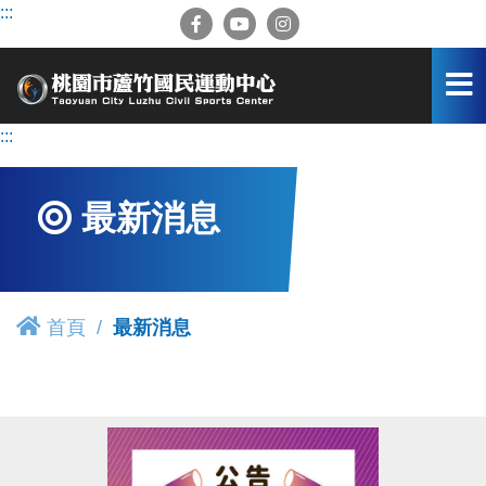
跳
:::
到
主
要
內
容
:::
區
最新消息
首頁
最新消息