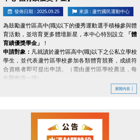
發佈日期 : 2025.09.25
來源 : 蘆竹國民運動中心
為鼓勵蘆竹區高中(職)以下的優秀運動選手積極參與體
育活動，並培育更多體壇新星，本中心特別設立
「體
育績優獎學金」
！
申請對象：
凡就讀於蘆竹區高中(職)以下之公私立學校
學生，並代表蘆竹區學校參加各類體育競賽，成績符
合資格者即可提出申請。（需由蘆竹區學校薦送，每
生限申請一項）
獎勵範圍：
自 113/8/1 至 114/7/31 間，代表國家或桃
展開內容
園市參加國際性及全國性運動賽事，表現優異的同學
們，都有機會獲得獎學金！
包含：奧運、亞運、全國運動會、全中運、大專盃、
全國性單項賽事等。（詳細規範請掃QR碼看申請辦
法）
即日起接受申請！ 歡迎各校推薦優秀選手，共同為蘆