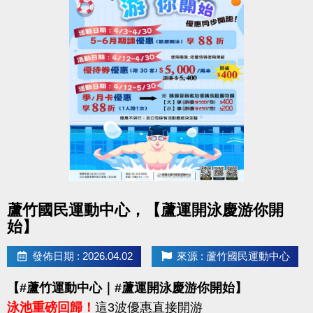
點圖片展開大圖
蘆竹國民運動中心，【蘆運開泳慶游你開
始】
發佈日期 : 2026.04.02
來源 : 蘆竹國民運動中心
【#蘆竹運動中心｜#蘆運開泳慶游你開始】
泳池重磅回歸！
這3波優惠直接開游