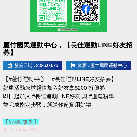
購買會員可加價租置物櫃：
◆【大】$400/月（原價 $500）
◆【小】$200/月（原價 $250）
數量有限，錯過就要等下次！
點圖片展開大圖
蘆竹國民運動中心，【長佳運動LINE好友招
優惠不併行；本公司保有活動最終決定權
募】
-------------------------------------
連絡資訊
發佈日期 : 2026.03.25
來源 : 蘆竹國民運動中心
-洽詢專線：03-2639066 #115、116
【#蘆竹運動中心 ｜#長佳運動LINE好友招募】
-官網 :
好康活動來啦趕快加入好友拿$200 折價券
https://www.lzsports.com.tw/zh_TW/news/pageID/1/
即日起加入 #長佳運動LINE好友 與 #蘆運粉專
-FB : 桃園市蘆竹國民運動中心
並完成指定步驟，就送你超實用好禮
-IG : @luzhusports
【#活動規則】
加入 LINE 好友