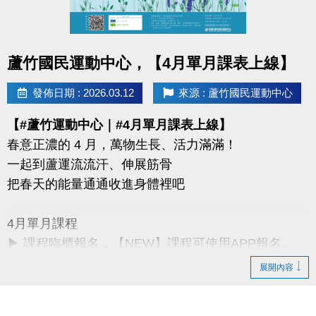
同一人報名三門以上 → 88折優惠
同一人報名兩門以上 → 9折優惠
點圖片展開大圖
蘆竹國民運動中心，【4月單月課表上線】
連絡資訊
-洽詢專線：03-2639066 #115、116
發佈日期 : 2026.03.12
來源 : 蘆竹國民運動中心
-官網 :
【#蘆竹運動中心｜#4月單月課表上線】
https://www.lzsports.com.tw/zh_TW/news/pageID/1/
春意正濃的 4 月，萬物生長、活力滿滿！
-FB : 桃園市蘆竹國民運動中心
一起到蘆運流流汗、伸展筋骨
-IG : @luzhusports
把春天的能量通通收進身體裡吧
4月單月課程
▶ 課程臨櫃報名，【NEW】課程可使用APP報名。
▶ 標示【 * 】請自備瑜珈墊。
展開內容
▶ 標示【 ★ 】為平日優惠課程。
▶ 上課請穿著運動服裝，並攜帶毛巾、水。