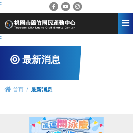
跳
:::
到
主
要
內
容
:::
區
最新消息
首頁
最新消息