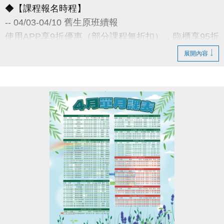
◆【課程報名時程】
-- 04/03-04/10 舊生原班續報
使用APP享9折優惠（部分課程無折扣），臨櫃享95折
~
展開內容
舊生們享有優先報名的期間，千萬別錯過！
◆【舊生定義】
報名完整3-4月期課、4月單月課程
且開班成功，無中途退費之學員
04/11-04/30 不分新舊生
APP報名享95折優惠
04/30 前 本期臨櫃報名
《 有 加碼優惠 喔 》