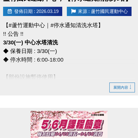
> 本券適用於長佳所屬運動中心期課及家教課單筆消費折抵（體驗課程不適
發佈日期 : 2026.03.19
來源 : 蘆竹國民運動中心
用），須現場報名繳費使用。
想報名期課及家教班的運動好友們，千萬別錯過喔～～～
【#蘆竹運動中心｜#停水通知清洗水塔】
!! 公告 !!
3/30(一) 中心水塔清洗
◆ 保養日期 : 3/30(一)
◆ 停水時間 : 6:00-18:00
【部份設施暫停使用】
◆ 全館空調設備、淋浴間、飲水機
展開內容
◆ 僅開放2樓和3樓廁所做使用
*** 造成不便，敬請見諒 ***
連絡資訊
-洽詢專線：03-2639066 #111、112