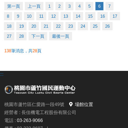
▶ 有氧、瑜珈、飛輪需年滿15歲；懸吊、空瑜需年滿
第一頁
上一頁
1
2
3
4
5
6
7
18歲。
8
9
10
11
12
13
14
15
16
17
▶ 若因人數不足無法開班，將於開課前通知，並請持
原信用卡、繳費憑證及發票至本中心辦理退費。
18
19
20
21
22
23
24
25
26
27
28
下一頁
最後一頁
連絡資訊
-洽詢專線：03-2639066 #112
138
筆消息，共
28
頁
-官網 :
https://www.lzsports.com.tw/zh_TW/news/pageID/1/
:::
-FB : 桃園市蘆竹國民運動中心
-IG : @luzhusports
桃園市蘆竹區仁愛路一段49號
場館位置
經營者 : 長佳機電工程股份有限公司
電話 :
03-263-9066