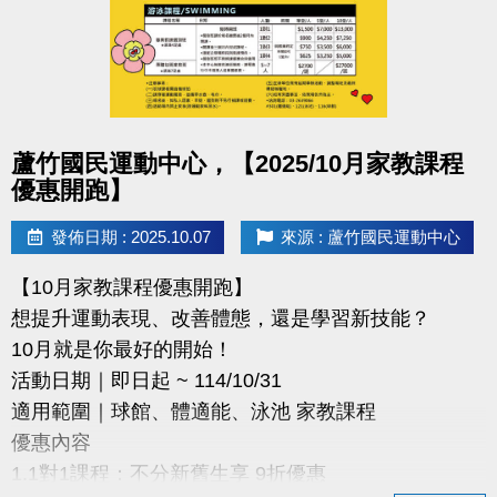
詳細參賽辦法請掃描QR-Code查看
快標記身邊有小小畫家的朋友，一起來報名！
#蘆竹國民運動中心 #著色比賽 #兒童繪畫 #親子活動
#桃園童趣 #繪畫比賽
點圖片展開大圖
蘆竹國民運動中心，【2025/10月家教課程
優惠開跑】
發佈日期 : 2025.10.07
來源 : 蘆竹國民運動中心
【10月家教課程優惠開跑】
想提升運動表現、改善體態，還是學習新技能？
10月就是你最好的開始！
活動日期｜即日起 ~ 114/10/31
適用範圍｜球館、體適能、泳池 家教課程
優惠內容
1.1對1課程：不分新舊生享 9折優惠