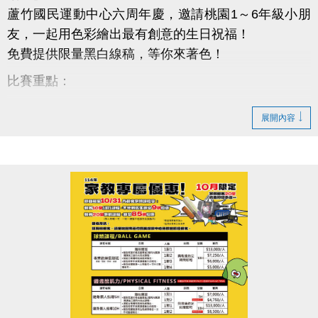
蘆竹國民運動中心六周年慶，邀請桃園1～6年級小朋
友，一起用色彩繪出最有創意的生日祝福！
免費提供限量黑白線稿，等你來著色！
比賽重點：
免費索取中心限定著色稿（數量有限，送完為止）
展開內容
參賽資格：桃園市國小1～6年級學生（設籍或就讀皆
可）
投稿時間：10/6～10/26 晚上8點前
投稿地點：蘆竹國民運動中心一樓櫃台
超豐厚獎勵：
總獎金高達6,000元，還有作品展出機會！
快帶著孩子來參加，讓創意變成驚喜大獎！
有問題歡迎私訊小編或電話詢問：03-2639066 #106