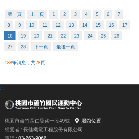
講座時間｜10/18 (六) 16:30－18:00
講座地點｜蘆竹國民運動中心 3樓社區教室
第一頁
上一頁
1
2
3
4
5
6
7
（桃園市蘆竹區仁愛路一段49號）
8
9
10
11
12
13
14
15
16
17
公益免費講座
限額 15 位！ 掃描 QR Code 或連結填表報名，馬上卡
18
19
20
21
22
23
24
25
26
位！
27
28
下一頁
最後一頁
報名連結：
https://forms.gle/Fqt1ufVS6ns7nS3B8
138
筆消息，共
28
頁
若有相關問題，請電洽 03-2639066 #106
:::
桃園市蘆竹區仁愛路一段49號
場館位置
經營者 : 長佳機電工程股份有限公司
電話 :
03-263-9066