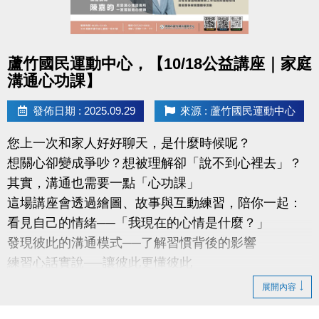
點圖片展開大圖
蘆竹國民運動中心，【10/18公益講座｜家庭
溝通心功課】
發佈日期 : 2025.09.29
來源 : 蘆竹國民運動中心
您上一次和家人好好聊天，是什麼時候呢？
想關心卻變成爭吵？想被理解卻「說不到心裡去」？
其實，溝通也需要一點「心功課」
這場講座會透過繪圖、故事與互動練習，陪你一起：
看見自己的情緒──「我現在的心情是什麼？」
發現彼此的溝通模式──了解習慣背後的影響
練習心話實說──讓彼此更懂彼此
講師：陳嘉昀｜尼思湖心理諮商所 — 實習諮商心理師
展開內容
專長於家庭情緒探索、親密關係與團體帶領