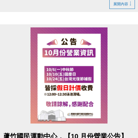
2.20堂課程：報名即享 85折優惠(一對一課程不包含在
展開內容
此活動內)
再加碼送「精美禮物多選一」(品項依現場公告為主，
數量有限，送完為止)
點圖片展開大圖
蘆竹國民運動中心，【10 月份營業公告】