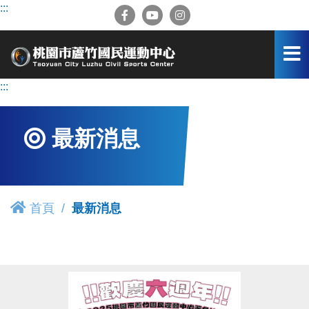
跳
:::
到
主
要
內
容
:::
區
最新消息
首頁
最新消息