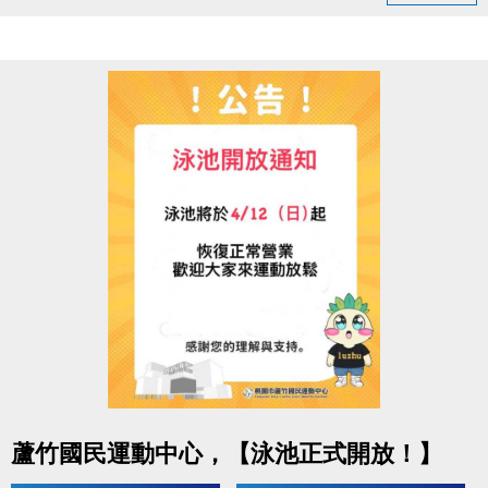
◆ 05/03（日）18:00–22:00
造成不便敬請見諒，感謝您的理解與配合
連絡資訊
-洽詢專線：03-2639066 #115、116
-官網 :
https://www.lzsports.com.tw/zh_TW/news/pageID/1/
-FB : 桃園市蘆竹國民運動中心
-IG : @luzhusports
點圖片展開大圖
蘆竹國民運動中心，【泳池正式開放！】