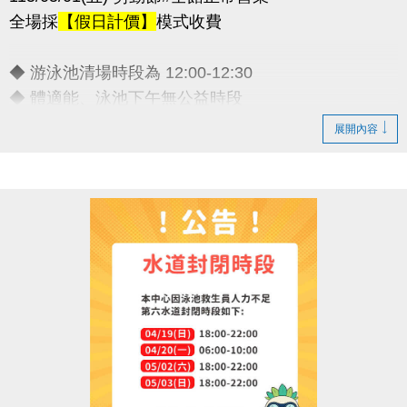
全場採
【假日計價】
模式收費
◆ 游泳池清場時段為 12:00-12:30
◆ 體適能、泳池下午無公益時段
◆ 連假期間期課課程暫停乙次
展開內容
敬請諒解 感謝配合
連絡資訊
-洽詢專線：03-2639066 #111
-官網 :
https://www.lzsports.com.tw/zh_TW/news/pageID/1/
-FB : 桃園市蘆竹國民運動中心
-IG : @luzhusports