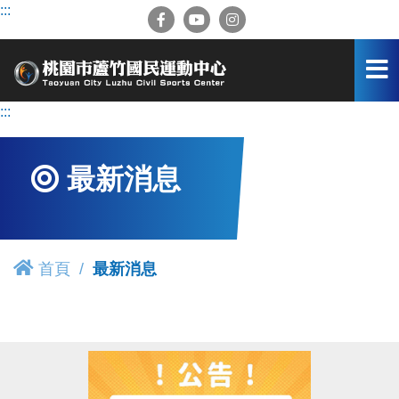
跳
:::
到
主
要
內
容
:::
區
最新消息
首頁
最新消息