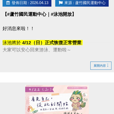
發佈日期 : 2026.04.13
來源 : 蘆竹國民運動中心
【#蘆竹國民運動中心｜#泳池開放】
好消息來啦！！
泳池將於
4/12（日）正式恢復正常營業
大家可以安心回來游泳、運動啦～
感謝這段時間的耐心等候與體諒
展開內容
快揪朋友一起來游一波吧！
連絡資訊
-洽詢專線：03-2639066 #115、116
-官網 :
https://www.lzsports.com.tw/zh_TW/news/pageID/1/
-FB : 桃園市蘆竹國民運動中心