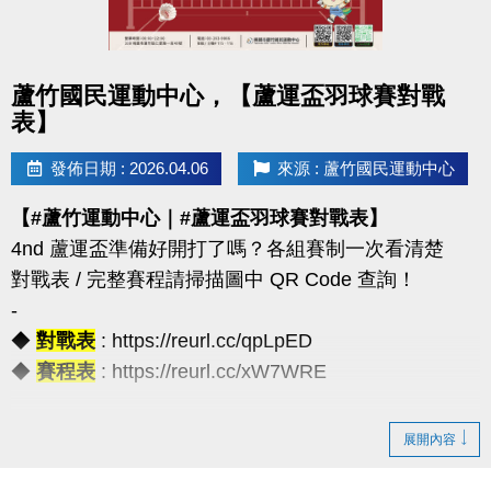
◆公益免費講座・限額30位
◆掃描 QR Code 填表報名，馬上卡位
◆報名連結：https://forms.gle/JoHWjJ3ikHMRFTwcA
點圖片展開大圖
蘆竹國民運動中心，【蘆運盃羽球賽對戰
表】
發佈日期 : 2026.04.06
來源 : 蘆竹國民運動中心
【#蘆竹運動中心｜#蘆運盃羽球賽對戰表】
4nd 蘆運盃準備好開打了嗎？各組賽制一次看清楚
對戰表 / 完整賽程請掃描圖中 QR Code 查詢！
-
◆
對戰表
: https://reurl.cc/qpLpED
◆
賽程表
: https://reurl.cc/xW7WRE
【注意事項】
展開內容
（一）報名請攜帶學生證為憑，不可降級參加。