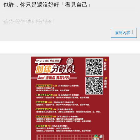
也許，你只是還沒好好「看見自己」
這次我們特別邀請到
#謐時光心理諮商所 －馬天日(實習心理師)
展開內容
【#本次講座主題 : 看見自己從此刻開始】
帶你一起：
◎ 認識「自我覺察」的重要性
◎ 學會辨識情緒與內在需求
◎ 練習簡單實用的覺察技巧
◎ 提升面對壓力與關係的能力
◆時間｜4/22 (三) 早上 10:00－12:00
◆地點｜蘆竹國民運動中心 3樓社區教室
◆洽詢專線｜03-2639066 #106
-