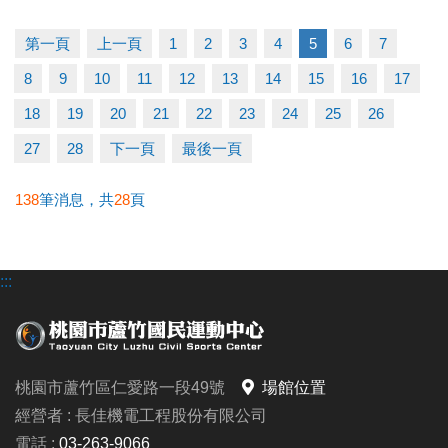
（二）比賽當日報到請出示身分證或健保卡，以備查
核。
第一頁
上一頁
1
2
3
4
5
6
7
（三）超過比賽時間 3 分鐘未出賽者，以棄權論（以
8
9
10
11
12
13
14
15
16
17
大會掛鐘為準）。
（四）為使比賽順利進行，大會有權調度場地安排及
18
19
20
21
22
23
24
25
26
出場順序，不得異議。
27
28
下一頁
最後一頁
（五）主辦單位保有延期舉辦比賽、調整場地及最終
解釋等權利。
138
筆消息，共
28
頁
（六）如有未盡事宜，依現場公告為主。
（七）洽詢專線：03-263-9066 #115、116
:::
-------------------------------------
連絡資訊
桃園市蘆竹區仁愛路一段49號
場館位置
-洽詢專線：03-2639066 #115、116
經營者 : 長佳機電工程股份有限公司
-官網 :
電話 :
03-263-9066