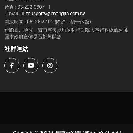
https://www.lzsports.com.tw/zh_TW/news/pageID/1/
傳真 : 03-222-9607
|
-FB : 桃園市蘆竹國民運動中心
E-mail :
luzhusports@changjia.com.tw
-IG : @luzhusports
開放時間 : 06:00~22:00 (除夕、初一休館)
逢颱風、地震、豪雨等天災均依照行政院人事行政總處或桃
園市政府宣佈是否對外開放
社群連結
Copyright © 2019 桃園市蘆竹國民運動中心 All rights