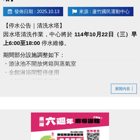
#蘆竹國民運動中心 #蘆竹運動不斷線
發佈日期 : 2025.10.13
來源 : 蘆竹國民運動中心
https://www.facebook.com/profile.php?
【停水公告｜清洗水塔】
id=61581947831365
因水塔清洗作業，中心將於
114年10月22日（三）早
上6:00至18:00
停水維修。
期間部分設施調整如下：
・游泳池不開放烤箱與蒸氣室
・全館淋浴間暫停使用
・全館飲水機暫停使用
展開內容
・僅B1與2、3樓廁所有提供水沖馬桶
備註：
1.會籍、優惠券、貴賓券效期延長一日
2.若遇下雨，施工將順延
造成不便，敬請見諒
感謝您的理解與配合