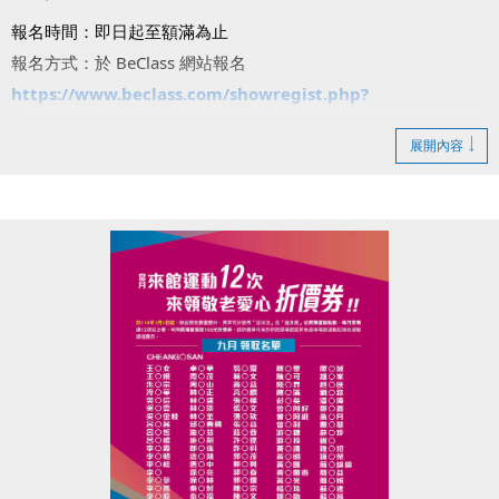
報名時間：即日起至額滿為止
報名方式：於 BeClass 網站報名
https://www.beclass.com/showregist.php?
regist_id=MzA1MDE3YzY4ZTBkNzJmNzdhNzU6U2hvd0Zv
展開內容
cm0=
注意事項：
・*號課程請自備瑜珈墊。
・羽球課請自備球拍，游泳課需穿著泳裝並攜帶泳具。
・兒童課程限7歲以上，一般課程限15歲以上。
・每人限報三堂課。
報名即享好禮：課程當日可領取【悅氏瓶裝水乙罐】！
注意事項：若報名後未請假缺席達2次，將暫停後續體驗課報名
資格。
動起來迎接6週年，一起體驗運動的快樂吧！