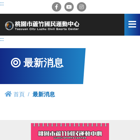
跳
:::
到
主
要
內
容
:::
區
最新消息
首頁
最新消息