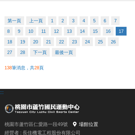
/需本人親自領取
/不可代領
第一頁
上一頁
1
2
3
4
5
6
7
運動不僅讓身體更健康，我們還加碼回饋給您～
8
9
10
11
12
13
14
15
16
17
健康加分、回饋加分、快樂也加分
18
19
20
21
22
23
24
25
26
詳情洽詢：03-2639066 #112 客服部
27
28
下一頁
最後一頁
#2025敬老回饋 #桃園市民限定 #多動多健康 #敬老愛
138
筆消息，共
28
頁
心卡專屬
:::
桃園市蘆竹區仁愛路一段49號
場館位置
經營者 : 長佳機電工程股份有限公司