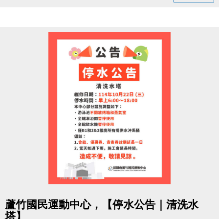
追蹤【蘆竹國民運動中心】粉絲專頁
按讚並留言「#蘆竹運動不斷線」
分享此貼文（設為公開）
完成後出示畫面給1樓櫃檯，即可領取
【貴賓券2張（總價值$200）】
限量600張，數量有限，先來先領！
每人限領一次，須本人親自領取，依現場登記順序發
放。
活動期間：即日起至 11/30止 或 贈完為止。
一起動起來，為六周年喝采，
讓運動的能量不斷線，健康持續上線！
本活動由蘆竹國民運動中心主辦，活動辦法與贈品內
點圖片展開大圖
容以本中心現場公告為準。
蘆竹國民運動中心，【停水公告｜清洗水
中心保留活動調整、修改及最終解釋之權利。
塔】