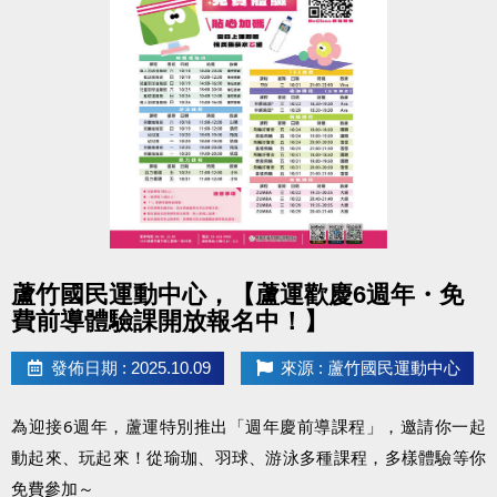
#蘆竹國民運動中心 #停水公告 #清洗水塔
點圖片展開大圖
蘆竹國民運動中心，【蘆運歡慶6週年・免
費前導體驗課開放報名中！】
發佈日期 : 2025.10.09
來源 : 蘆竹國民運動中心
為迎接6週年，蘆運特別推出「週年慶前導課程」，邀請你一起
動起來、玩起來！從瑜珈、羽球、游泳多種課程，多樣體驗等你
免費參加～