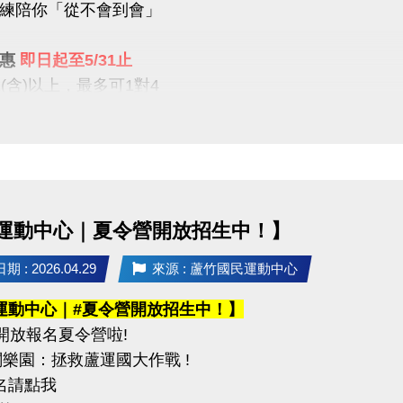
練陪你「從不會到會」
攜帶身分證影本或戶口名簿
----------------------------------------------------
優惠
即日起至5/31止
公告】
1(含)以上，最多可1對4
6（二）可至臉書或 IG 查看
屬教學限時優惠開跑
----------------------------------------------------
組別】
【9折】 / 二期享【85折】
組（34歲以下）
組 / 平日30組
（35－54歲）
組（55歲以上）
運動中心｜夏令營開放招生中！】
就沒有！這個夏天，不只是玩水
正「學會游」
：混合雙打（不限性別）
 : 2026.04.29
來源 : 蘆竹國民運動中心
----------------
運動中心｜#夏令營開放招生中！】
事項】
開放報名夏令營啦!
不在此優惠，登記時需先收費
名請攜帶身分證為憑，若兩位選手年紀組別不同，採年
闖關樂園：拯救蘆運國大作戰 !
生報名後課堂不得超過30堂(含現有課單)
賽當日報到請出示身分證或健保卡，以備查核。
報名請點我
程須於3個月內完成，逾期視同放棄(依定型化契約為主)
過比賽時間 3 分鐘未出賽者，以棄權論（以大會掛鐘為