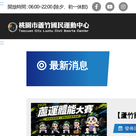
跳
:::
開放時間 : 06:00~22:00 (除夕、初一休館)
到
主
要
內
容
:::
區
最新消息
【蘆竹
發佈日期