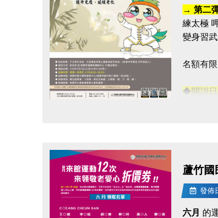
→ 第二
練太極 
變身習武
名額有限
◆開訓日
◆訓練時
點圖片展開大圖
◆訓練地
連絡資訊
-洽詢專線：
蘆竹國
-官網 : ht
-FB :
發佈日期
-IG : @l
六月
的運