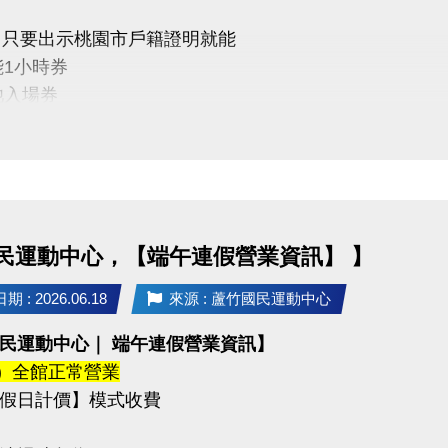
(五) 只要出示桃園市戶籍證明就能
能1小時券
池入場券
價10元
單～我們一起健康加分
民運動中心，【端午連假營業資訊】 】
03-2639066 #111
tps://www.lzsports.com.tw/zh_TW/news/pageID/1/
 : 2026.06.18
來源 : 蘆竹國民運動中心
 桃園市蘆竹國民運動中心
民運動中心｜ 端午連假營業資訊】
uzhusports
(五) 全館正常營業
假日計價】模式收費