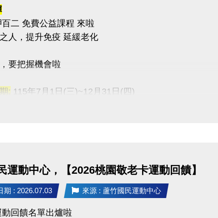
彈
呷百二 免費公益課程 來啦
之人，提升免疫 延緩老化
，要把握機會啦
期:
115年7月1日(三)~12月31日(四)
間:
每週一至週五 上午06:00-08:00
點:
桃園市蘆竹國民運動中心 三樓綜合球場
03-2639066 #115
民運動中心，【2026桃園敬老卡運動回饋】
tps://www.lzsports.com.tw/zh_TW/news/pageID/1/
 桃園市蘆竹國民運動中心
 : 2026.07.03
來源 : 蘆竹國民運動中心
uzhusports
動回饋名單出爐啦