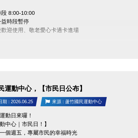
tps://www.lzsports.com.tw/zh_TW/news/pageID/1/
 8:00-10:00
 桃園市蘆竹國民運動中心
公益時段暫停
uzhusports
段歡迎使用、敬老愛心卡過卡進場
敬請見諒，感謝您的理解配合
03-2639066 #112
tps://www.lzsports.com.tw/zh_TW/news/pageID/1/
民運動中心，【市民日公布】
 桃園市蘆竹國民運動中心
uzhusports
 : 2026.06.25
來源 : 蘆竹國民運動中心
運動日來囉！
動中心｜市民日！】
一個週五，專屬市民的幸福時光