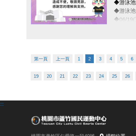
◆游泳池清
◆游泳池
◆06/1
-
點圖片展開大圖
◆連絡資
-洽詢專線：
第一頁
上一頁
1
2
3
4
5
6
-官網 : ht
-FB :
19
20
21
22
23
24
25
26
-IG : @l
:::