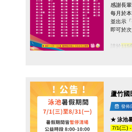
感謝長輩
每月於本
並出示「
即可於次
請於
11
點圖片展開大圖
領取提
◆ 需本
◆ 不可
蘆竹國
持續運動
還能感受
發佈日期
★ 泳池
連絡資訊
7/1(三)
-洽詢專線：