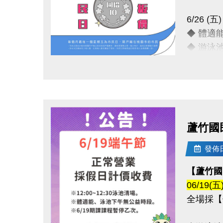
6/26 
◆ 體適
◆ 游泳
點圖片展開大圖
只要銅板
運動不孤
連絡資訊
蘆竹國
-洽詢專線：
-官網 : ht
發佈日期
-FB :
【蘆竹國
-IG : @l
06/19
全場採【