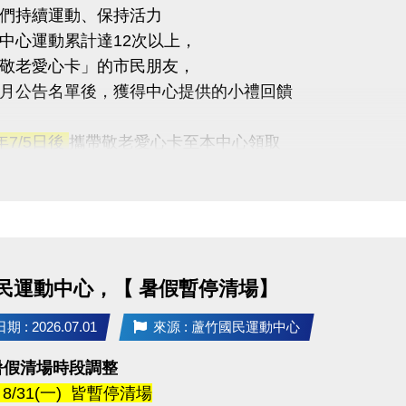
們持續運動、保持活力
中心運動累計達12次以上，
敬老愛心卡」的市民朋友，
月公告名單後，獲得中心提供的小禮回饋
5年7/5日後
攜帶敬老愛心卡至本中心領取
醒
人親自前來領取
委託他人代領
民運動中心，【 暑假暫停清場】
不僅讓身體更健康，
滿滿的鼓勵與心意
 : 2026.07.01
來源 : 蘆竹國民運動中心
暑假清場時段調整
 - 8/31(一) 皆暫停清場
03-2639066 #112