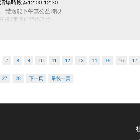
場時段為12:00-12:30
、體適能下午無公益時段
9(五)期課課程暫停乙次
訊
03-2639066 #115
7
8
9
10
11
12
13
14
15
16
17
tps://www.lzsports.com.tw/zh_TW/news/pageID/1/
 桃園市蘆竹國民運動中心
27
28
下一頁
最後一頁
uzhusports