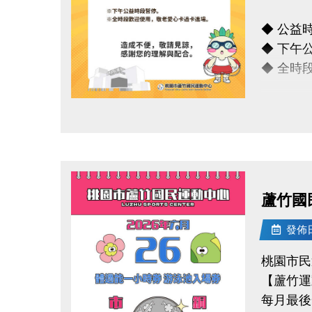
-官網 : ht
◆ 公益時段
-FB :
◆ 下午
-IG : @l
◆ 全時
造成不便
點圖片展開大圖
連絡資訊
-洽詢專線：
-官網 : ht
蘆竹國
-FB :
-IG : @l
發佈日期
桃園市民
【蘆竹運
每月最後