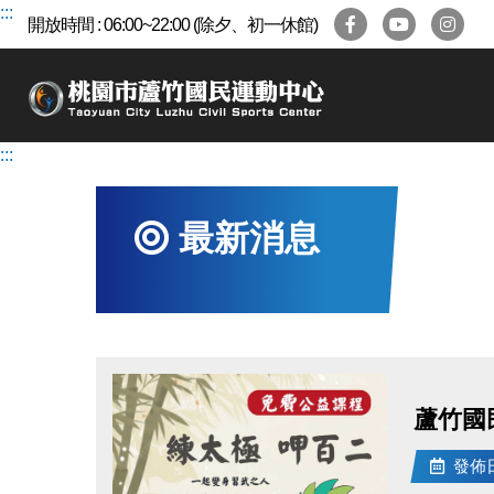
跳
:::
開放時間 : 06:00~22:00 (除夕、初一休館)
到
主
要
內
容
:::
區
最新消息
蘆竹國
發佈日期