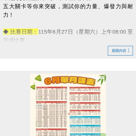
五大關卡等你來突破，測試你的力量、爆發力與耐
力！
◆ 比賽日期：
115年6月27日（星期六）上午08:00 至
完成比賽
◆ 報名資格：
18歲以上皆可參加（男子組／女子組）
展開內容
◆ 報名日期：
即日起至6月17日（星期二）
◆ 報名地點：
蘆竹國民運動中心 3F體適能櫃台（現場
報名）
◆ 活動
【免費報名】！
◆ 活動獎勵：
→ 冠軍獎金：5,000元
→ 亞軍獎金：3,000元
→ 季軍獎金：1,000元
-————————————
五大關卡連續挑戰