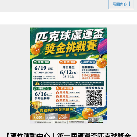
▶ 課程臨櫃報名，【NEW】課程可使用APP報名。
https://www.lzsports.com.tw/zh_TW/news/pageID/1/
展開內容
▶ 標示【 * 】請自備瑜珈墊。
-FB : 桃園市蘆竹國民運動中心
▶ 標示【 ★ 】為平日優惠課程。
-IG : @luzhusports
▶ 上課請穿著運動服裝，並攜帶毛巾、水。
▶ 有氧、瑜珈、飛輪需年滿15歲；懸吊、空瑜需年滿
18歲。
▶ 若因人數不足無法開班，將於開課前通知，並請持
原信用卡、繳費憑證及發票至本中心辦理退費。
連絡資訊
-洽詢專線：03-2639066 #112
-官網 :
https://www.lzsports.com.tw/zh_TW/news/pageID/1/
-FB : 桃園市蘆竹國民運動中心
-IG : @luzhusports
點圖片展開大圖
【蘆竹運動中心｜第一屆蘆運盃匹克球獎金