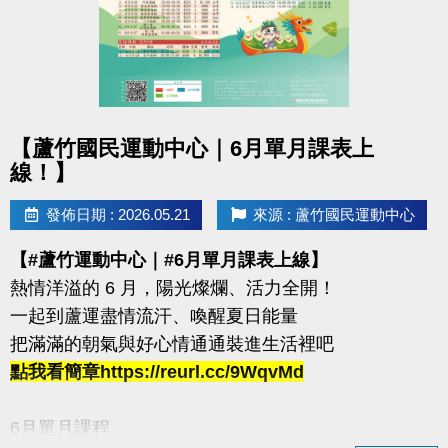
箱跳→ 藥球胸推→ SSB蹲舉→ 槓鈴借力推→滑雪機
每站分開計時，完成一個循環才算成功！
120秒內完成指定動作，考驗你的體能與意志力
凡報名參賽即可獲得 #限量T-SHIRT乙件（數量有限，
點圖片展開大圖
送完為止）
【蘆竹國民運動中心｜6月單月課表上
線！】
加碼優惠 :
發佈日期 : 2026.05.21
來源 : 蘆竹國民運動中心
1.參賽者折扣：參賽者於活動後1週內可享9折購買家
教課程或團體課程（含體驗課程）。
【#蘆竹運動中心｜#6月單月課表上線】
2.運動持續挑戰方案：參賽者若於活動後1週內報名體
熱情洋溢的 6 月，陽光燦爛、活力全開！
適能月會員或者海陸卡，可享9折優惠。
一起到蘆運盡情流汗、喚醒夏日能量
活動優惠不得與其他折扣、優惠、行銷活動合併使用
把滿滿的朝氣與好心情通通裝進生活裡吧
點我看簡章https://reurl.cc/9WqvMd
連絡資訊
-洽詢專線：03-2639066 #112、301
6月單月課程
-官網 :