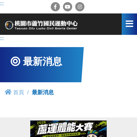
跳
:::
到
主
要
內
容
:::
區
最新消息
首頁
最新消息