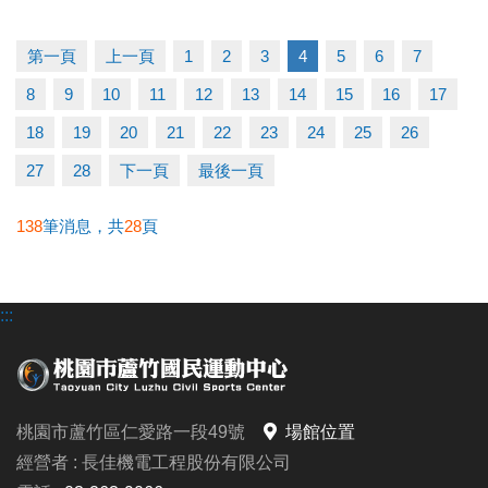
早鳥-----5/11至5/31享88折
一般-----6/1至6/21享95折
第一頁
上一頁
1
2
3
4
5
6
7
多梯優惠---兩梯9折/三梯88折/五梯85折
8
9
10
11
12
13
14
15
16
17
◆泳力試煉營
18
19
20
21
22
23
24
25
26
超早鳥---5/10前享85折
27
28
下一頁
最後一頁
早鳥-----5/11至5/31(一梯9折/兩梯88折)
一般-----6/1至6/30(一梯95折/兩梯9折/三梯88折)
138
筆消息，共
28
頁
◆耕斗耘
:::
早鳥---至6/28前
全日營 $8000/半日營 $4000/第一梯 $3000
6/28後報名 凡參加過耕斗耘或上課學員享9折優惠
桃園市蘆竹區仁愛路一段49號
場館位置
◆伊索教育科學全日營
經營者 : 長佳機電工程股份有限公司
第一周---$4900