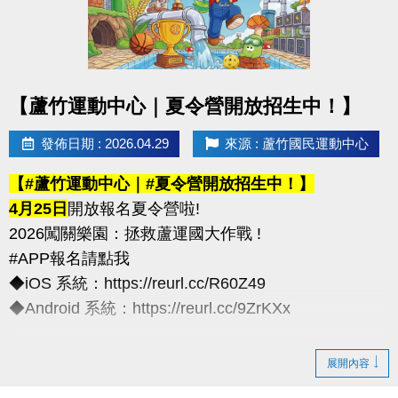
化契約為主)
※以上方案不可共用或轉為他人授課
----------------------------
點圖片展開大圖
【蘆竹運動中心｜夏令營開放招生中！】
連絡資訊
-洽詢專線：03-2639066 #111、112
發佈日期 : 2026.04.29
來源 : 蘆竹國民運動中心
-官網 :
【#蘆竹運動中心｜#夏令營開放招生中！】
https://www.lzsports.com.tw/zh_TW/news/pageID/1/
4月25日
開放報名夏令營啦!
-FB : 桃園市蘆竹國民運動中心
2026闖關樂園：拯救蘆運國大作戰 !
-IG : @luzhusports
#APP報名請點我
◆iOS 系統：https://reurl.cc/R60Z49
◆Android 系統：https://reurl.cc/9ZrKXx
◆全日營/半日營/單項營
展開內容
超早鳥---5/10前享85折