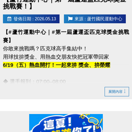
挑戰賽！】
發佈日期 : 2026.05.13
來源 : 蘆竹國民運動中心
【#蘆竹運動中心｜#第一屆蘆運盃匹克球獎金挑戰
賽】
你敢來挑戰嗎？匹克球高手集結中！
用球技拚獎金、用熱血交朋友快把冠軍帶回家
6/19（五）熱血開打！一起來拚 獎金、拚榮耀
◆ 選手報到：07:00–08:00
◆ 開幕時間：09:30–09:45
展開內容
【豐富獎金等你帶回家！】
◆ 第一名｜5,000元
◆ 第二名｜3,000元
◆ 第三名｜2,000元