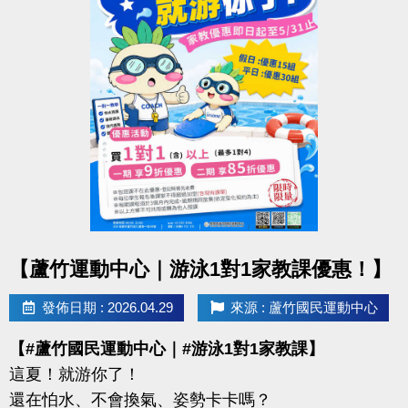
【報名資訊】
◆ 報名截止｜即日起至 6/12（五）21:30止
◆ 報名方式：1F 櫃台臨櫃報名
◆ 保證金：$100／隊
※報名請攜帶身分證影本或戶口名簿
----------------------------------------------------------------
【#賽程公告】
◆ 6/16（二）可至臉書或 IG 查看
點圖片展開大圖
【蘆竹運動中心｜游泳1對1家教課優惠！】
----------------------------------------------------------------
【#比賽組別】
發佈日期 : 2026.04.29
來源 : 蘆竹國民運動中心
◆ 青年組（34歲以下）
【#蘆竹國民運動中心｜#游泳1對1家教課】
◆ 壯年組（35－54歲）
這夏！就游你了！
◆ 樂齡組（55歲以上）
還在怕水、不會換氣、姿勢卡卡嗎？