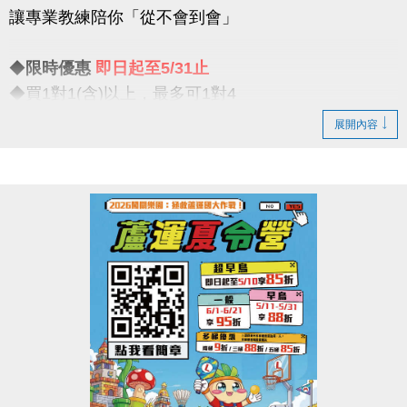
讓專業教練陪你「從不會到會」
比賽項目：混合雙打（不限性別）
◆
限時優惠
即日起至5/31止
【#注意事項】
◆買1對1(含)以上，最多可1對4
（一）報名請攜帶身分證為憑，若兩位選手年紀組別
一對一專屬教學限時優惠開跑
不同，採年紀小者組別報名
展開內容
（二）比賽當日報到請出示身分證或健保卡，以備查
◆一期享【9折】 / 二期享【85折】
核。
◆假日15組 / 平日30組
（三）超過比賽時間 3 分鐘未出賽者，以棄權論（以
大會掛鐘為準）。
真的慢了就沒有！這個夏天，不只是玩水
（四）為使比賽順利進行，大會有權調度場地安排及
是讓你真正「學會游」
出場順序，不得異議。
----------------------------
（五）主辦單位保有延期舉辦比賽、調整場地及最終
注意事項
解釋等權利。
※包班課不在此優惠，登記時需先收費
（六）如有未盡事宜，依現場公告為主。
※每位學生報名後課堂不得超過30堂(含現有課單)
（七）洽詢專線：03-263-9066 #115、116
※每期課程須於3個月內完成，逾期視同放棄(依定型