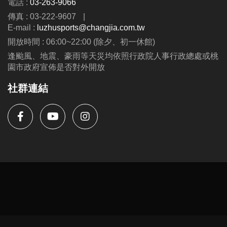
電話 :
03-263-9066
第二周至第九周---$8300
傳真 : 03-222-9607
|
(可與蘆運夏令營並行優惠呦、泳池、耕斗耘除外
E-mail :
luzhusports@changjia.com.tw
開放時間 : 06:00~22:00 (除夕、初一休館)
連絡資訊
逢颱風、地震、豪雨等天災均依照行政院人事行政總處或桃
-洽詢專線：03-2639066 #115、116
園市政府宣佈是否對外開放
-官網 :
社群連結
https://www.lzsports.com.tw/zh_TW/news/pageID/1/
-FB : 桃園市蘆竹國民運動中心
-IG : @luzhusports