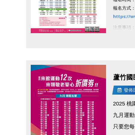
報名方式：於
https://
注意事項
・*號課程
點圖片展開大圖
・羽球課
・兒童課程
・每人限
報名即享
蘆竹國
注意事項
發佈日期
動起來迎
2025 
九月運動
只要您每