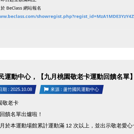
 BeClass 網站報名
www.beclass.com/showregist.php?regist_id=MzA1MDE3Yz
：
請自備瑜珈墊。
請自備球拍，游泳課需穿著泳裝並攜帶泳具。
限7歲以上，一般課程限15歲以上。
報三堂課。
好禮：課程當日可領取【悅氏瓶裝水乙罐】！
民運動中心，【九月桃園敬老卡運動回饋名單
：若報名後未請假缺席達2次，將暫停後續體驗課報名資格。
 : 2025.10.08
來源 : 蘆竹國民運動中心
接6週年，一起體驗運動的快樂吧！
桃園敬老卡
回饋名單出爐啦！
月於本運動場館累計運動滿 12 次以上，並出示敬老愛心