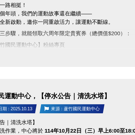
一路相挺！
個年頭，我們的運動故事還在繼續——
全新啟動，邀你一同重啟活力，讓運動不斷線。
三步驟，就能領取六周年限定貴賓券（總價值$200）：
竹國民運動中心】粉絲專頁
言「#蘆竹運動不斷線」
文（設為公開）
示畫面給1樓櫃檯，即可領取
2張（總價值$200）】
民運動中心，【停水公告｜清洗水塔】
0張，數量有限，先來先領！
一次，須本人親自領取，依現場登記順序發放。
 : 2025.10.13
來源 : 蘆竹國民運動中心
即日起至 11/30止 或 贈完為止。
告｜清洗水塔】
來，為六周年喝采，
清洗作業，中心將於
114年10月22日（三）早上6:00至18: