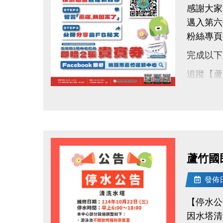
感謝大家
邁入第六
粉絲專頁
完成以下
追蹤【蘆
按讚並留
點圖片展開大圖
分享此貼
完成後出
【貴賓券
蘆竹國
限量60
每人限領
發佈日期
活動期間：
【停水公
一起動起
因水塔