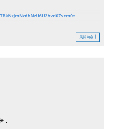
Y4ZTBkNzJmNzdhNzU6U2hvd0Zvcm0=
展開內容
】
卡，