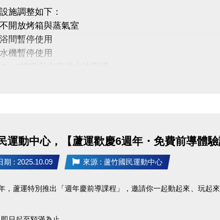
能量不斷線，健康持續上線！
設施調整如下：
蘆竹國民運動中心主辦，活動辦法與贈品內容以本中心
不開放烤箱與蒸氣室
活動調整、修改及最終解釋之權利。
浴間暫停使用
民運動中心 #蘆竹運動不斷線
水機暫停使用
與2、3樓廁所有提供水沖馬桶
www.facebook.com/profile.php?id=61581947831365
、優惠券、貴賓券效期延長一日
下雨，施工將順延
便，敬請見諒
民運動中心，【蘆運歡慶6週年・免費前導體驗
理解與配合
 : 2025.10.09
來源 : 蘆竹國民運動中心
民運動中心 #停水公告 #清洗水塔
週年，蘆運特別推出「週年慶前導課程」，邀請你一起動起來、玩起
：即日起至額滿為止