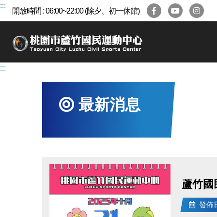
跳
:::
開放時間 : 06:00~22:00 (除夕、初一休館)
到
主
要
內
容
:::
區
最新消息
蘆竹國
發佈日期