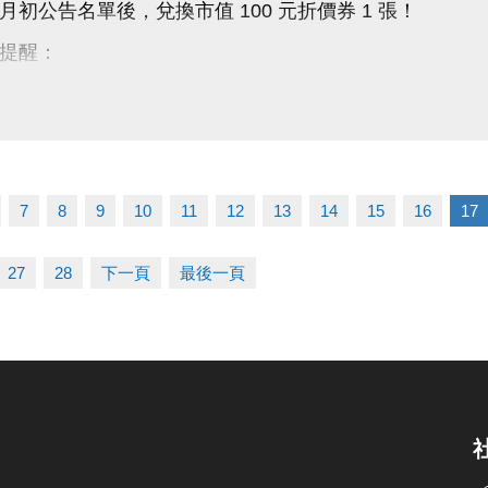
月初公告名單後，兌換市值 100 元折價券 1 張！
提醒：
親自領取
領
讓身體更健康，我們還加碼回饋給您～
7
8
9
10
11
12
13
14
15
16
17
、回饋加分、快樂也加分
3-2639066 #112 客服部
27
28
下一頁
最後一頁
5敬老回饋 #桃園市民限定 #多動多健康 #敬老愛心卡專屬