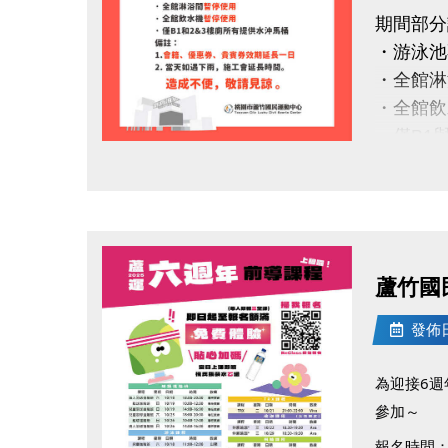
讓運動的
期間部分
本活動由
・游泳池
中心保留
・全館淋
#蘆竹國
・全館飲
・僅B1
https://
點圖片展開大圖
備註：
1.會籍
2.若遇
造成不
蘆竹國
感謝您的
發佈日期
#蘆竹國
為迎接6
參加～
報名時間