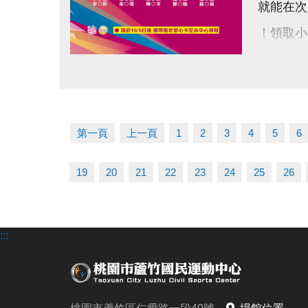
就能在次
！領取小
/需本人
點圖片展開大圖
/不可代
運動不僅
第一頁
上一頁
1
2
3
4
5
6
健康加分
詳情洽詢：0
19
20
21
22
23
24
25
26
#202
:::